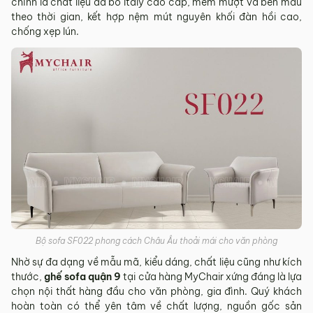
chính là chất liệu da bò Italy cao cấp, mềm mượt và bền màu
theo thời gian, kết hợp nệm mút nguyên khối đàn hồi cao,
chống xẹp lún.
Bộ sofa SF022 phong cách Châu Âu thoải mái cho văn phòng
Nhờ sự đa dạng về mẫu mã, kiểu dáng, chất liệu cũng như kích
thước,
ghế sofa quận 9
tại cửa hàng MyChair xứng đáng là lựa
chọn nội thất hàng đầu cho văn phòng, gia đình. Quý khách
hoàn toàn có thể yên tâm về chất lượng, nguồn gốc sản