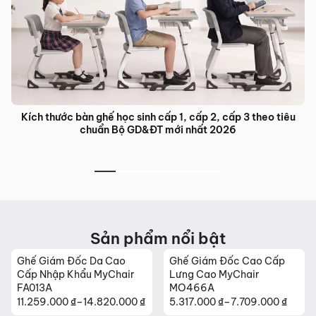
tiêu
Bàn ghế đào tạo trung tâm ngoại ngữ: Giải pháp nội thất 
ưu cho lớp học hiện đại
Sản phẩm nổi bật
Ghế Giám Đốc Cao Cấp
Ghế Da Cao Cấp Nhập
Lưng Cao MyChair
Khẩu MyChair NO131B
MO466A
₫
5.317.000
₫
–
7.709.000
₫
26.630.000
₫
Khoảng