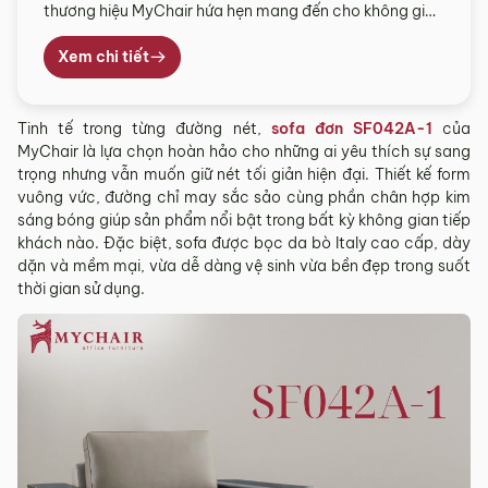
thương hiệu MyChair hứa hẹn mang đến cho không gian
tiếp khách của bạn sự sang trọng, mới mẻ và đầy tinh
tế. Bộ sofa phù hợp với những không gian phòng khách
Xem chi tiết
có diện tích lớn, rộng rãi. Mẫu ghế sofa thư giãn được
thiết […]
Tinh tế trong từng đường nét,
sofa đơn SF042A-1
của
MyChair là lựa chọn hoàn hảo cho những ai yêu thích sự sang
trọng nhưng vẫn muốn giữ nét tối giản hiện đại. Thiết kế form
vuông vức, đường chỉ may sắc sảo cùng phần chân hợp kim
sáng bóng giúp sản phẩm nổi bật trong bất kỳ không gian tiếp
khách nào. Đặc biệt, sofa được bọc da bò Italy cao cấp, dày
dặn và mềm mại, vừa dễ dàng vệ sinh vừa bền đẹp trong suốt
thời gian sử dụng.