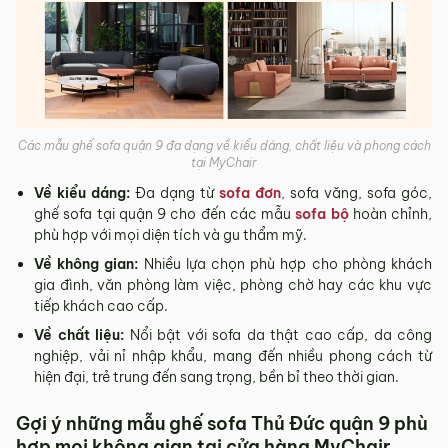
Các mẫu ghế sofa quận 9 đa dạng về kiểu dáng, chất liệu và phong cách
tại MyChair
Về kiểu dáng:
Đa dạng từ
sofa đơn
, sofa văng, sofa góc,
ghế sofa tại quận 9 cho đến các mẫu
sofa bộ
hoàn chỉnh,
phù hợp với mọi diện tích và gu thẩm mỹ.
Về không gian:
Nhiều lựa chọn phù hợp cho phòng khách
gia đình, văn phòng làm việc, phòng chờ hay các khu vực
tiếp khách cao cấp.
Về chất liệu:
Nổi bật với sofa da thật cao cấp, da công
nghiệp, vải nỉ nhập khẩu, mang đến nhiều phong cách từ
hiện đại, trẻ trung đến sang trọng, bền bỉ theo thời gian.
Gợi ý những mẫu ghế sofa Thủ Đức quận 9 phù
hợp mọi không gian tại cửa hàng MyChair