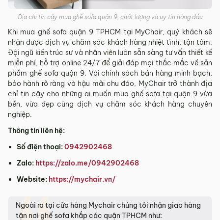
Địa chỉ tin cậy mua ghế sofa quận 9, chất lượng và uy tín hàng đầu
Khi mua ghế sofa quận 9 TPHCM tại MyChair, quý khách sẽ
nhận được dịch vụ chăm sóc khách hàng nhiệt tình, tận tâm.
Đội ngũ kiến trúc sư và nhân viên luôn sẵn sàng tư vấn thiết kế
miễn phí, hỗ trợ online 24/7 để giải đáp mọi thắc mắc về sản
phẩm ghế sofa quận 9. Với chính sách bán hàng minh bạch,
bảo hành rõ ràng và hậu mãi chu đáo, MyChair trở thành địa
chỉ tin cậy cho những ai muốn mua ghế sofa tại quận 9 vừa
bền, vừa đẹp cùng dịch vụ chăm sóc khách hàng chuyên
nghiệp.
Thông tin liên hệ:
Số điện thoại:
0942902468
Zalo:
https://zalo.me/0942902468
Website:
https://mychair.vn/
Ngoài ra tại cửa hàng Mychair chúng tôi nhận giao hàng
tận nơi ghế sofa khắp các quận TPHCM như: