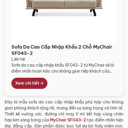
Sofa Da Cao Cấp Nhập Khẩu 2 Chỗ MyChair
SF043-2
Liên hệ
Sofa da cao cấp nhập khẩu SF043-2 từ MyChair sẽ là
điểm nhấn hoàn hảo cho không gian tiếp khách của
bạn, mang đến vẻ đẹp sang trọng, hiện đại và đầy tinh
tế. Bộ sofa này lý tưởng cho những phòng khách rộng
Xem chi tiết
rãi, tạo nên không gian đẳng cấp, ấm cúng và vô […]
Đây là mẫu sofa da cao cấp nhập khẩu phù hợp cho không
gian phòng khách rộng rãi, mang đến sự sang trọng và tinh tế.
Thiết kế vuông vức, đường chỉ may tỉ mỉ kết hợp cùng chân
hợp kim sáng bóng của
MyChair SF043-2
tạo điểm nhấn hiện
đại, đẳng cấp. Sản phẩm được bọc full da bò Italy mềm mịn,