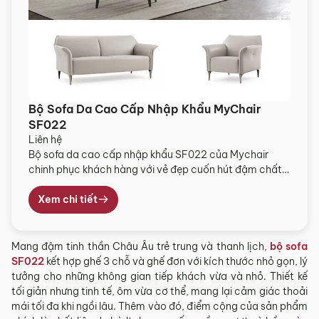
Bộ Sofa Da Cao Cấp Nhập Khẩu MyChair
SF022
Liên hệ
Bộ sofa da cao cấp nhập khẩu SF022 của Mychair
chinh phục khách hàng với vẻ đẹp cuốn hút đậm chất
Châu Âu với sự trẻ trung, phóng khoáng, tôn lên giá trị
không gian nội thất. Mẫu sofa bộ này gồm 1 ghế 3 chỗ
Xem chi tiết
và 1 ghế đơn. Với kích thước nhỏ gọn, […]
Mang đậm tinh thần Châu Âu trẻ trung và thanh lịch,
bộ sofa
SF022
kết hợp ghế 3 chỗ và ghế đơn với kích thước nhỏ gọn, lý
tưởng cho những không gian tiếp khách vừa và nhỏ. Thiết kế
tối giản nhưng tinh tế, ôm vừa cơ thể, mang lại cảm giác thoải
mái tối đa khi ngồi lâu. Thêm vào đó, điểm cộng của sản phẩm