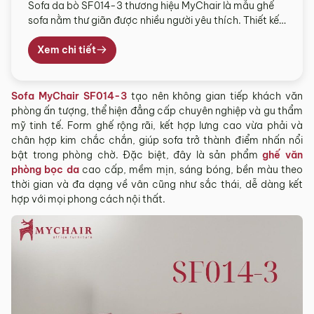
Sofa da bò SF014-3 thương hiệu MyChair là mẫu ghế
sofa nằm thư giãn được nhiều người yêu thích. Thiết kế
mang phong cách hiện đại, sang trọng, thời thượng.
Sản phẩm mang đến cho văn phòng một không gian
Xem chi tiết
tiếp khách ấn tượng, ghi điểm trong mắt khách hàng,
đối tác. Kích thước sofa MyChair […]
Sofa MyChair SF014-3
tạo nên không gian tiếp khách văn
phòng ấn tượng, thể hiện đẳng cấp chuyên nghiệp và gu thẩm
mỹ tinh tế. Form ghế rộng rãi, kết hợp lưng cao vừa phải và
chân hợp kim chắc chắn, giúp sofa trở thành điểm nhấn nổi
bật trong phòng chờ. Đặc biệt, đây là sản phẩm
ghế văn
phòng bọc da
cao cấp, mềm mịn, sáng bóng, bền màu theo
thời gian và đa dạng về vân cũng như sắc thái, dễ dàng kết
hợp với mọi phong cách nội thất.