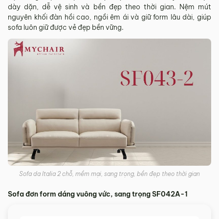
dày dặn, dễ vệ sinh và bền đẹp theo thời gian. Nệm mút
nguyên khối đàn hồi cao, ngồi êm ái và giữ form lâu dài, giúp
sofa luôn giữ được vẻ đẹp bền vững.
Sofa da Italia 2 chỗ, mềm mại, sang trọng, bền đẹp theo thời gian
Sofa đơn form dáng vuông vức, sang trọng SF042A-1