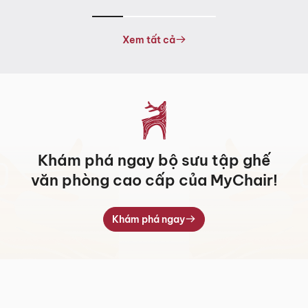
giá:
từ
5.317.000 ₫
Xem tất cả
đến
7.709.000 ₫
Khám phá ngay bộ sưu tập ghế
văn phòng cao cấp của MyChair!
Khám phá ngay