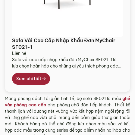
Sofa Vải Cao Cấp Nhập Khẩu Đơn MyChair
SF021-1
Liên hệ
Sofa vải cao cấp nhập khẩu đơn MyChair SF021-1 là
lựa chọn hoàn hảo cho những ai yêu thích phong cách
sống tinh giản nhưng vẫn đề cao sự tiện nghi. Thiết kế
nhỏ gọn, đường nét mềm mại kết hợp chất liệu vải nỉ
Xem chi tiết
cao cấp mang đến cảm giác êm ái, thư giãn […]
Mang phong cách tối giản tinh tế, bộ sofa SF021 là mẫu
ghế
văn phòng cao cấp
cho phòng chờ đón tiếp khách. Thiết kế
thanh lịch với đường nét vuông vức kết hợp nệm ngồi rộng rãi
và lưng ghế cao vừa phải mang đến cảm giác thư giãn thoải
mái. Khách hàng có thể chủ động lựa chọn màu sắc và kết
hợp các mẫu trong cùng series để tạo điểm nhấn hài hòa cho