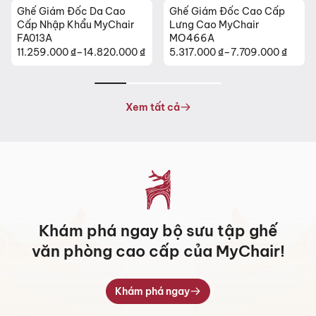
Ghế Giám Đốc Da Cao
Ghế Giám Đốc Cao Cấp
Cấp Nhập Khẩu MyChair
Lưng Cao MyChair
FA013A
MO466A
11.259.000
₫
–
14.820.000
₫
5.317.000
₫
–
7.709.000
₫
Khoảng
Khoảng
giá:
giá:
từ
từ
11.259.000 ₫
5.317.000 ₫
Xem tất cả
đến
đến
14.820.000 ₫
7.709.000 ₫
Khám phá ngay bộ sưu tập ghế
văn phòng cao cấp của MyChair!
Khám phá ngay