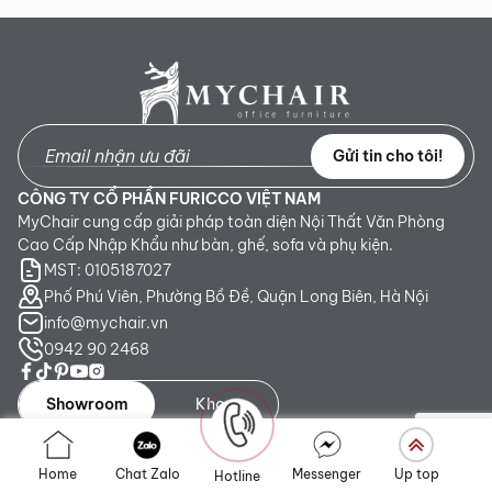
Gửi tin cho tôi!
CÔNG TY CỔ PHẦN FURICCO VIỆT NAM
MyChair cung cấp giải pháp toàn diện Nội Thất Văn Phòng
Cao Cấp Nhập Khẩu như bàn, ghế, sofa và phụ kiện.
MST: 0105187027
Phố Phú Viên, Phường Bồ Đề, Quận Long Biên, Hà Nội
info@mychair.vn
0942 90 2468
Showroom
Kho
Showroom TP. HCM:
Số 345 - 347 Trần Phú, phường An
Home
Chat Zalo
Messenger
Up top
Hotline
Đông, TP.HCM