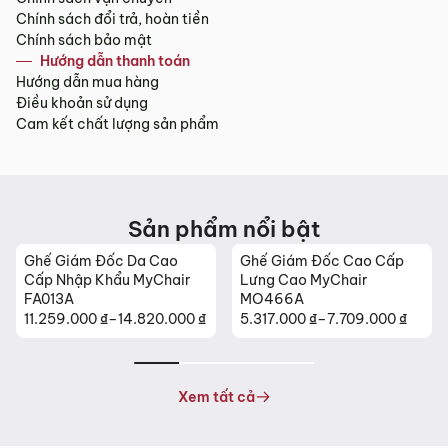
Chính sách đổi trả, hoàn tiền
Chính sách bảo mật
Hướng dẫn thanh toán
Hướng dẫn mua hàng
Điều khoản sử dụng
Cam kết chất lượng sản phẩm
Sản phẩm nổi bật
Ghế Giám Đốc Da Cao
Ghế Giám Đốc Cao Cấp
Cấp Nhập Khẩu MyChair
Lưng Cao MyChair
FA013A
MO466A
11.259.000
₫
–
14.820.000
₫
5.317.000
₫
–
7.709.000
₫
Khoảng
Khoảng
giá:
giá:
từ
từ
11.259.000 ₫
5.317.000 ₫
Xem tất cả
đến
đến
14.820.000 ₫
7.709.000 ₫