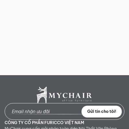
Gửi tin cho tôi!
CÔNG TY CỔ PHẦN FURICCO VIỆT NAM
MyChair cung cấp giải pháp toàn diện Nội Thất Văn Phòng