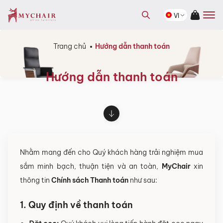
kiếm
Tìm
sản
VI
kiếm
phẩm
sản
phẩm
Trang chủ
Hướng dẫn thanh toán
Hướng dẫn thanh toán
Nhằm mang đến cho Quý khách hàng trải nghiệm mua
sắm minh bạch, thuận tiện và an toàn,
MyChair
xin
thông tin
Chính sách Thanh toán
như sau:
1. Quy định về thanh toán