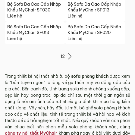
Bộ Sofa Da Cao Cấp Nhập
Bộ Sofa Da Cao Cấp Nhập
Khẩu MyChair SF030
Khẩu MyChair SF013
Liên hệ
Liên hệ
Bộ Sofa Da Cao Cấp Nhập
Bộ Sofa Da Cao Cấp Nhập
Khẩu MyChair SF018
Khẩu MyChair SF020
Liên hệ
Liên hệ
1
2
Trong thiết kế nội thất nhà ở, bộ
sofa phòng khách
được xem
là “bản tuyên ngôn” rõ ràng về gu thẩm mỹ và đẳng cấp của
gia chủ. Bên cạnh đó, tình trạng sofa nhanh chóng xuống cấp,
xẹp lún hay bong tróc lớp da chỉ sau một thời gian ngắn sử
dụng là nỗi ám ảnh của rất nhiều gia đình khi mua hàng kém
chất lượng. Vậy nên, hãy đầu tư một bộ ghế sofa phòng khách
cao cấp về chất liệu, tinh tế trong thiết kế và hài hòa về kích
thước để có trải nghiệm tốt nhất. Nếu quý khách vẫn còn phân
vân chưa biết nên chọn mẫu sofa phòng khách nào, cùng
công ty nội thất MyChair
khám phá ngay ở bài viết dưới đây