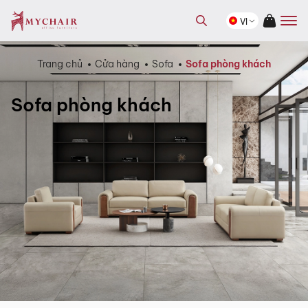
kiếm
Tìm
sản
VI
kiếm
phẩm
sản
phẩm
Trang chủ
Cửa hàng
Sofa
Sofa phòng khách
Sofa phòng khách