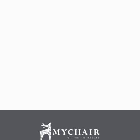
Sofa cao cấp là điểm nhấn sang trọng giúp nâng tầm đẳng cấp không
gian sống
Các loại sofa phòng khách thường
gặp
Hiện nay, sofa phòng khách được thiết kế đa dạng về kiểu
dáng, chất liệu và phong cách để phù hợp với nhiều không
gian sống khác nhau. Trước khi quyết định đầu tư vào dòng
sản phẩm này, quý khách cần hiểu rõ đặc điểm của từng loại
dưới đây.
Phân loại theo kiểu dáng
Kiểu dáng quyết định mức độ phù hợp của sofa phòng khách
với diện tích và bố cục không gian.
Sofa góc
:
Đây là kiểu ghế sofa phòng khách đẹp được ưa
chuộng nhờ khả năng tận dụng tối đa không gian, tạo cảm