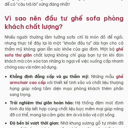
để có “câu trả lời” xứng đáng nhất!
Vì sao nên đầu tư ghế sofa phòng
khách chất lượng?
Nhiều người thường lầm tưởng sofa chỉ là món đồ để ngồi,
nhưng thực tế đây lại là một “khoản đầu tư” dài hạn cho cả
thẩm mỹ không gian lẫn sức khỏe của gia đình. Một bộ
ghế
sofa thư giãn
chất lượng không chỉ giúp bạn tự tin khi đón
khách mà còn xóa tan những lo ngại về việc xuống cấp nhanh
chóng sau vài năm sử dụng.
Khẳng định đẳng cấp và gu thẩm mỹ:
Những mẫu
ghế
armchair cao cấp
với thiết kế tinh xảo và chất liệu thượng
hạng giúp nâng tầm diện mạo phòng khách thêm phần
sang trọng.
Trải nghiệm thư giãn hoàn hảo:
Hệ thống đệm mút định
hình đa lớp kết hợp cùng chất liệu bọc mềm mại giúp nâng
đỡ cơ thể, mang lại cảm giác êm ái và bảo vệ cột sống.
Độ bền bỉ vượt thời gian:
Nhờ khung xương gỗ tự nhiên đã