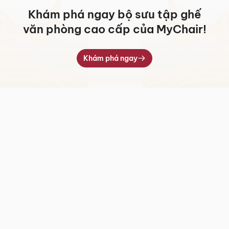
Khám phá ngay bộ sưu tập ghế
văn phòng cao cấp của MyChair!
Khám phá ngay
Bàn giám đốc cao cấp nhập khâu – Khẳng định vị thế Lãnh đạo
2. Ưu điểm của bàn giám đốc cao cấp nhập khẩu tại MyChair
Nội thất Văn phòng cao cấp MyChair hiện đang cung cấp các
dòng sản phẩm bàn Giám đốc, bàn Lãnh đạo cao cấp nhập khẩu
nguyên chiếc. Tất cả các sản phẩm đều được chọn lọc kỹ lưỡng
và sản xuất trên dây chuyền công nghệ hiện đại. Nhờ vậy mà tất
cả các sản phẩm nội thất bàn lãnh đạo tại đều có chất lượng tốt,