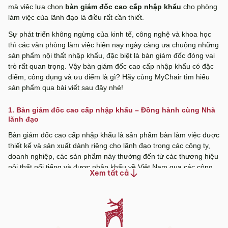
mà việc lựa chọn
bàn giám đốc cao cấp nhập khẩu
cho phòng
làm việc của lãnh đạo là điều rất cần thiết.
Sự phát triển không ngừng của kinh tế, công nghệ và khoa học
thì các văn phòng làm việc hiện nay ngày càng ưa chuộng những
sản phẩm nội thất nhập khẩu, đặc biệt là bàn giám đốc đóng vai
trò rất quan trọng. Vậy bàn giám đốc cao cấp nhập khẩu có đặc
điểm, công dụng và ưu điểm là gì? Hãy cùng MyChair tìm hiểu
sản phẩm qua bài viết sau đây nhé!
1. Bàn giám đốc cao cấp nhập khẩu – Đồng hành cùng Nhà
lãnh đạo
Bàn giám đốc cao cấp nhập khẩu là sản phẩm bàn làm việc được
thiết kế và sản xuất dành riêng cho lãnh đạo trong các công ty,
doanh nghiệp, các sản phẩm này thường đến từ các thương hiệu
nội thất nổi tiếng và được nhập khẩu về Việt Nam qua các công
Xem tất cả
ty nội thất uy tín trong đó có Thương hiệu MyChair với hơn 10
năm kinh nghiệm trong lĩnh vực phân phối nội thất cao cấp nhập
khẩu nên đây được xem là một yếu tố cần thiết nhằm phục vụ
nhu cầu người sử dụng trong nước.