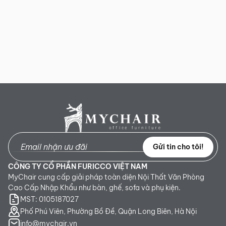
độ bền cao và đặc biệt có thể kể đến các đặc điểm nổi bật khác
như:
2.1. Sản phẩm được nhập khẩu nguyên chiếc
Các sản phẩm bàn Lãnh đạo cao cấp được nhập khẩu từ các
thương hiệu sản xuất nội thất cao cấp sẽ không quá khó để lý
giải sức hút của các sản phẩm này bởi chúng thường được sử
dụng trong những không gian làm việc của Chủ tịch, Giám đốc,…
nên chỉ có các sản phẩm nhập khẩu mới đáp ứng được các tiêu
chí như: đạt chất lượng cao, thiết kế sang trọng, độ bền cao, mẫu
mã hiện đại, thể hiện được sự đẳng cấp và làm nổi bật mọi không
gian mà chúng xuất hiện.
Gửi tin cho tôi!
CÔNG TY CỔ PHẦN FURICCO VIỆT NAM
MyChair cung cấp giải pháp toàn diện Nội Thất Văn Phòng
Cao Cấp Nhập Khẩu như bàn, ghế, sofa và phụ kiện.
MST: 0105187027
Phố Phú Viên, Phường Bồ Đề, Quận Long Biên, Hà Nội
info@mychair.vn