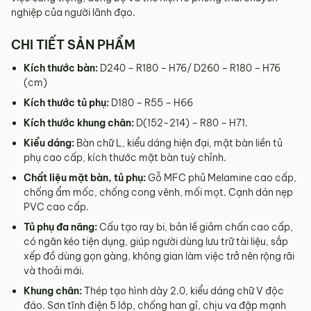
tỉnh/thành phố khác
nghiệp của người lãnh đạo.
Các Tỉnh/ Thành khác ngoài khu vực Hà Nội, Đà Nẵng và
CHI TIẾT SẢN PHẨM
TP. Hồ Chí Minh phí vận chuyển sẽ được tính trên từng đơn
hàng theo từng khu vực.
Kích thước bàn:
D240 – R180 – H76/ D260 – R180 – H76
(cm)
Phí giao hàng sẽ được MyChair thông báo và xác nhận với
khách hàng trước khi tiến hành thanh toán đơn hàng và
Kích thước tủ phụ:
D180 – R55 – H66
giao hàng.
Kích thước khung chân:
D(152-214) – R80 – H71.
Trong quá trình vận chuyển quý khách có bất kỳ thắc mắc,
Kiểu dáng:
Bàn chữ L, kiểu dáng hiện đại, mặt bàn liền tủ
phát sinh hoặc góp ý nào vui lòng liên hệ Hotline
0942 902
phụ cao cấp, kích thước mặt bàn tuỳ chỉnh.
468
để nhận được sự hỗ trợ nhanh nhất.
Chất liệu mặt bàn, tủ phụ:
Gỗ MFC phủ Melamine cao cấp,
4. Chính sách Đổi trả, Hoàn tiền
chống ẩm mốc, chống cong vênh, mối mọt. Cạnh dán nẹp
PVC cao cấp.
Thời hạn:
Quý khách có thể đổi/trả sản phẩm trong vòng 3
Tủ phụ đa năng:
Cấu tạo ray bi, bản lề giảm chấn cao cấp,
ngày kể từ ngày nhận hàng.
có ngăn kéo tiện dụng, giúp người dùng lưu trữ tài liệu, sắp
4.1. Các trường hợp được đổi trả sản phẩm
xếp đồ dùng gọn gàng, không gian làm việc trở nên rộng rãi
và thoải mái.
Sản phẩm bị lỗi do nhà sản xuất.
Khung chân:
Thép tạo hình dày 2.0, kiểu dáng chữ V độc
Giao sai sản phẩm, sai mẫu mã so với đơn hàng.
đáo. Sơn tĩnh điện 5 lớp, chống han gỉ, chịu va đập mạnh