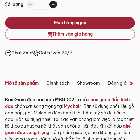
Số lượng:
Tỉnh/Thành
Showroom tại Đà Nẵng
phố
Từ 3 – 5 ngày
Mua hàng ngay
khác*
– Địa chỉ:
Số 223 Lê Đình Lý, Phường Hòa Cường, Thành phố
Đà Nẵng
Thêm vào giỏ hàng
*Lưu ý:
– Hotline:
0942 90 2468
– Email:
info@mychair.vn
Tùy tình hình thực tế mỗi địa phương sẽ có thời gian giao
–
Showroom mở cửa từ 8h00 – 18h30 (các ngày từ Thứ 2 đến
Chat Zalo
Gọi tư vấn 24/7
khác nhau.
Chủ Nhật)
Thời gian giao hàng ở khu vực “Quận Ngoại Thành và Tỉnh
Xem bản đồ
Thành khác” không bao gồm: Chủ nhật và các ngày Lễ, Tết.
3.2. Chính sách giao hàng tại Hà Nội, Đà
Mô tả sản phẩm
Chính sách
Showroom
Đánh giá sản 
Nẵng và TP. Hồ Chí Minh
Bàn Giám đốc cao cấp MBGD02
là mẫu
bàn giám đốc lãnh
Miễn phí giao hàng đối với đơn hàng giá trị ≥ ­2 triệu trên tất
đạo
chân sắt sang trọng tại
Mychair
. Bàn sử dụng chất liệu gỗ
cả các quận nội thành Hà Nội, Đà Nẵng và TP. Hồ Chí Minh.
cao cấp, phủ Melamin đảm bảo tính thẩm mỹ và độ bền bỉ
Những đơn hàng giá trị < 2 triệu hoặc các đơn hàng ở
cao. Bàn sử dụng nhiều tại các văn phòng làm việc, được thiết
ngoại thành sẽ tính phí, tùy khu vực nhân viên kinh doanh
kế theo xu hướng nội thất văn phòng hiện đại. Khi kết hợp
ghế
sẽ báo phí giao hàng cụ thể.
giám đốc sang trọng
, sản phẩm giúp tạo nên không gian làm
3.3. Chính sách giao hàng và lắp đặt tại các
việc sang trọng, đồng bộ và thể hiện rõ phong thái chuyên