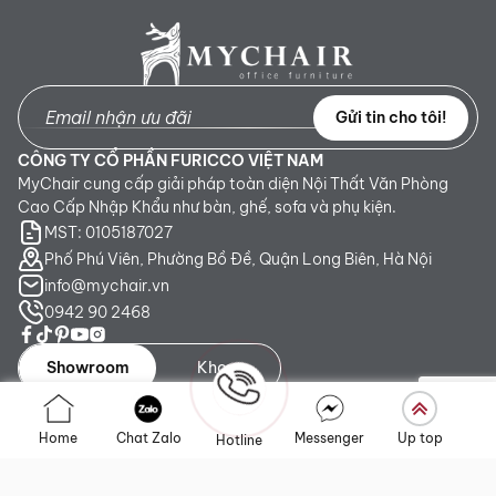
Gửi tin cho tôi!
CÔNG TY CỔ PHẦN FURICCO VIỆT NAM
MyChair cung cấp giải pháp toàn diện Nội Thất Văn Phòng
Cao Cấp Nhập Khẩu như bàn, ghế, sofa và phụ kiện.
MST: 0105187027
Phố Phú Viên, Phường Bồ Đề, Quận Long Biên, Hà Nội
info@mychair.vn
0942 90 2468
Showroom
Kho
Showroom TP. HCM:
Số 345 - 347 Trần Phú, phường An
Home
Chat Zalo
Messenger
Up top
Hotline
Đông, TP.HCM
Showroom Hà Nội:
Tầng 1, Toà CT4 Vimeco Tú Mỡ, Phường
Yên Hòa, Hà Nội