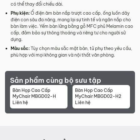
Sản phẩm hư hỏng trong quá trình vận chuyển (rách, xước,
có thể thay đổi chiều dài.
vỡ…).
Phụ kiện:
Ổ điện âm bàn nắp trượt cao cấp, ống luồn dây
Sản phẩm còn nguyên tình trạng ban đầu, chưa qua sử
điện con sâu đa năng, mang lại sự tinh tế và ngăn nắp cho
dụng, còn nguyên chứng từ mua hàng do MyChair cung
bàn làm việc. Yếm bàn lửng bằng gỗ MFC phủ Melamin cao
cấp có chữ ký của bên bán và bên mua.
cấp, đảm bảo sự thông thoáng và riêng tư cho người sử
dụng.
* Trường hợp khách hàng đổi trả sản phẩm mà chúng tôi
Màu sắc:
Tùy chọn màu sắc mặt bàn, tủ phụ theo yêu cầu,
không còn sản phẩm thay thế, khách hàng không chọn được
phù hợp với mọi không gian và nội thất văn phòng.
mẫu sản phẩm khác ưng ý thì Quý khách sẽ được hoàn tiền
đúng với số tiền đã mua sản phẩm hoặc Quý khách tiến hành
đặt hàng sản xuất theo yêu cầu.
4.2. Các trường hợp không được đổi trả sản
Sản phẩm cùng bộ sưu tập
phẩm
Bàn Họp Cao Cấp
Bàn Họp Cao Cấp
MyChair MBGD02-H
MyChair MBGD02-H2
Sản phẩm đã qua sử dụng, sản phẩm có dấu hiệu chỉnh sửa
Liên hệ
Liên hệ
hoặc tự ý sửa chữa mà không có sự đồng ý của nhà sản
xuất.
Sản phẩm sau khi đã được giao hàng, nhận hàng, Quý
khách kiểm tra hàng không có bất kỳ lỗi sản phẩm nào và
đã ký vào biên bản nghiệm thu.