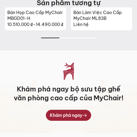
Sản phẩm tương tự
Sản phẩm mới đã quá thời gian 3 ngày kể từ ngày nhận
hàng.
Bàn Họp Cao Cấp MyChair
Bàn Làm Việc Cao Cấp
Mọi thông tin cần hỗ trợ và giải đáp vui lòng liên hệ MyChair
MBGD01-H
MyChair ML83B
10.510.000
₫
–
14.490.000
₫
Liên hệ
qua:
Khoảng
giá:
Hotline:
0942 902 468
(Call, Zalo)
từ
Email:
info@mychair.vn
10.510.000 ₫
đến
14.490.000 ₫
Khám phá ngay bộ sưu tập ghế
văn phòng cao cấp của MyChair!
Khám phá ngay