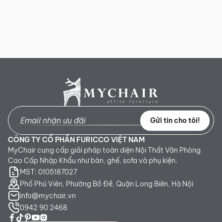
mại, uyển chuyển, cố định và có độ nhún nhẹ phù hợp với
văn phòng lãnh đạo cao cấp.
Phân loại ghế theo kích thước
Gửi tin cho tôi!
CÔNG TY CỔ PHẦN FURICCO VIỆT NAM
MyChair cung cấp giải pháp toàn diện Nội Thất Văn Phòng
Cao Cấp Nhập Khẩu như bàn, ghế, sofa và phụ kiện.
MST: 0105187027
Ghế lãnh đạo phân loại theo chiều cao, chiều rộng và chiều sâu
Phố Phú Viên, Phường Bồ Đề, Quận Long Biên, Hà Nội
info@mychair.vn
Phân loại ghế giám đốc dựa trên kích thước được chia theo hai
0942 90 2468
tiêu chí sau: