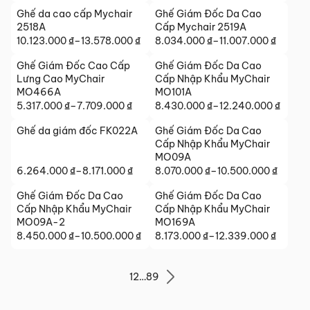
giá:
từ
Ghế da cao cấp Mychair
Ghế Giám Đốc Da Cao
từ
11.879.000 ₫
2518A
Cấp Mychair 2519A
16.960.000 ₫
đến
10.123.000
₫
–
13.578.000
₫
8.034.000
₫
–
11.007.000
₫
đến
Khoảng
Khoảng
15.009.000 ₫
23.745.000 ₫
giá:
giá:
Ghế Giám Đốc Cao Cấp
Ghế Giám Đốc Da Cao
từ
từ
Lưng Cao MyChair
Cấp Nhập Khẩu MyChair
10.123.000 ₫
8.034.000 ₫
MO466A
MO101A
đến
5.317.000
₫
–
7.709.000
₫
đến
8.430.000
₫
–
12.240.000
₫
Khoảng
Khoảng
13.578.000 ₫
11.007.000 ₫
giá:
giá:
Ghế da giám đốc FK022A
Ghế Giám Đốc Da Cao
từ
từ
Cấp Nhập Khẩu MyChair
5.317.000 ₫
8.430.000 ₫
MO09A
đến
6.264.000
₫
–
8.171.000
₫
đến
8.070.000
₫
–
10.500.000
₫
Khoảng
Khoảng
7.709.000 ₫
12.240.000 ₫
giá:
giá:
Ghế Giám Đốc Da Cao
Ghế Giám Đốc Da Cao
từ
từ
Cấp Nhập Khẩu MyChair
Cấp Nhập Khẩu MyChair
6.264.000 ₫
8.070.000 ₫
MO09A-2
MO169A
đến
8.450.000
₫
–
10.500.000
₫
đến
8.173.000
₫
–
12.339.000
₫
Khoảng
Khoảng
8.171.000 ₫
10.500.000 ₫
giá:
giá:
từ
từ
1
2
…
8
9
8.450.000 ₫
8.173.000 ₫
đến
đến