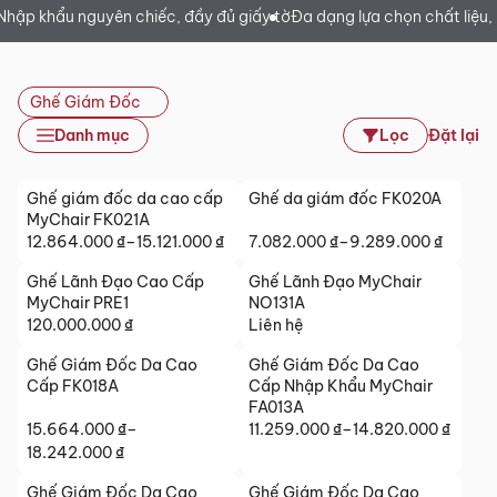
h
Nhập khẩu nguyên chiếc, đầy đủ giấy tờ
Đa dạng lựa chọn chất liệ
Ghế Giám Đốc
Danh mục
Lọc
Đặt lại
Ghế giám đốc da cao cấp
Ghế da giám đốc FK020A
MyChair FK021A
12.864.000
₫
–
15.121.000
₫
7.082.000
₫
–
9.289.000
₫
Khoảng
Khoảng
giá:
giá:
Ghế Lãnh Đạo Cao Cấp
Ghế Lãnh Đạo MyChair
từ
từ
MyChair PRE1
NO131A
12.864.000 ₫
7.082.000 ₫
120.000.000
₫
Liên hệ
đến
đến
Ghế Giám Đốc Da Cao
Ghế Giám Đốc Da Cao
15.121.000 ₫
9.289.000 ₫
Cấp FK018A
Cấp Nhập Khẩu MyChair
FA013A
15.664.000
₫
–
11.259.000
₫
–
14.820.000
₫
Khoảng
Khoảng
18.242.000
₫
giá:
giá:
từ
Ghế Giám Đốc Da Cao
Ghế Giám Đốc Da Cao