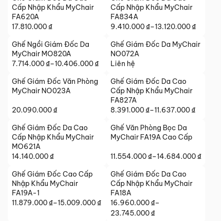
từ
11.259.000 ₫
Cấp Nhập Khẩu MyChair
Cấp Nhập Khẩu MyChair
15.664.000 ₫
đến
FA620A
FA834A
đến
17.810.000
₫
14.820.000 ₫
9.410.000
₫
–
13.120.000
₫
Khoảng
18.242.000 ₫
giá:
Ghế Ngồi Giám Đốc Da
Ghế Giám Đốc Da MyChair
từ
MyChair MO820A
NO072A
9.410.000 ₫
7.714.000
₫
–
10.406.000
₫
Liên hệ
Khoảng
đến
giá:
Ghế Giám Đốc Văn Phòng
Ghế Giám Đốc Da Cao
13.120.000 ₫
từ
MyChair NO023A
Cấp Nhập Khẩu MyChair
7.714.000 ₫
FA827A
đến
20.090.000
₫
8.391.000
₫
–
11.637.000
₫
Khoảng
10.406.000 ₫
giá:
Ghế Giám Đốc Da Cao
Ghế Văn Phòng Bọc Da
từ
Cấp Nhập Khẩu MyChair
MyChair FA19A Cao Cấp
8.391.000 ₫
MO621A
14.140.000
₫
đến
11.554.000
₫
–
14.684.000
₫
Khoảng
11.637.000 ₫
giá:
Ghế Giám Đốc Cao Cấp
Ghế Giám Đốc Da Cao
từ
Nhập Khẩu MyChair
Cấp Nhập Khẩu MyChair
11.554.000 ₫
FA19A-1
FA18A
11.879.000
₫
–
15.009.000
₫
đến
16.960.000
₫
–
Khoảng
Khoảng
14.684.000 ₫
23.745.000
₫
giá: