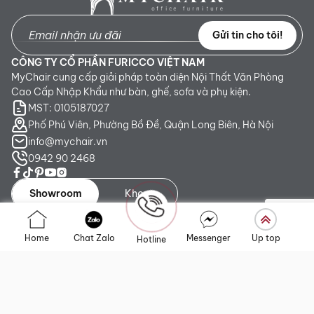
Gửi tin cho tôi!
CÔNG TY CỔ PHẦN FURICCO VIỆT NAM
MyChair cung cấp giải pháp toàn diện Nội Thất Văn Phòng
Cao Cấp Nhập Khẩu như bàn, ghế, sofa và phụ kiện.
MST: 0105187027
Phố Phú Viên, Phường Bồ Đề, Quận Long Biên, Hà Nội
info@mychair.vn
0942 90 2468
Showroom
Kho
Showroom TP. HCM:
Số 345 - 347 Trần Phú, phường An
Home
Chat Zalo
Messenger
Up top
Hotline
Đông, TP.HCM
Showroom Hà Nội:
Tầng 1, Toà CT4 Vimeco Tú Mỡ, Phường
Yên Hòa, Hà Nội
Showroom Đà Nẵng:
223 Lê Đình Lý, phường Hòa Cường,
Thành phố Đà Nẵng