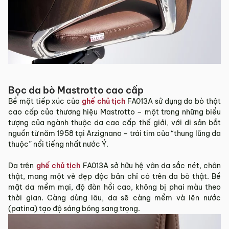
Bọc da bò Mastrotto cao cấp
Bề mặt tiếp xúc của
ghế chủ tịch
FA013A sử dụng da bò thật
cao cấp của thương hiệu Mastrotto – một trong những biểu
tượng của ngành thuộc da cao cấp thế giới, với di sản bắt
nguồn từ năm 1958 tại Arzignano – trái tim của “thung lũng da
thuộc” nổi tiếng nhất nước Ý.
Da trên
ghế chủ tịch
FA013A sở hữu hệ vân da sắc nét, chân
thật, mang một vẻ đẹp độc bản chỉ có trên da bò thật. Bề
mặt da mềm mại, độ đàn hồi cao, không bị phai màu theo
thời gian. Càng dùng lâu, da sẽ càng mềm và lên nước
(patina) tạo độ sáng bóng sang trọng.