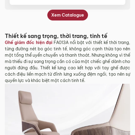
Kho, Quận 1, TP Hồ Chí Minh.
Showroom Hà Nội: Tầng 1 – Toà nhà CT4 Vimeco,
Xem Catalogue
Đường Tú Mỡ, Phường Trung Hòa, Quận Cầu Giấy, Hà
Nội.
Nếu chị cần thêm thông tin gì, chị vui lòng liên hệ
Thiết kế sang trọng, thời trang, tinh tế
Hotline 0942 90 2468 để bên em hỗ trợ ạ.
Ghế giám đốc hiện đại
FA013A nổi bật với thiết kế thời trang,
từng đường nét bo góc tinh tế, không góc cạnh thừa tạo nên
một tổng thể uyển chuyển và thanh thoát. Nhưng không vì thế
mà thiếu đi sự sang trọng cần có của một chiếc ghế dành cho
Ms Huyen
(xác minh chủ tài khoản)
–
17 Tháng 5, 2022
Được
người đứng đầu. Thiết kế lưng cao kết hợp với tay ghế được
Ghế này có các màu sác nào shop nhỉ?
xếp
cách điệu liền mạch từ đỉnh lưng xuống đệm ngồi, tạo nên sự
hạng
4
quyền lực và khác biệt một cách tinh tế.
5 sao
Vũ Hiếu
(xác minh chủ tài khoản)
–
13 Tháng 1, 2023
Được xếp
Ghế này có được bảo dưỡng định kì không vậy?
hạng
5
5
sao
CSKH
(xác minh chủ tài khoản)
–
17 Tháng 7, 2023
Bên em sẽ bảo dưỡng miễn phí sản phẩm 6 tháng 1
lần trong 5 năm phần bề mặt da và phụ kiện ghế.
Đây là chính sách duy nhất trên thị trường mà bên
em có.