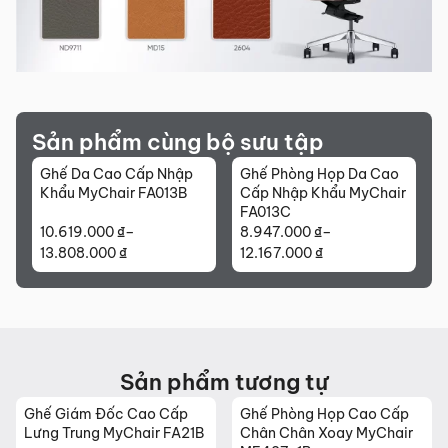
Sản phẩm cùng bộ sưu tập
Ghế Da Cao Cấp Nhập
Ghế Phòng Họp Da Cao
Khẩu MyChair FA013B
Cấp Nhập Khẩu MyChair
FA013C
10.619.000
₫
–
8.947.000
₫
–
Khoảng
Khoảng
13.808.000
₫
12.167.000
₫
giá:
giá:
từ
từ
10.619.000 ₫
8.947.000 ₫
đến
đến
13.808.000 ₫
12.167.000 ₫
Sản phẩm tương tự
Ghế Giám Đốc Cao Cấp
Ghế Phòng Họp Cao Cấp
Lưng Trung MyChair FA21B
Chân Chân Xoay MyChair