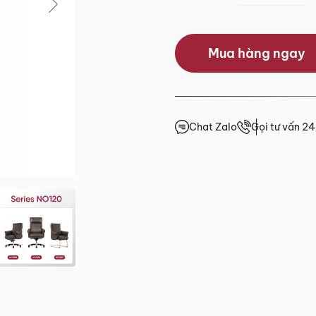
0.0/5
Mua hàng ngay
(0 lượt đánh giá)
 trước 15h
giá
Chat Zalo
Gọi tư vấn 2
4h
4h
4h
.HCM
2 đến Chủ Nhật)