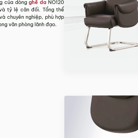
ng của dòng
ghế da
NO120
à tỷ lệ cân đối. Tổng thể
 và chuyên nghiệp, phù hợp
rong văn phòng lãnh đạo.