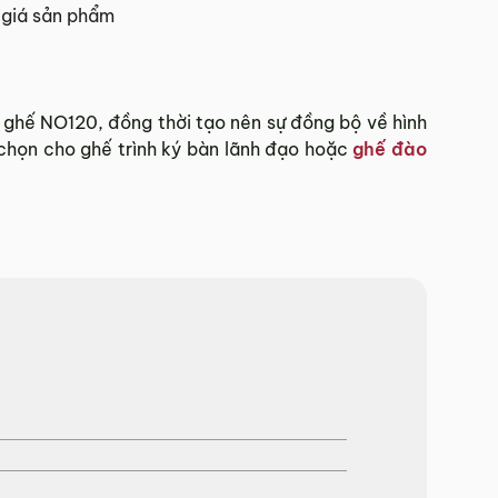
giá sản phẩm
 Tết.
 ghế NO120, đồng thời tạo nên sự đồng bộ về hình
chọn cho ghế trình ký bàn lãnh đạo hoặc
ghế đào
hí Minh.
sẽ báo phí giao hàng cụ thể.
 đơn hàng theo từng khu vực.
và giao hàng.
902 468
để nhận được sự hỗ trợ nhanh nhất.