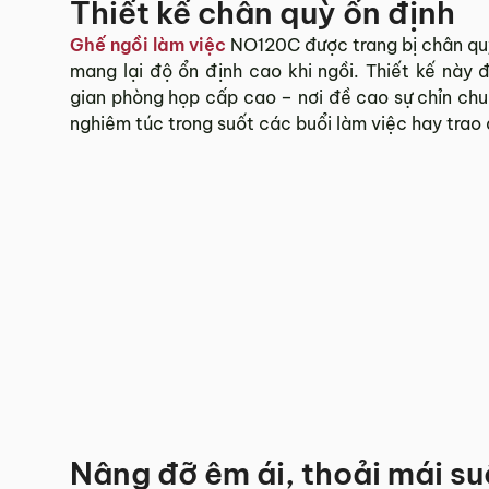
Thiết kế chân quỳ ổn định
Ghế ngồi làm việc
NO120C được trang bị chân qu
mang lại độ ổn định cao khi ngồi. Thiết kế này 
gian phòng họp cấp cao – nơi đề cao sự chỉn chu,
nghiêm túc trong suốt các buổi làm việc hay trao 
Nâng đỡ êm ái, thoải mái su