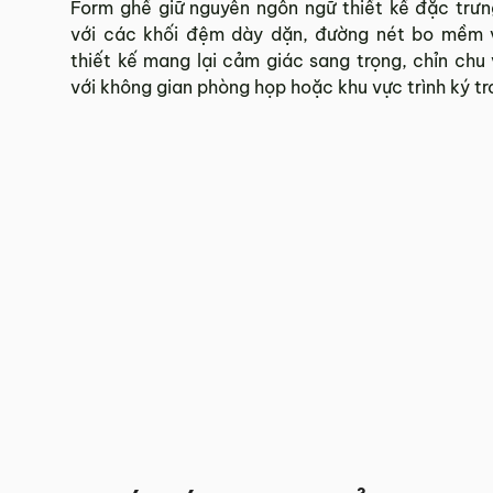
Form ghế giữ nguyên ngôn ngữ thiết kế đặc trư
với các khối đệm dày dặn, đường nét bo mềm v
Hotline:
0942 902 468
(Call, Zalo)
thiết kế mang lại cảm giác sang trọng, chỉn chu
Email:
info@mychair.vn
với không gian phòng họp hoặc khu vực trình ký t