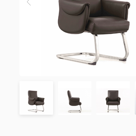
3. Chính sách Giao hàng và Lắp đặt
3.1. Thời gian giao hàng
Khu vực áp dụng
Đơn hàng được xác nhận
Chưa có đánh giá nào. hãy là người đầu tiên để lại đánh 
Hà Nội
Trong ngày hoặc trong 2
Đà Nẵng
Trong ngày hoặc trong 2
TP. Hồ Chí Minh
Trong ngày hoặc trong 2
Showroom tại TP. Hồ Chí minh
– Địa chỉ:
Số 345 – 347 Trần Phú, phường An Đông, TP
Tỉnh/Thành phố
Từ 3 – 5 ngày
– Hotline:
0942 90 2468
khác*
– Email:
info@mychair.vn
–
Showroom mở cửa từ 8h00 – 18h30 (các ngày từ Thứ 
*Lưu ý:
Xem bản đồ