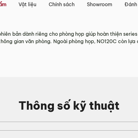
iao khác nhau.
hẩm
Vật liệu
Chính sách
Showroom
Đánh 
Tỉnh Thành khác” không bao gồm: Chủ nhật và các ngày Lễ,
 và TP. Hồ Chí Minh
iên bản dành riêng cho phòng họp giúp hoàn thiện series
 không gian văn phòng. Ngoài phòng họp, NO120C còn lựa 
 trên tất cả các quận nội thành Hà Nội, Đà Nẵng và TP. Hồ C
ngoại thành sẽ tính phí, tùy khu vực nhân viên kinh doanh 
tỉnh/thành phố khác
và TP. Hồ Chí Minh phí vận chuyển sẽ được tính trên từng
 với khách hàng trước khi tiến hành thanh toán đơn hàng 
, phát sinh hoặc góp ý nào vui lòng liên hệ Hotline
0942 
Thông số kỹ thuật
g 3 ngày kể từ ngày nhận hàng.