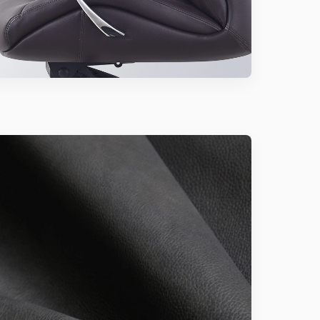
hiện nhà máy chỉ sản xuất bọc da thôi ạ. Chị mua ghế
lưng ghế nghỉ ngơi sau những giờ làm việc căng thẳng ạ.