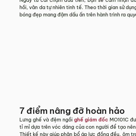
hồi, vân da tự nhiên tinh tế. Theo thời gian sử d
Trần Bình
(xác minh chủ tài khoản)
–
27 Tháng
Được xếp
bóng đẹp mang đậm dấu ấn trên hành trình ra quyế
Sản phẩm nhập khẩu ở nước nào vậy?
hạng
5
5
sao
CSKH
(xác minh chủ tài khoản)
–
18 Tháng
Dạ các sản phẩm ghế cao cấp của MyChair đ
qua Châu Âu và Mỹ ạ.
Hải Hồng
(xác minh chủ tài khoản)
–
11 Tháng 
Được xếp
Chất lượng tốt.
hạng
5
5
sao
7 điểm nâng đỡ hoàn hảo
Lưng ghế và đệm ngồi
ghế giám đốc
MO101C đượ
tỉ mỉ dựa trên vóc dáng của con người để tạo nê
Thiết kế này giúp phân bổ áp lực đồng đều, ôm tr