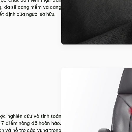
ụng, da sẽ càng mềm và càng
 5, 2023
t định của người sở hữu.
 7, 2023
ược nhập khẩu nguyên chiếc tại nhà máy ở Thượng Hải, Tr
7, 2023
c nghiên cứu và tính toán
n 7 điểm nâng đỡ hoàn hảo.
ọn và hỗ trợ các vùng trọng