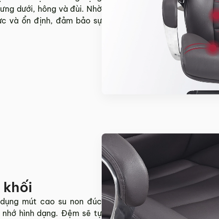
lưng dưới, hông và đùi. Nhờ
ực và ổn định, đảm bảo sự
 khối
dụng mút cao su non đúc
 nhớ hình dạng. Đệm sẽ tự