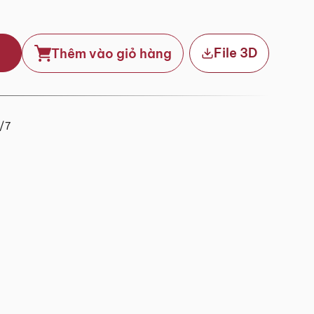
File 3D
Thêm vào giỏ hàng
4/7
khoẻ và thành công. Khi cần anh gọi Hotline