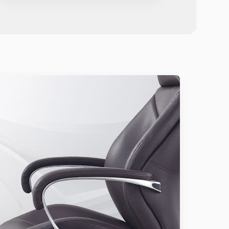
nh đặt hàng bên em sẽ có bạn hỗ trợ cho anh ạ.