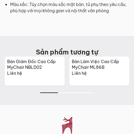
Sản phẩm mới đã quá thời gian 3 ngày kể từ ngày nhận
Màu sắc: Tùy chọn màu sắc mặt bàn, tủ phụ theo yêu cầu,
hàng.
phù hợp với mọi không gian và nội thất văn phòng
Mọi thông tin cần hỗ trợ và giải đáp vui lòng liên hệ MyChair
qua:
Hotline:
0942 902 468
(Call, Zalo)
Email:
info@mychair.vn
Sản phẩm tương tự
Bàn Giám Đốc Cao Cấp
Bàn Làm Việc Cao Cấp
MyChair NBLD02
MyChair ML86B
Liên hệ
Liên hệ