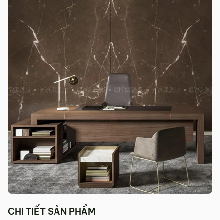
tỉnh/thành phố khác
Các Tỉnh/ Thành khác ngoài khu vực Hà Nội, Đà Nẵng và
TP. Hồ Chí Minh phí vận chuyển sẽ được tính trên từng đơn
hàng theo từng khu vực.
Phí giao hàng sẽ được MyChair thông báo và xác nhận với
khách hàng trước khi tiến hành thanh toán đơn hàng và
giao hàng.
Trong quá trình vận chuyển quý khách có bất kỳ thắc mắc,
phát sinh hoặc góp ý nào vui lòng liên hệ Hotline
0942 902
468
để nhận được sự hỗ trợ nhanh nhất.
4. Chính sách Đổi trả, Hoàn tiền
Thời hạn:
Quý khách có thể đổi/trả sản phẩm trong vòng 3
ngày kể từ ngày nhận hàng.
4.1. Các trường hợp được đổi trả sản phẩm
Sản phẩm bị lỗi do nhà sản xuất.
CHI TIẾT SẢN PHẨM
Giao sai sản phẩm, sai mẫu mã so với đơn hàng.