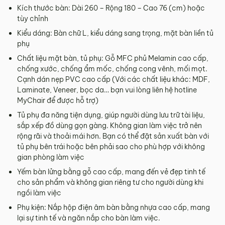
Sản phẩm hư hỏng trong quá trình vận chuyển (rách, xước,
Kích thước bàn: Dài 260 – Rộng 180 – Cao 76 (cm) hoặc
vỡ…).
tùy chỉnh
Sản phẩm còn nguyên tình trạng ban đầu, chưa qua sử
Kiểu dáng: Bàn chữ L, kiểu dáng sang trọng, mặt bàn liền tủ
dụng, còn nguyên chứng từ mua hàng do MyChair cung
phụ
cấp có chữ ký của bên bán và bên mua.
Chất liệu mặt bàn, tủ phụ: Gỗ MFC phủ Melamin cao cấp,
* Trường hợp khách hàng đổi trả sản phẩm mà chúng tôi
chống xước, chống ẩm mốc, chống cong vênh, mối mọt.
không còn sản phẩm thay thế, khách hàng không chọn được
Cạnh dán nẹp PVC cao cấp (Với các chất liệu khác: MDF,
mẫu sản phẩm khác ưng ý thì Quý khách sẽ được hoàn tiền
Laminate, Veneer, bọc da… bạn vui lòng liên hệ hotline
đúng với số tiền đã mua sản phẩm hoặc Quý khách tiến hành
MyChair để được hỗ trợ)
đặt hàng sản xuất theo yêu cầu.
Tủ phụ đa năng tiện dụng, giúp người dùng lưu trữ tài liệu,
sắp xếp đồ dùng gọn gàng. Không gian làm việc trở nên
4.2. Các trường hợp không được đổi trả sản
rộng rãi và thoải mái hơn. Bạn có thể đặt sản xuất bàn với
phẩm
tủ phụ bên trái hoặc bên phải sao cho phù hợp với không
Sản phẩm đã qua sử dụng, sản phẩm có dấu hiệu chỉnh sửa
gian phòng làm việc
hoặc tự ý sửa chữa mà không có sự đồng ý của nhà sản
Yếm bàn lửng bằng gỗ cao cấp, mang đến vẻ đẹp tinh tế
xuất.
cho sản phẩm và không gian riêng tư cho người dùng khi
Sản phẩm sau khi đã được giao hàng, nhận hàng, Quý
ngồi làm việc
khách kiểm tra hàng không có bất kỳ lỗi sản phẩm nào và
Phụ kiện: Nắp hộp điện âm bàn bằng nhựa cao cấp, mang
đã ký vào biên bản nghiệm thu.
lại sự tinh tế và ngăn nắp cho bàn làm việc.