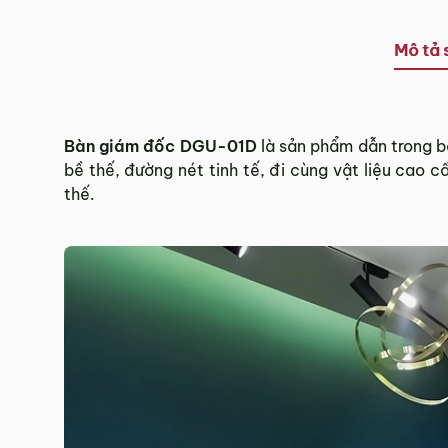
Tùy tình hình thực tế mỗi địa phương sẽ có thời gian g
Thời gian giao hàng ở khu vực “Quận Ngoại Thành và 
Mô tả 
3.2. Chính sách giao hàng tại Hà Nội, Đà Nẵng
Miễn phí giao hàng đối với đơn hàng giá trị ≥ ­2 triệu
Bàn giám đốc DGU-01D
là sản phẩm dẫn trong b
Những đơn hàng giá trị < 2 triệu hoặc các đơn hàng ở 
bề thế, đường nét tinh tế, đi cùng vật liệu cao 
thế.
3.3. Chính sách giao hàng và lắp đặt tại các 
Các Tỉnh/ Thành khác ngoài khu vực Hà Nội, Đà Nẵng 
Phí giao hàng sẽ được MyChair thông báo và xác nhận
Trong quá trình vận chuyển quý khách có bất kỳ thắc mắc
4. Chính sách Đổi trả, Hoàn tiền
Thời hạn:
Quý khách có thể đổi/trả sản phẩm trong vòn