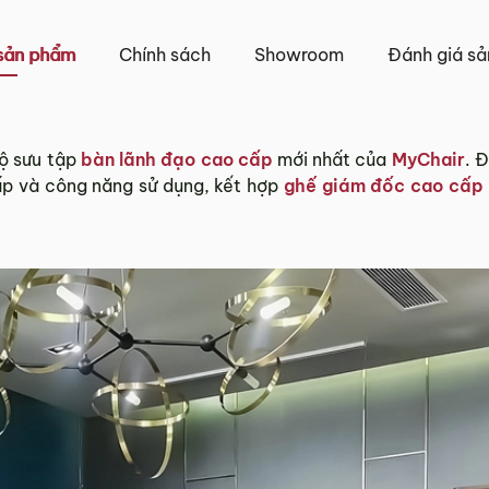
iao khác nhau.
Tỉnh Thành khác” không bao gồm: Chủ nhật và các ngày Lễ,
sản phẩm
Chính sách
Showroom
Đánh giá s
 và TP. Hồ Chí Minh
 trên tất cả các quận nội thành Hà Nội, Đà Nẵng và TP. Hồ C
ộ sưu tập
bàn lãnh đạo cao cấp
mới nhất của
MyChair
. 
ngoại thành sẽ tính phí, tùy khu vực nhân viên kinh doanh 
cấp và công năng sử dụng, kết hợp
ghế giám đốc cao cấp
tỉnh/thành phố khác
và TP. Hồ Chí Minh phí vận chuyển sẽ được tính trên từng
 với khách hàng trước khi tiến hành thanh toán đơn hàng 
, phát sinh hoặc góp ý nào vui lòng liên hệ Hotline
0942 
g 3 ngày kể từ ngày nhận hàng.