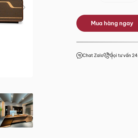
0.0/5
Mua hàng ngay
(0 lượt đánh giá)
 trước 15h
giá
Chat Zalo
Gọi tư vấn 2
4h
4h
4h
.HCM
2 đến Chủ Nhật)