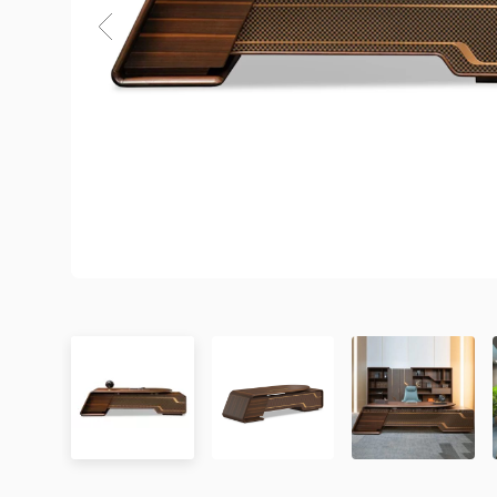
3. Chính sách Giao hàng và Lắp đặt
3.1. Thời gian giao hàng
Khu vực áp dụng
Đơn hàng được xác nhận
Chưa có đánh giá nào. hãy là người đầu tiên để lại đánh 
Hà Nội
Trong ngày hoặc trong 2
Đà Nẵng
Trong ngày hoặc trong 2
TP. Hồ Chí Minh
Trong ngày hoặc trong 2
Showroom tại TP. Hồ Chí minh
– Địa chỉ:
Số 345 – 347 Trần Phú, phường An Đông, TP
Tỉnh/Thành phố
Từ 3 – 5 ngày
– Hotline:
0942 90 2468
khác*
– Email:
info@mychair.vn
–
Showroom mở cửa từ 8h00 – 18h30 (các ngày từ Thứ 
*Lưu ý:
Xem bản đồ