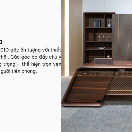
o
01D gây ấn tượng với thiết
chãi. Các góc bo đầy chủ ý
 trọng – thể hiện trọn vẹn
gười tiên phong.