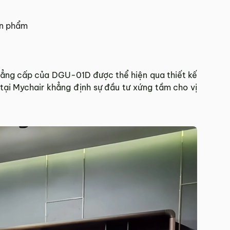
 Tết.
ản phẩm
hí Minh.
Đẳng cấp của DGU-01D được thể hiện qua thiết kế
sẽ báo phí giao hàng cụ thể.
tại Mychair khẳng định sự đầu tư xứng tầm cho vị
 đơn hàng theo từng khu vực.
và giao hàng.
902 468
để nhận được sự hỗ trợ nhanh nhất.