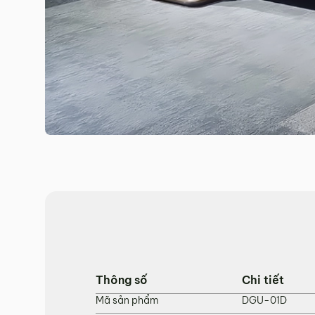
Hotline:
0942 902 468
(Call, Zalo)
Email:
info@mychair.vn
Thông số
Chi tiết
Mã sản phẩm
DGU-01D