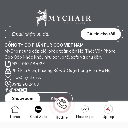
Gửi tin cho tôi!
CÔNG TY CỔ PHẦN FURICCO VIỆT NAM
MyChair cung cấp giải pháp toàn diện Nội Thất Văn Phòng
Cao Cấp Nhập Khẩu như bàn, ghế, sofa và phụ kiện.
MST: 0105187027
Phố Phú Viên, Phường Bồ Đề, Quận Long Biên, Hà Nội
info@mychair.vn
0942 90 2468
Showroom
Kho
Showroom TP. HCM:
Số 345 - 347 Trần Phú, phường An
Home
Chat Zalo
Messenger
Up top
Hotline
Đông, TP.HCM
Showroom Hà Nội:
Tầng 1, Toà CT4 Vimeco Tú Mỡ, Phường