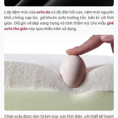
Sản phẩm mới đã quá thời gian 3 ngày kể từ ngày nhận
hàng.
Lớp đệm mút của
sofa da
có độ đàn hồi cao, nệm mút nguyên
Mọi thông tin cần hỗ trợ và giải đáp vui lòng liên hệ MyChair
khối chống xẹp lún, giữ khuôn sofa trường tồn, bền bỉ với thời
qua:
gian. Giữ gìn vẻ đẹp sang trọng và tính thẩm mỹ cho mẫu
ghế
sofa thư giãn
này qua nhiều năm sử dụng.
Hotline:
0942 902 468
(Call, Zalo)
Email:
info@mychair.vn
Chân sofa được làm từ kim loại, sơn tĩnh điện, với thiết kế thanh