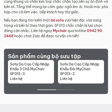
cùng khung và chân kim loại chắc chắn tạo nên sự ổn định và
bền bỉ. Tổng thể mang lại cảm giác ngồi êm ái, thoải mái, phù
hợp cho cả làm việc, tiếp khách hay thư giãn.
Nếu bạn đang tìm kiếm một
bộ sofa
vừa hiện đại, vừa sang
trọng và bền bỉ theo thời gian, SF013 chắc chắn là lựa chọn
đáng cân nhắc. Liên hệ ngay
Mychair
qua hotline
0942 90
2468
hoặc chat Zalo để được tư vấn chi tiết!
Sản phẩm cùng bộ sưu tập
Sofa Da Cao Cấp Nhập
Sofa Da Cao Cấp Nhập
G
Khẩu 3 Chỗ MyChair
Khẩu Đôi MyChair
M
SF013-3
SF013-2
Liên hệ
Liên hệ
L