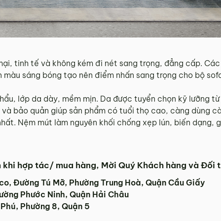
mại, tinh tế và không kém đi nét sang trọng, đẳng cấp. Cá
ơn màu sáng bóng tạo nên điểm nhấn sang trọng cho bộ sof
 khẩu, lớp da dày, mềm mịn. Da được tuyển chọn kỹ lưỡng từ
nh và bảo quản giúp sản phẩm có tuổi thọ cao, càng dùng 
nhất. Nệm mút làm nguyên khối chống xẹp lún, biến dạng, g
ch khi hợp tác/ mua hàng, Mời Quý Khách hàng và Đối t
eco, Đường Tú Mỡ, Phường Trung Hoà, Quận Cầu Giấy
hường Phước Ninh, Quận Hải Châu
 Phú, Phường 8, Quận 5