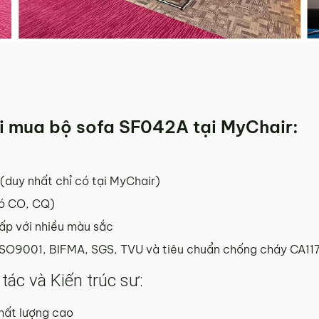
khi mua bộ sofa SF042A tại MyChair:
(duy nhất chỉ có tại MyChair)
có CO, CQ)
cấp với nhiều màu sắc
ISO9001, BIFMA, SGS, TVU và tiêu chuẩn chống cháy CA11
tác và Kiến trúc sư:
hất lượng cao