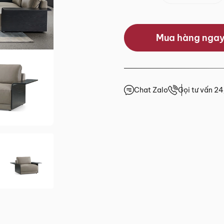
0.0/5
Mua hàng nga
(0 lượt đánh giá)
 trước 15h
giá
Chat Zalo
Gọi tư vấn 2
4h
4h
4h
.HCM
2 đến Chủ Nhật)