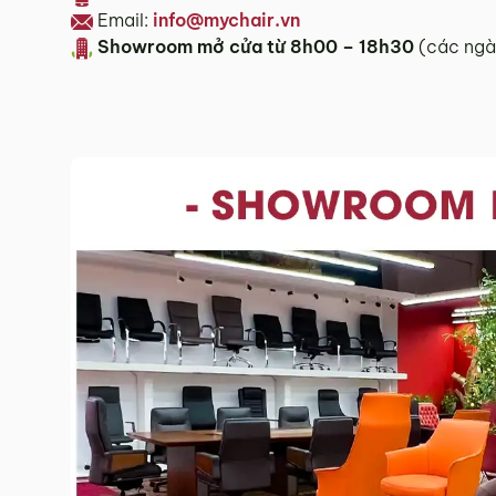
Email:
info@mychair.vn
Showroom mở cửa t
ừ 8h00 – 18h30
(các ngà