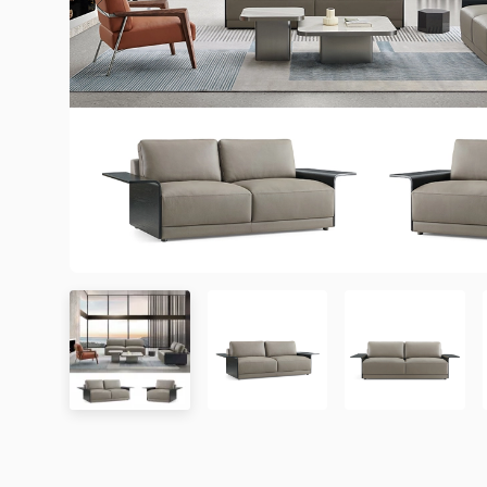
3. Chính sách Giao hàng và Lắp đặt
3.1. Thời gian giao hàng
Khu vực áp dụng
Đơn hàng được xác nhận
Chưa có đánh giá nào. hãy là người đầu tiên để lại đánh 
Hà Nội
Trong ngày hoặc trong 2
Đà Nẵng
Trong ngày hoặc trong 2
TP. Hồ Chí Minh
Trong ngày hoặc trong 2
Showroom tại TP. Hồ Chí minh
– Địa chỉ:
Số 345 – 347 Trần Phú, phường An Đông, TP
Tỉnh/Thành phố
Từ 3 – 5 ngày
– Hotline:
0942 90 2468
khác*
– Email:
info@mychair.vn
–
Showroom mở cửa từ 8h00 – 18h30 (các ngày từ Thứ 
*Lưu ý:
Xem bản đồ