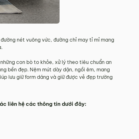
c đường nét vuông vức, đường chỉ may tỉ mỉ mang
a.
 những con bò to khỏe, xử lý theo tiêu chuẩn an
càng bền đẹp. Nệm mút dày dặn, ngồi êm, mang
iúp lưu giữ form dáng và giữ được vẻ đẹp trường
ác liên hệ các thông tin dưới đây: