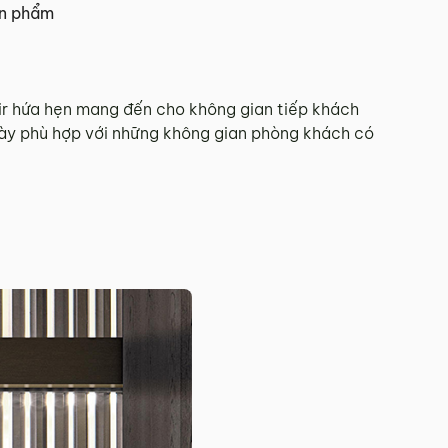
ản phẩm
 Tết.
r hứa hẹn mang đến cho không gian tiếp khách
ày phù hợp với những không gian phòng khách có
hí Minh.
sẽ báo phí giao hàng cụ thể.
 đơn hàng theo từng khu vực.
và giao hàng.
902 468
để nhận được sự hỗ trợ nhanh nhất.