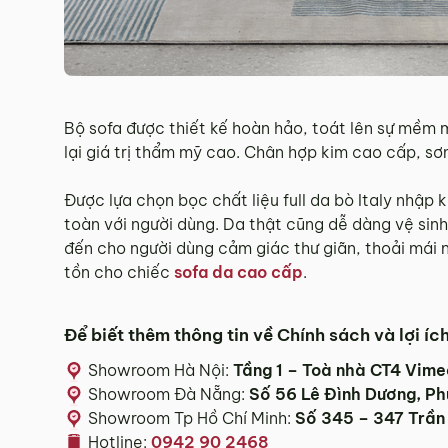
Hotline:
0942 902 468
(Call, Zalo)
Email:
info@mychair.vn
Bộ sofa được thiết kế hoàn hảo, toát lên sự mềm 
lại giá trị thẩm mỹ cao. Chân hợp kim cao cấp, s
Được lựa chọn bọc chất liệu full da bò Italy nhập
toàn với người dùng. Da thật cũng dễ dàng vệ si
đến cho người dùng cảm giác thư giãn, thoải mái 
tồn cho chiếc
sofa da cao cấp
.
Để biết thêm thông tin về Chính sách và lợi í
Showroom Hà Nội:
Tầng 1 – Toà nhà CT4 Vim
Showroom Đà Nẵng:
Số 56 Lê Đình Dương, P
Showroom Tp Hồ Chí Minh:
Số 345 – 347 Trần
Hotline:
0942 90 2468