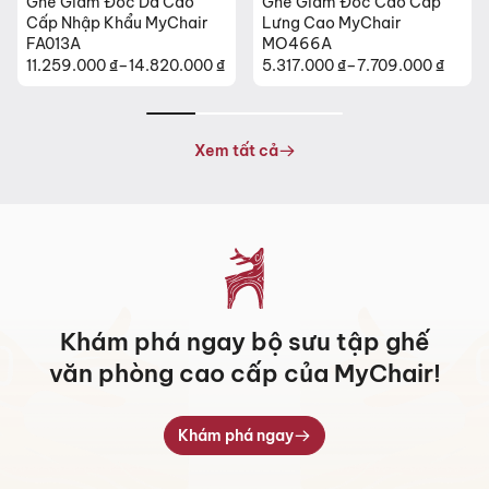
Ghế Giám Đốc Da Cao
Ghế Giám Đốc Cao Cấp
Cấp Nhập Khẩu MyChair
Lưng Cao MyChair
FA013A
MO466A
11.259.000
₫
–
14.820.000
₫
5.317.000
₫
–
7.709.000
₫
Khoảng
Khoảng
giá:
giá:
từ
từ
11.259.000 ₫
5.317.000 ₫
Xem tất cả
đến
đến
14.820.000 ₫
7.709.000 ₫
Khám phá ngay bộ sưu tập ghế
văn phòng cao cấp của MyChair!
Khám phá ngay