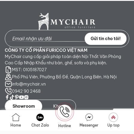
Gửi tin cho tôi!
CÔNG TY CỔ PHẦN FURICCO VIỆT NAM
MyChair cung cấp giải pháp toàn diện Nội Thất Văn Phòng
Cao Cấp Nhập Khẩu như bàn, ghế, sofa và phụ kiện.
MST: 0105187027
Phố Phú Viên, Phường Bồ Đề, Quận Long Biên, Hà Nội
info@mychair.vn
0942 90 2468
Showroom
Kho
Showroom TP. HCM:
Số 345 - 347 Trần Phú, phường An
Home
Chat Zalo
Messenger
Up top
Hotline
Đông, TP.HCM