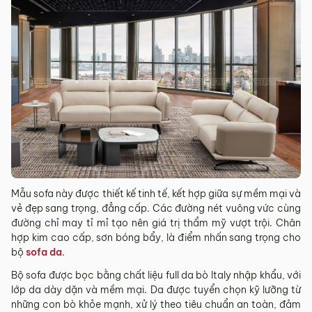
tỉnh/thành phố khác
Các Tỉnh/ Thành khác ngoài khu vực Hà Nội, Đà Nẵng và
TP. Hồ Chí Minh phí vận chuyển sẽ được tính trên từng đơn
hàng theo từng khu vực.
Phí giao hàng sẽ được MyChair thông báo và xác nhận với
khách hàng trước khi tiến hành thanh toán đơn hàng và
giao hàng.
Trong quá trình vận chuyển quý khách có bất kỳ thắc mắc,
phát sinh hoặc góp ý nào vui lòng liên hệ Hotline
0942 902
468
để nhận được sự hỗ trợ nhanh nhất.
4. Chính sách Đổi trả, Hoàn tiền
Mẫu sofa này được thiết kế tinh tế, kết hợp giữa sự mềm mại và
vẻ đẹp sang trọng, đẳng cấp. Các đường nét vuông vức cùng
Thời hạn:
Quý khách có thể đổi/trả sản phẩm trong vòng 3
đường chỉ may tỉ mỉ tạo nên giá trị thẩm mỹ vượt trội. Chân
ngày kể từ ngày nhận hàng.
hợp kim cao cấp, sơn bóng bẩy, là điểm nhấn sang trọng cho
bộ
sofa da
.
4.1. Các trường hợp được đổi trả sản phẩm
Bộ sofa được bọc bằng chất liệu full da bò Italy nhập khẩu, với
Sản phẩm bị lỗi do nhà sản xuất.
lớp da dày dặn và mềm mại. Da được tuyển chọn kỹ lưỡng từ
Giao sai sản phẩm, sai mẫu mã so với đơn hàng.
những con bò khỏe mạnh, xử lý theo tiêu chuẩn an toàn, đảm