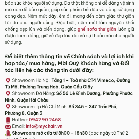
bảo sức khỏe người sử dụng. Da thật không chỉ dễ dàng vệ sinh
Sản phẩm hư hỏng trong quá trình vận chuyển (rách, xước,
mà còn dễ bảo quản, giúp sản phẩm bền lâu và càng sử dụng
vỡ…).
càng đẹp. Nệm mút dày, êm ái, mang đến cảm giác thư giãn
Sản phẩm còn nguyên tình trạng ban đầu, chưa qua sử
tối đa cho người dùng. Đặc biệt, nệm mút làm nguyên khối
dụng, còn nguyên chứng từ mua hàng do MyChair cung
chống xẹp lún và biến dạng, giúp
ghế sofa thư giãn
luôn giữ
cấp có chữ ký của bên bán và bên mua.
được form dáng, giữ vẻ đẹp lâu dài và sự thoải mái cho người
sử dụng.
* Trường hợp khách hàng đổi trả sản phẩm mà chúng tôi
không còn sản phẩm thay thế, khách hàng không chọn được
mẫu sản phẩm khác ưng ý thì Quý khách sẽ được hoàn tiền
Để biết thêm thông tin về Chính sách và lợi ích khi
đúng với số tiền đã mua sản phẩm hoặc Quý khách tiến hành
hợp tác/ mua hàng, Mời Quý Khách hàng và Đối
đặt hàng sản xuất theo yêu cầu.
tác liên hệ các thông tin dưới đây:
4.2. Các trường hợp không được đổi trả sản
Showroom Hà Nội:
Tầng 1 – Toà nhà CT4 Vimeco, Đường
phẩm
Tú Mỡ, Phường Trung Hoà, Quận Cầu Giấy
Showroom Đà Nẵng:
Số 56 Lê Đình Dương, Phường Phước
Sản phẩm đã qua sử dụng, sản phẩm có dấu hiệu chỉnh sửa
Ninh, Quận Hải Châu
hoặc tự ý sửa chữa mà không có sự đồng ý của nhà sản
Showroom Tp Hồ Chí Minh:
Số 345 – 347 Trần Phú,
xuất.
Phường 8, Quận 5
Sản phẩm sau khi đã được giao hàng, nhận hàng, Quý
Hotline:
0942 90 2468
khách kiểm tra hàng không có bất kỳ lỗi sản phẩm nào và
Email:
info@mychair.vn
đã ký vào biên bản nghiệm thu.
Showroom mở cửa t
ừ 8h00 – 18h30
(các ngày từ Thứ 2