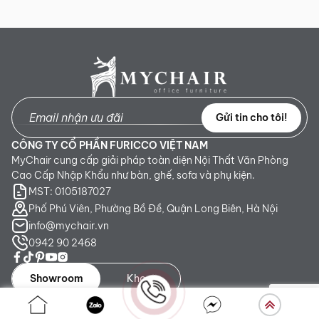
Gửi tin cho tôi!
CÔNG TY CỔ PHẦN FURICCO VIỆT NAM
MyChair cung cấp giải pháp toàn diện Nội Thất Văn Phòng
Cao Cấp Nhập Khẩu như bàn, ghế, sofa và phụ kiện.
MST: 0105187027
Phố Phú Viên, Phường Bồ Đề, Quận Long Biên, Hà Nội
info@mychair.vn
0942 90 2468
Showroom
Kho
Showroom TP. HCM:
Số 345 - 347 Trần Phú, phường An