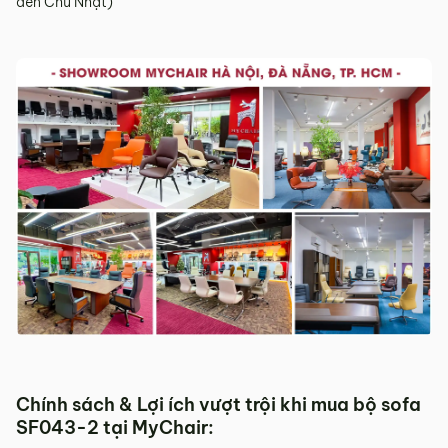
đến Chủ Nhật)
Sản phẩm mới đã quá thời gian 3 ngày kể từ ngày nhận
hàng.
Mọi thông tin cần hỗ trợ và giải đáp vui lòng liên hệ MyChair
qua:
Hotline:
0942 902 468
(Call, Zalo)
Email:
info@mychair.vn
Chính sách & Lợi ích vượt trội khi mua bộ sofa
SF043-2 tại MyChair: