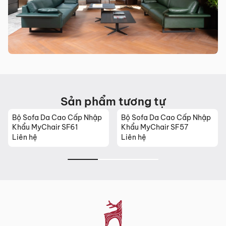
Sản phẩm mới đã quá thời gian 3 ngày kể từ ngày nhận
hàng.
Mọi thông tin cần hỗ trợ và giải đáp vui lòng liên hệ MyChair
qua:
Hotline:
0942 902 468
(Call, Zalo)
Email:
info@mychair.vn
Sản phẩm tương tự
Bộ Sofa Da Cao Cấp Nhập
Bộ Sofa Da Cao Cấp Nhập
Khẩu MyChair SF61
Khẩu MyChair SF57
Liên hệ
Liên hệ