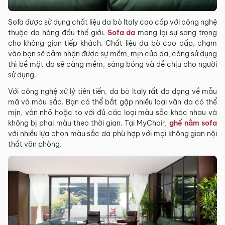
Sản phẩm hư hỏng trong quá trình vận chuyển (rách, xước,
vỡ…).
Sofa được sử dụng chất liệu da bò Italy cao cấp với công nghệ
Sản phẩm còn nguyên tình trạng ban đầu, chưa qua sử
thuộc da hàng đầu thế giới.
Sofa da
mang lại sự sang trọng
dụng, còn nguyên chứng từ mua hàng do MyChair cung
cho không gian tiếp khách. Chất liệu da bò cao cấp, chạm
cấp có chữ ký của bên bán và bên mua.
vào bạn sẽ cảm nhận được sự mềm, mịn của da, càng sử dụng
thì bề mặt da sẽ càng mềm, sáng bóng và dễ chịu cho người
* Trường hợp khách hàng đổi trả sản phẩm mà chúng tôi
sử dụng.
không còn sản phẩm thay thế, khách hàng không chọn được
mẫu sản phẩm khác ưng ý thì Quý khách sẽ được hoàn tiền
Với công nghệ xử lý tiên tiến, da bò Italy rất đa dạng về mẫu
đúng với số tiền đã mua sản phẩm hoặc Quý khách tiến hành
mã và màu sắc. Bạn có thể bắt gặp nhiều loại vân da có thể
đặt hàng sản xuất theo yêu cầu.
mịn, vân nhỏ hoặc to với đủ các loại màu sắc khác nhau và
không bị phai màu theo thời gian. Tại MyChair,
ghế nằm sofa
4.2. Các trường hợp không được đổi trả sản
với nhiều lựa chọn màu sắc da phù hợp với mọi không gian nội
phẩm
thất văn phòng.
Sản phẩm đã qua sử dụng, sản phẩm có dấu hiệu chỉnh sửa
hoặc tự ý sửa chữa mà không có sự đồng ý của nhà sản
xuất.
Sản phẩm sau khi đã được giao hàng, nhận hàng, Quý
khách kiểm tra hàng không có bất kỳ lỗi sản phẩm nào và
đã ký vào biên bản nghiệm thu.