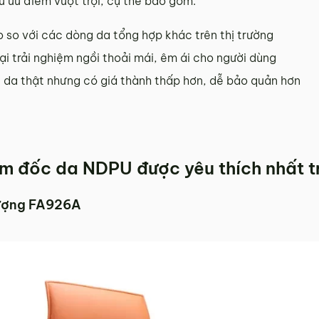
u ưu điểm vượt trội, cụ thể bao gồm:
so với các dòng da tổng hợp khác trên thị trường
 trải nghiệm ngồi thoải mái, êm ái cho người dùng
 da thật nhưng có giá thành thấp hơn, dễ bảo quản hơn
m đốc da NDPU được yêu thích nhất t
hượng FA926A