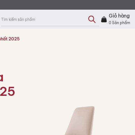
Tìm
kiếm
Giỏ hàng
sản
phẩm
0
Sản phẩm
nhất 2025
a
025