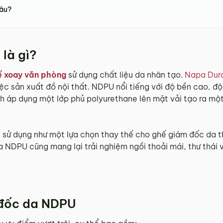
đâu?
là gì?
ế xoay văn phòng
sử dụng chất liệu da nhân tạo.
Napa Dura
iệc sản xuất đồ nội thất. NDPU nổi tiếng với độ bền cao, 
 áp dụng một lớp phủ polyurethane lên mặt vải tạo ra một 
ử dụng như một lựa chọn thay thế cho ghế giám đốc da th
NDPU cũng mang lại trải nghiệm ngồi thoải mái, thư thái v
 đốc da NDPU