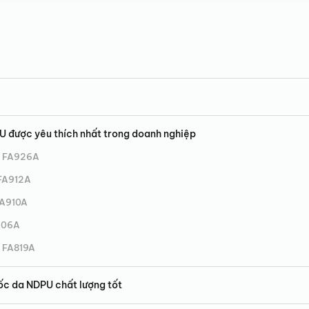
 được yêu thích nhất trong doanh nghiệp
g FA926A
 FA912A
FA910A
106A
g FA819A
ốc da NDPU chất lượng tốt