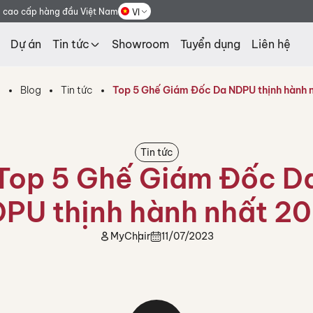
g cao cấp hàng đầu Việt Nam
VI
Dự án
Tin tức
Showroom
Tuyển dụng
Liên hệ
ủ
Blog
Tin tức
Top 5 Ghế Giám Đốc Da NDPU thịnh hành 
Tin tức
Top 5 Ghế Giám Đốc D
PU thịnh hành nhất 2
MyChair
11/07/2023