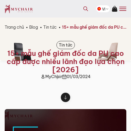
kiếm
Tìm
sản
VI
kiếm
phẩm
sản
phẩm
Trang chủ
Blog
Tin tức
15+ mẫu ghế giám đốc da PU cao cấp được nhiều lãnh đạo lựa chọn [2026]
Tin tức
15+ mẫu ghế giám đốc da PU cao
cấp được nhiều lãnh đạo lựa chọn
[2026]
MyChair
01/03/2024