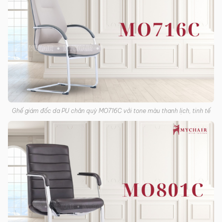
Ghế giám đốc da PU chân quỳ MO716C với tone màu thanh lịch, tinh tế