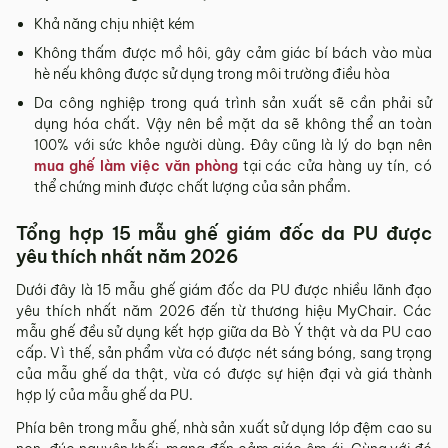
Khả năng chịu nhiệt kém
Không thấm được mồ hôi, gây cảm giác bí bách vào mùa
hè nếu không được sử dụng trong môi trường điều hòa
Da công nghiệp trong quá trình sản xuất sẽ cần phải sử
dụng hóa chất. Vậy nên bề mặt da sẽ không thể an toàn
100% với sức khỏe người dùng. Đây cũng là lý do bạn nên
mua ghế làm việc văn phòng
tại các cửa hàng uy tín, có
thể chứng minh được chất lượng của sản phẩm.
Tổng hợp 15 mẫu ghế giám đốc da PU được
yêu thích nhất năm 2026
Dưới đây là 15 mẫu ghế giám đốc da PU được nhiều lãnh đạo
yêu thích nhất năm 2026 đến từ thương hiệu MyChair. Các
mẫu ghế đều sử dụng kết hợp giữa da Bò Ý thật và da PU cao
cấp. Vì thế, sản phẩm vừa có được nét sáng bóng, sang trọng
của mẫu ghế da thật, vừa có được sự hiện đại và giá thành
hợp lý của mẫu ghế da PU.
Phía bên trong mẫu ghế, nhà sản xuất sử dụng lớp đệm cao su