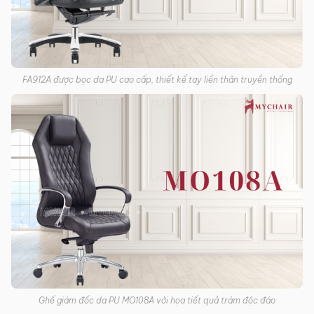
FA912A được bọc da PU cao cấp, thiết kế tay liền thân truyền thống
Ghế giám đốc da PU MO108A với họa tiết quả trám độc đáo