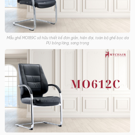
Mẫu ghế MO189C sở hữu thiết kế đơn giản, hiện đại, toàn bộ ghế bọc da
PU bóng láng, sang trọng