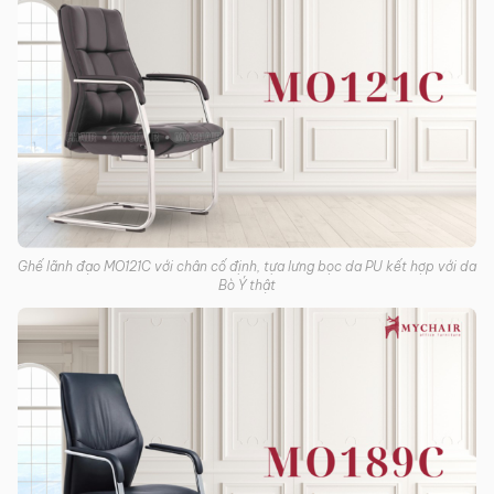
Ghế lãnh đạo MO121C với chân cố định, tựa lưng bọc da PU kết hợp với da
Bò Ý thật