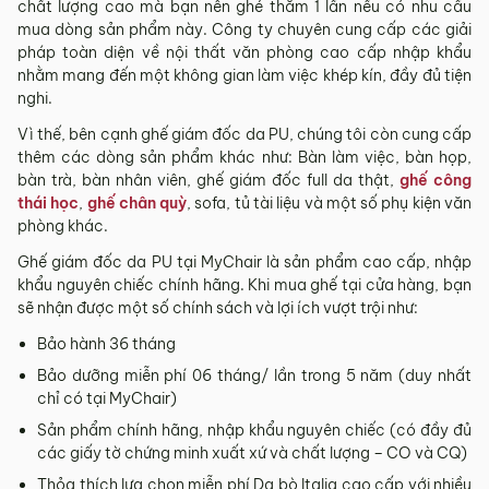
chất lượng cao mà bạn nên ghé thăm 1 lần nếu có nhu cầu
mua dòng sản phẩm này. Công ty chuyên cung cấp các giải
pháp toàn diện về nội thất văn phòng cao cấp nhập khẩu
nhằm mang đến một không gian làm việc khép kín, đầy đủ tiện
nghi.
Vì thế, bên cạnh ghế giám đốc da PU, chúng tôi còn cung cấp
thêm các dòng sản phẩm khác như: Bàn làm việc, bàn họp,
bàn trà, bàn nhân viên, ghế giám đốc full da thật,
ghế công
thái học
,
ghế chân quỳ
, sofa, tủ tài liệu và một số phụ kiện văn
phòng khác.
Ghế giám đốc da PU tại MyChair là sản phẩm cao cấp, nhập
khẩu nguyên chiếc chính hãng. Khi mua ghế tại cửa hàng, bạn
sẽ nhận được một số chính sách và lợi ích vượt trội như:
Bảo hành 36 tháng
Bảo dưỡng miễn phí 06 tháng/ lần trong 5 năm (duy nhất
chỉ có tại MyChair)
Sản phẩm chính hãng, nhập khẩu nguyên chiếc (có đầy đủ
các giấy tờ chứng minh xuất xứ và chất lượng – CO và CQ)
Thỏa thích lựa chọn miễn phí Da bò Italia cao cấp với nhiều