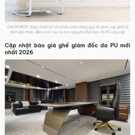
Ghế MO801C được thiết kế với phần chân dáng quỳ ổn định, tay ghế cố
định liền thân, đệm mút cao su non nguyên khối bọc da PU cao cấp
Cập nhật báo giá ghế giám đốc da PU mới
nhất 2026