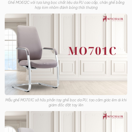
Ghế MO612C với tựa lưng bọc chất liệu da PU cao cấp, chân ghế bằng
hợp kim nhôm đánh bóng thời thượng
Mẫu ghế MO701C sở hữu phần tay ghế bọc da PU, tạo cảm giác êm ái khi
giám đốc đặt tay lên