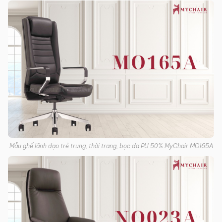
Mẫu ghế lãnh đạo trẻ trung, thời trang, bọc da PU 50% MyChair MO165A