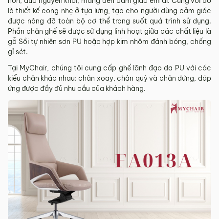
non, đúc nguyên khối, mang đến cảm giác êm ái. Cùng với đó
là thiết kế cong nhẹ ở tựa lưng, tạo cho người dùng cảm giác
được nâng đỡ toàn bộ cơ thể trong suốt quá trình sử dụng.
Phần chân ghế sẽ được sử dụng linh hoạt giữa các chất liệu là
gỗ Sồi tự nhiên sơn PU hoặc hợp kim nhôm đánh bóng, chống
gỉ sét.
Tại MyChair, chúng tôi cung cấp ghế lãnh đạo da PU với các
kiểu chân khác nhau: chân xoay, chân quỳ và chân đứng, đáp
ứng được đầy đủ nhu cầu của khách hàng.