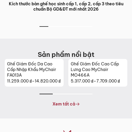
Bàn ghế đào tạo trung tâm ngoại ngữ: Giải pháp nội thất tối
ưu cho lớp học hiện đại
Sản phẩm nổi bật
Ghế Giám Đốc Cao Cấp
Ghế Da Cao Cấp Nhập
Lưng Cao MyChair
Khẩu MyChair NO131B
MO466A
5.317.000
₫
–
7.709.000
₫
26.630.000
₫
Khoảng
giá:
từ
5.317.000 ₫
Xem tất cả
đến
7.709.000 ₫