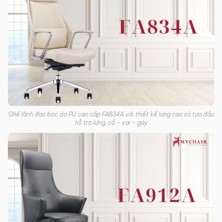
Ghế lãnh đạo bọc da PU cao cấp FA834A với thiết kế lưng cao có tựa đầu
hỗ trợ lưng, cổ – vai – gáy