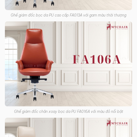
Ghế giám đốc bọc da PU cao cấp FA013A với gam màu thời thượng
Ghế giám đốc chân xoay bọc da PU FA016A với màu đỏ nổi bật