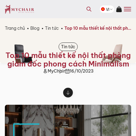
kiếm
Tìm
sản
VI
kiếm
phẩm
sản
phẩm
Trang chủ
Blog
Tin tức
Top 10 mẫu thiết kế nội thất phòng giám đốc phong cách Minimalism
Tin tức
Top 10 mẫu thiết kế nội thất phòng
giám đốc phong cách Minimalism
MyChair
16/10/2023