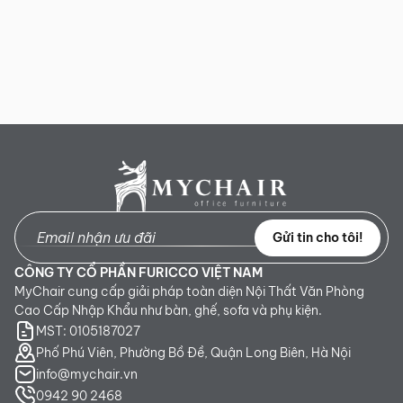
Gửi tin cho tôi!
CÔNG TY CỔ PHẦN FURICCO VIỆT NAM
MyChair cung cấp giải pháp toàn diện Nội Thất Văn Phòng
Cao Cấp Nhập Khẩu như bàn, ghế, sofa và phụ kiện.
MST: 0105187027
Phố Phú Viên, Phường Bồ Đề, Quận Long Biên, Hà Nội
info@mychair.vn
0942 90 2468