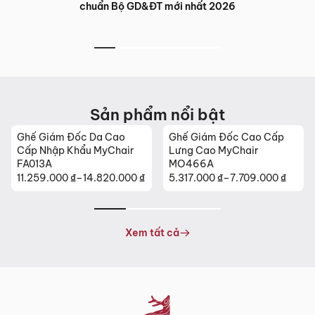
Bàn ghế đào tạo trung tâm ngoại ngữ: Giải pháp nội thất tối
ưu cho lớp học hiện đại
Sản phẩm nổi bật
Ghế Giám Đốc Cao Cấp
Ghế Da Cao Cấp Nhập
Lưng Cao MyChair
Khẩu MyChair NO131B
MO466A
5.317.000
₫
–
7.709.000
₫
26.630.000
₫
Khoảng
giá:
từ
5.317.000 ₫
Xem tất cả
đến
7.709.000 ₫