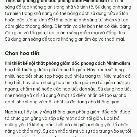
Thiết kế phòng giám đốc phong cách Minimalism
cần ánh
sáng để tạo không gian trang nhã và tinh tế. Sử dụng ánh sáng
tự nhiên trong khả năng có thể bằng cách sử dụng cửa sổ lớn
hoặc bức tường kính để tăng cường ánh sáng tự nhiên và tạo
cảm giác thoáng đãng. Đèn trần và đèn bàn nên có kiểu dáng
đơn giản và tối giản, tạo ra ánh sáng mềm mại và đồng đều.
Sử dụng ánh sáng để tạo ra không gian ấm áp và thoải mái.
Chọn hoạ tiết
Khi
thiết kế nội thất phòng giám đốc phong cách Minimalism
,
hoạ tiết thường được giữ ở mức tối giản. Hãy tránh sử dụng
nhiều hoạ tiết phức tạp hoặc quá nhiều trang trí. Nếu muốn có
hoạ tiết, hãy chọn những hoạ tiết đơn giản và tối giản như sọc
ngang, chấm nhỏ hoặc các họa tiết đơn sắc. Sử dụng hoạ tiết
nhẹ nhàng và chỉ sử dụng ở một số điểm nhấn để tạo sự phá
cách nhẹ nhàng và một chút sự đa dạng cho không gian.
Ngoài ra, hãy lưu ý rằng không gian phòng giám đốc cần được
tổ chức gọn gàng và sắp xếp một cách tối giản. Loại bỏ
những yếu tố không cần thiết và chỉ giữ lại những yếu tố chức
năng và thẩm mỹ. Sự cân nhắc tỉ mỉ và sự tập trung vào sự tối