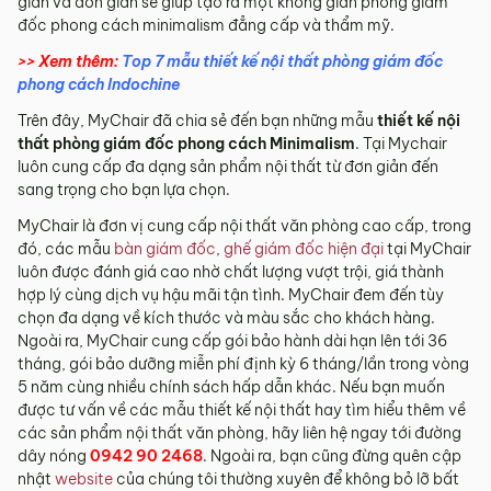
giản và đơn giản sẽ giúp tạo ra một không gian phòng giám
đốc phong cách minimalism đẳng cấp và thẩm mỹ.
>> Xem thêm:
Top 7 mẫu thiết kế nội thất phòng giám đốc
phong cách Indochine
Trên đây, MyChair đã chia sẻ đến bạn những mẫu
thiết kế nội
thất phòng giám đốc phong cách Minimalism
. Tại Mychair
luôn cung cấp đa dạng sản phẩm nội thất từ đơn giản đến
sang trọng cho bạn lựa chọn.
MyChair là đơn vị cung cấp nội thất văn phòng cao cấp, trong
đó, các mẫu
bàn giám đốc
,
ghế giám đốc hiện đại
tại MyChair
luôn được đánh giá cao nhờ chất lượng vượt trội, giá thành
hợp lý cùng dịch vụ hậu mãi tận tình. MyChair đem đến tùy
chọn đa dạng về kích thước và màu sắc cho khách hàng.
Ngoài ra, MyChair cung cấp gói bảo hành dài hạn lên tới 36
tháng, gói bảo dưỡng miễn phí định kỳ 6 tháng/lần trong vòng
5 năm cùng nhiều chính sách hấp dẫn khác. Nếu bạn muốn
được tư vấn về các mẫu thiết kế nội thất hay tìm hiểu thêm về
các sản phẩm nội thất văn phòng, hãy liên hệ ngay tới đường
dây nóng
0942 90 2468
. Ngoài ra, bạn cũng đừng quên cập
nhật
website
của chúng tôi thường xuyên để không bỏ lỡ bất