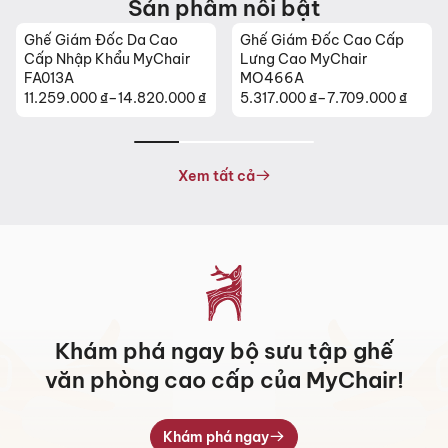
Sản phẩm nổi bật
Ghế Giám Đốc Da Cao
Ghế Giám Đốc Cao Cấp
Cấp Nhập Khẩu MyChair
Lưng Cao MyChair
FA013A
MO466A
11.259.000
₫
–
14.820.000
₫
5.317.000
₫
–
7.709.000
₫
Khoảng
Khoảng
giá:
giá:
từ
từ
11.259.000 ₫
5.317.000 ₫
Xem tất cả
đến
đến
14.820.000 ₫
7.709.000 ₫
Khám phá ngay bộ sưu tập ghế
văn phòng cao cấp của MyChair!
Khám phá ngay