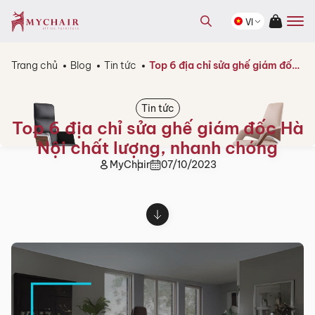
kiếm
Tìm
sản
VI
kiếm
phẩm
sản
phẩm
Trang chủ
Blog
Tin tức
Top 6 địa chỉ sửa ghế giám đốc Hà Nội chất lượng, nhanh chóng
Tin tức
Top 6 địa chỉ sửa ghế giám đốc Hà
Nội chất lượng, nhanh chóng
MyChair
07/10/2023