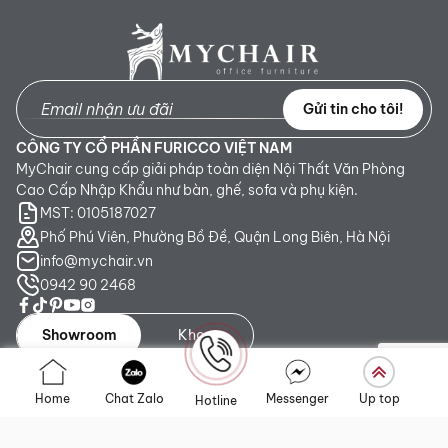
Gửi tin cho tôi!
CÔNG TY CỔ PHẦN FURICCO VIỆT NAM
MyChair cung cấp giải pháp toàn diện Nội Thất Văn Phòng
Cao Cấp Nhập Khẩu như bàn, ghế, sofa và phụ kiện.
MST: 0105187027
Phố Phú Viên, Phường Bồ Đề, Quận Long Biên, Hà Nội
info@mychair.vn
0942 90 2468
Showroom
Kho
Showroom TP. HCM:
Số 345 - 347 Trần Phú, phường An
Home
Chat Zalo
Messenger
Up top
Hotline
Đông, TP.HCM
Showroom Hà Nội:
Tầng 1, Toà CT4 Vimeco Tú Mỡ, Phường