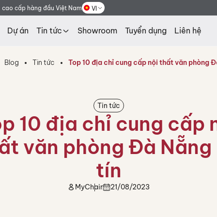
g cao cấp hàng đầu Việt Nam
VI
Dự án
Tin tức
Showroom
Tuyển dụng
Liên hệ
Blog
Tin tức
Top 10 địa chỉ cung cấp nội thất văn phòng Đ
Tin tức
p 10 địa chỉ cung cấp 
ất văn phòng Đà Nẵng
tín
MyChair
21/08/2023