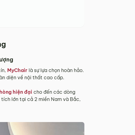
ng
lượng
ín,
MyChair
là sự lựa chọn hoàn hảo.
oàn diện về nội thất cao cấp.
hòng hiện đại
cho đến các dòng
n tích lớn tại cả 2 miền Nam và Bắc,