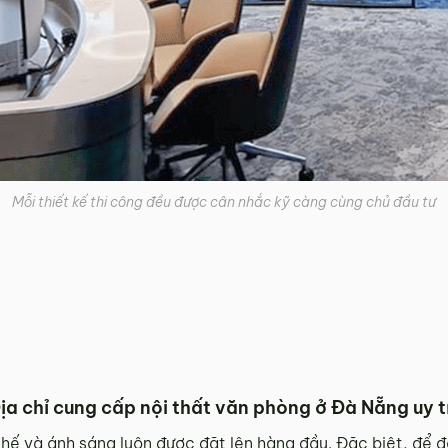
Mỗi thiết kế thi công đều được cân nhắc kỹ càng cùng chủ đầu tư
ịa chỉ cung cấp nội thất văn phòng ở Đà Nẵng uy t
 ghế và ánh sáng luôn được đặt lên hàng đầu. Đặc biệt, để