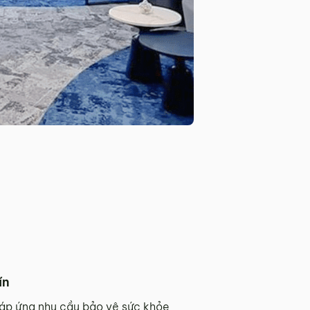
ín
 đáp ứng nhu cầu bảo vệ sức khỏe