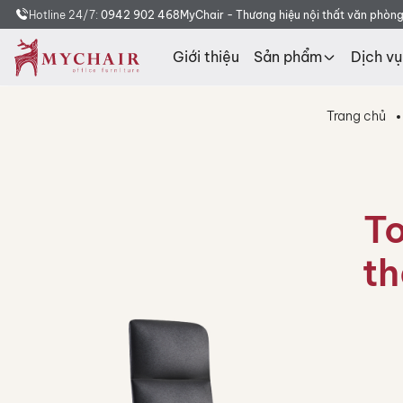
Hotline 24/7:
0942 902 468
MyChair - Thương hiệu nội thất văn phòn
Giới thiệu
Sản phẩm
Dịch vụ
Tìm
kiếm
sản
phẩm
Trang chủ
To
th