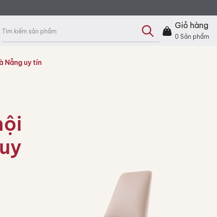
Tìm
kiếm
Giỏ hàng
sản
phẩm
0
Sản phẩm
à Nẵng uy tín
nội
 uy