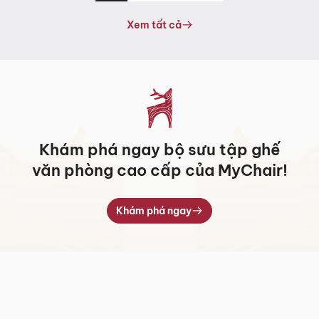
từ
từ
11.259.000 ₫
5.317.000 ₫
Xem tất cả
đến
đến
14.820.000 ₫
7.709.000 ₫
Khám phá ngay bộ sưu tập ghế
văn phòng cao cấp của MyChair!
Khám phá ngay