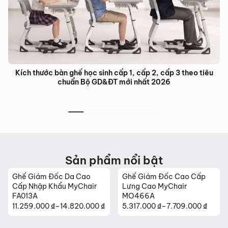
Kích thước bàn ghế học sinh cấp 1, cấp 2, cấp 3 theo tiêu
chuẩn Bộ GD&ĐT mới nhất 2026
Sản phẩm nổi bật
Ghế Giám Đốc Da Cao
Ghế Giám Đốc Cao Cấp
Cấp Nhập Khẩu MyChair
Lưng Cao MyChair
FA013A
MO466A
11.259.000
₫
–
14.820.000
₫
5.317.000
₫
–
7.709.000
₫
Khoảng
Khoảng
giá:
giá: