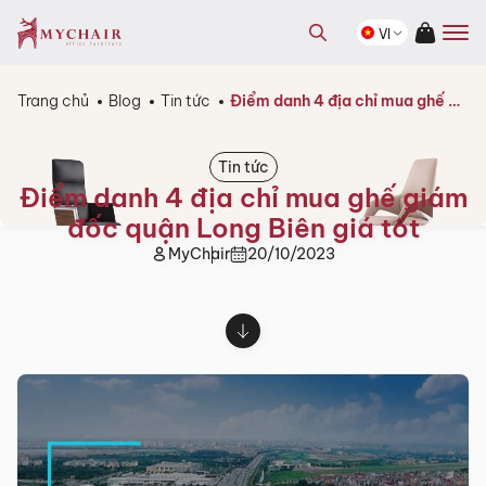
kiếm
Tìm
sản
VI
kiếm
phẩm
sản
phẩm
Trang chủ
Blog
Tin tức
Điểm danh 4 địa chỉ mua ghế giám đốc quận Long Biên giá tốt
Tin tức
Điểm danh 4 địa chỉ mua ghế giám
đốc quận Long Biên giá tốt
MyChair
20/10/2023