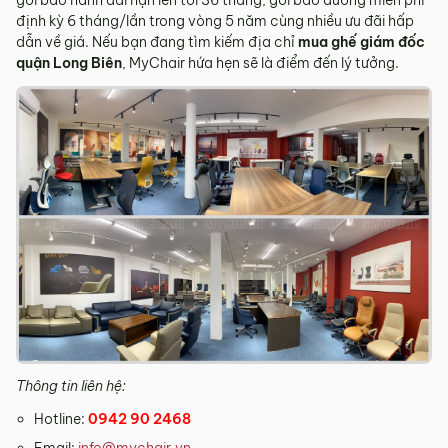
gói bảo hành dài hạn lên tới 36 tháng, gói bảo dưỡng miễn phí
định kỳ 6 tháng/lần trong vòng 5 năm cùng nhiều ưu đãi hấp
dẫn về giá. Nếu bạn đang tìm kiếm địa chỉ
mua ghế giám đốc
quận Long Biên
, MyChair hứa hẹn sẽ là điểm đến lý tưởng.
Thông tin liên hệ:
Hotline:
0942 90 2468
Email:
info@mychair.vn