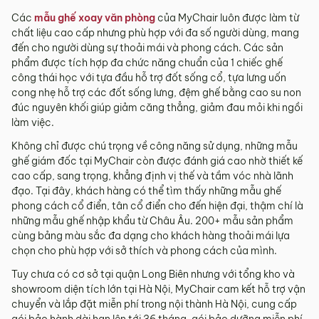
Các
mẫu ghế xoay văn phòng
của MyChair luôn được làm từ
chất liệu cao cấp nhưng phù hợp với đa số người dùng, mang
đến cho người dùng sự thoải mái và phong cách. Các sản
phẩm được tích hợp đa chức năng chuẩn của 1 chiếc ghế
công thái học với tựa đầu hỗ trợ đốt sống cổ, tựa lưng uốn
cong nhẹ hỗ trợ các đốt sống lưng, đệm ghế bằng cao su non
đúc nguyên khối giúp giảm căng thẳng, giảm đau mỏi khi ngồi
làm việc.
Không chỉ được chú trọng về công năng sử dụng, những mẫu
ghế giám đốc tại MyChair còn được đánh giá cao nhờ thiết kế
cao cấp, sang trọng, khẳng định vị thế và tầm vóc nhà lãnh
đạo. Tại đây, khách hàng có thể tìm thấy những mẫu ghế
phong cách cổ điển, tân cổ điển cho đến hiện đại, thậm chí là
những mẫu ghế nhập khẩu từ Châu Âu. 200+ mẫu sản phẩm
cùng bảng màu sắc đa dạng cho khách hàng thoải mái lựa
chọn cho phù hợp với sở thích và phong cách của mình.
Tuy chưa có cơ sở tại quận Long Biên nhưng với tổng kho và
showroom diện tích lớn tại Hà Nội, MyChair cam kết hỗ trợ vận
chuyển và lắp đặt miễn phí trong nội thành Hà Nội, cung cấp