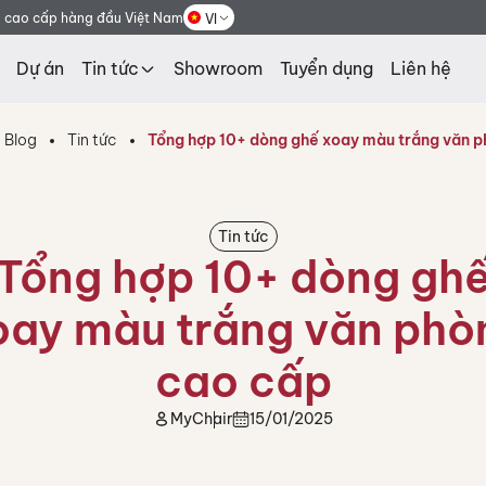
g cao cấp hàng đầu Việt Nam
VI
Dự án
Tin tức
Showroom
Tuyển dụng
Liên hệ
Blog
Tin tức
Tổng hợp 10+ dòng ghế xoay màu trắng văn 
Tin tức
Tổng hợp 10+ dòng gh
oay màu trắng văn phò
cao cấp
MyChair
15/01/2025