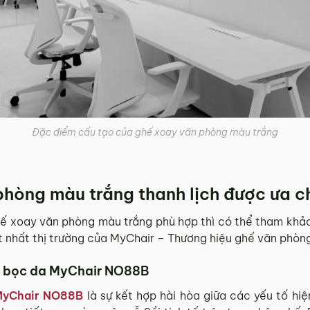
Đặc điểm cấu tạo của ghế xoay văn phòng màu trắng
hòng màu trắng thanh lịch được ưa c
ế xoay văn phòng màu trắng phù hợp thì có thể tham kh
 nhất thị trường của MyChair – Thương hiệu ghế văn phòng 
g bọc da MyChair NO88B
MyChair NO88B
là sự kết hợp hài hòa giữa các yếu tố hiệ