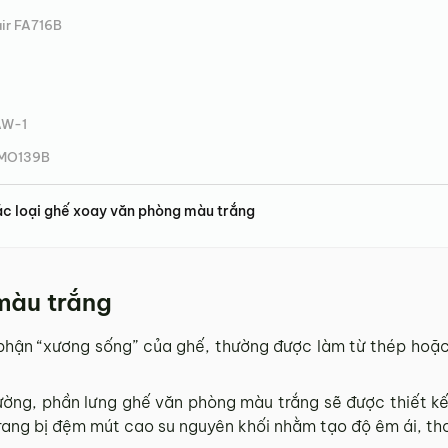
ir FA716B
AW-1
r MO139B
c loại ghế xoay văn phòng màu trắng
màu trắng
hận “xương sống” của ghế, thường được làm từ thép hoặc
ờng, phần lưng ghế văn phòng màu trắng sẽ được thiết kế
ang bị đệm mút cao su nguyên khối nhằm tạo độ êm ái, thoả