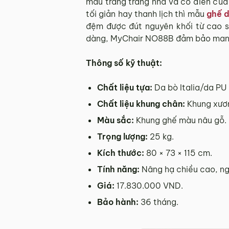
màu trắng trang nhã và cổ điển của 
tối giản hay thanh lịch thì mẫu
ghế 
đệm được đút nguyên khối từ cao s
dàng, MyChair NO88B đảm bảo mang 
Thông số kỹ thuật:
Chất liệu tựa:
Da bò Italia/da PU
Chất liệu khung chân:
Khung xươn
Màu sắc:
Khung ghế màu nâu gỗ.
Trọng lượng:
25 kg.
Kích thước:
80 × 73 × 115 cm.
Tính năng:
Nâng hạ chiều cao, ng
Giá:
17.830.000 VND.
Bảo hành:
36 tháng.