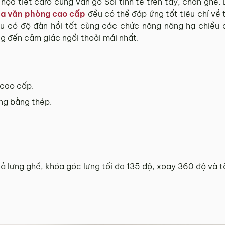
họa tiết caro cùng vân gỗ Sồi tinh tế trên tay, chân ghế.
da văn phòng cao cấp
đều có thể đáp ứng tốt tiêu chí về 
u có độ đàn hồi tốt cùng các chức năng nâng hạ chiều 
đến cảm giác ngồi thoải mái nhất.
 cao cấp.
g bằng thép.
ả lưng ghế, khóa góc lưng tối đa 135 độ, xoay 360 độ và t