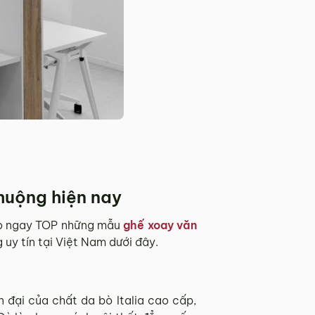
huộng hiện nay
ảo ngay TOP những mẫu
ghế xoay văn
uy tín tại Việt Nam dưới đây.
n đại của chất da bò Italia cao cấp,