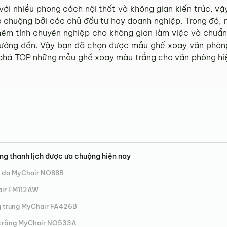
với nhiều phong cách nội thất và không gian kiến trúc, v
a chuộng bởi các chủ đầu tư hay doanh nghiệp. Trong đó,
thêm tính chuyên nghiệp cho không gian làm việc và chuẩn
ướng đến. Vậy bạn đã chọn được mẫu ghế xoay văn phòn
há TOP những mẫu ghế xoay màu trắng cho văn phòng hiện
g thanh lịch được ưa chuộng hiện nay
c da MyChair NO88B
air FM112AW
g trung MyChair FA426B
 trắng MyChair NO533A