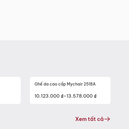
Ghế da cao cấp Mychair 2518A
Gh
10.123.000
₫
–
13.578.000
₫
Li
Khoảng
giá:
từ
Xem tất cả
10.123.000 ₫
đến