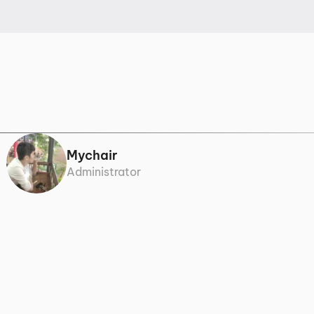
000 ₫
Mychair
Administrator