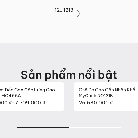
1
2
…
12
13
Sản phẩm nổi bật
ám Đốc Cao Cấp Lưng Cao
Ghế Da Cao Cấp Nhập Khẩu
r MO466A
MyChair NO131B
.000
₫
–
7.709.000
₫
26.630.000
₫
g
000 ₫