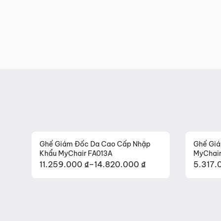
Ghế Giám Đốc Da Cao Cấp Nhập
Ghế Gi
Khẩu MyChair FA013A
MyChai
11.259.000
₫
–
14.820.000
₫
5.317
Khoảng
Khoản
giá:
giá:
từ
từ
11.259.000 ₫
5.317.
đến
đến