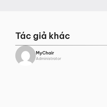
14.820.000 ₫
7.709.
Tác giả khác
MyChair
Administrator