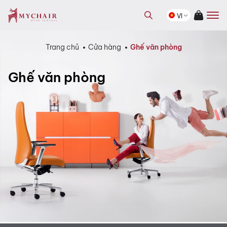
kiếm
Tìm
sản
VI
kiếm
phẩm
sản
phẩm
Trang chủ
Cửa hàng
Ghế văn phòng
Ghế văn phòng