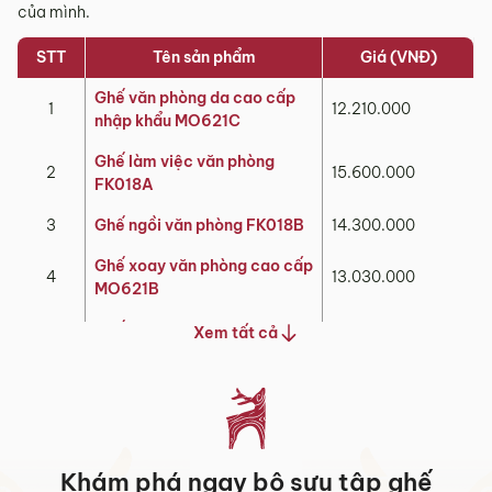
của mình.
STT
Tên sản phẩm
Giá (VNĐ)
Ghế
văn phòng da cao cấp
1
12.210.000
nhập khẩu MO621C
Ghế làm việc văn phòng
2
15.600.000
FK018A
3
Ghế ngồi văn phòng FK018B
14.300.000
Ghế xoay văn phòng cao cấp
4
13.030.000
MO621B
Ghế văn phòng cho chủ tịch
Xem tất cả
5
15.040.000
MyChair NO056A
Ghế giám đốc văn phòng
6
10.780.000
FA636B
Ghế ngồi làm việc văn phòng
7
12.650.000
Khám phá ngay bộ sưu tập ghế
MyChair FA636A