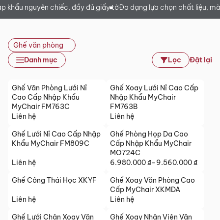
ập khẩu nguyên chiếc, đầy đủ giấy tờ
Đa dạng lựa chọn chất liệu, 
Ghế văn phòng
Danh mục
Lọc
Đặt lại
Ghế Văn Phòng Lưới Nỉ
Ghế Xoay Lưới Nỉ Cao Cấp
Cao Cấp Nhập Khẩu
Nhập Khẩu MyChair
MyChair FM763C
FM763B
Liên hệ
Liên hệ
Ghế Lưới Nỉ Cao Cấp Nhập
Ghế Phòng Họp Da Cao
Khẩu MyChair FM809C
Cấp Nhập Khẩu MyChair
MO724C
Liên hệ
6.980.000
₫
–
9.560.000
₫
Khoảng
giá:
Ghế Công Thái Học XKYF
Ghế Xoay Văn Phòng Cao
từ
Cấp MyChair XKMDA
6.980.000 ₫
Liên hệ
Liên hệ
đến
Ghế Lưới Chân Xoay Văn
Ghế Xoay Nhân Viên Văn
9.560.000 ₫