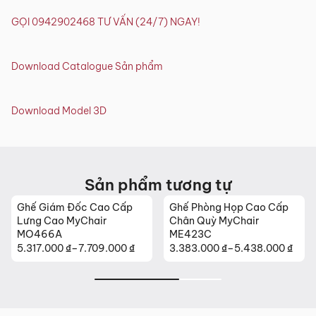
GỌI 0942902468 TƯ VẤN (24/7) NGAY!
Download Catalogue Sản phẩm
Download Model 3D
Sản phẩm tương tự
Ghế Giám Đốc Cao Cấp
Ghế Phòng Họp Cao Cấp
Lưng Cao MyChair
Chân Quỳ MyChair
MO466A
ME423C
5.317.000
₫
–
7.709.000
₫
3.383.000
₫
–
5.438.000
₫
Khoảng
Khoảng
giá:
giá:
từ
từ
5.317.000 ₫
3.383.000 ₫
đến
đến