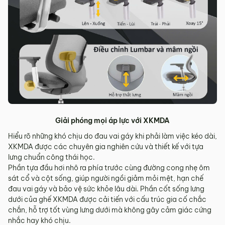
Giải phóng mọi áp lực với XKMDA
Hiểu rõ những khó chịu do đau vai gáy khi phải làm việc kéo dài,
XKMDA được các chuyên gia nghiên cứu và thiết kế với tựa
lưng chuẩn công thái học.
Phần tựa đầu hơi nhô ra phía trước cùng đường cong nhẹ ôm
sát cổ và cột sống, giúp người ngồi giảm mỏi mệt, hạn chế
đau vai gáy và bảo vệ sức khỏe lâu dài. Phần cốt sống lưng
dưới của ghế XKMDA được cải tiến với cấu trúc gia cố chắc
chắn, hỗ trợ tốt vùng lưng dưới mà không gây cảm giác cứng
nhắc hay khó chịu.