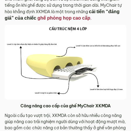
Sản phẩm mới đã quá thời gian 3 ngày kể từ ngày nhận
tiếng ồn khi ghế được sử dụng trong thời gian dài. MyChair tự
hàng.
hào khẳng định XKMDA là một trong những
cải tiến “đáng
Mọi thông tin cần hỗ trợ và giải đáp vui lòng liên hệ MyChair
giá” của chiếc
ghế phòng họp cao cấp
.
qua:
Hotline:
0942 902 468
(Call, Zalo)
Email:
info@mychair.vn
Công năng cao cấp của ghế MyChair XKMDA
Ngoài cấu tạo vượt trội, XKMDA còn sở hữu nhiều công năng
giúp nâng cao trải nghiệm người dùng với hoạt động mượt mà,
bao gồm các chức năng cơ bản thường thấy ở ghế văn phòng