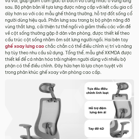
và vải, giúp giảm cảm giác bí bách và cứng nhắc ở vùng lưng
tỉnh/thành phố khác
sau. Bộ phận bản lề tựa lưng được nâng cấp với kết cấu gia cố
dày hơn so với các mẫu ghế thông thường, hỗ trợ đốt sống cổ
Các Tỉnh/ Thành khác ngoài khu vực Hà Nội, Đà Nẵng và
người dùng hiệu quả. Phần lưng sau trang bị bộ phận nâng đỡ
TP. Hồ Chí Minh phí vận chuyển sẽ được tính trên từng đơn
vùng thắt lưng, cải thiện tư thế ngồi và giảm thiểu các vấn đề
hàng theo từng khu vực.
về cột sống thường gặp ở dân văn phòng, được thiết kế theo
Phí giao hàng sẽ được MyChair thông báo và xác nhận với
cấu trúc cột sống nhằm ôm sát lưng người ngồi. Hai bên tay
khách hàng trước khi tiến hành thanh toán đơn hàng và
ghế xoay lưng cao
chắc chắn có thể điều chỉnh vị trí và nâng
giao hàng.
hạ tùy theo nhu cầu sử dụng. Tổng thể, mẫu ghế XKMDA được
thiết kế để cá nhân hóa trải nghiệm người dùng với nhiều bộ
Trong quá trình vận chuyển quý khách có bất kỳ thắc mắc,
phận có thể điều chỉnh. Đây hứa hẹn là lựa chọn tuyệt vời
phát sinh hoặc góp ý nào vui lòng liên hệ Hotline
0942 902
trong phân khúc ghế xoay văn phòng cao cấp.
468
để nhận được sự hỗ trợ nhanh nhất.
4. Chính sách Đổi trả, Hoàn tiền
Thời hạn:
Quý khách có thể đổi/trả sản phẩm trong vòng 3
ngày kể từ ngày nhận hàng.
4.1. Các trường hợp được đổi trả sản phẩm
Sản phẩm bị lỗi do nhà sản xuất.
Giao sai sản phẩm, sai mẫu mã so với đơn hàng.