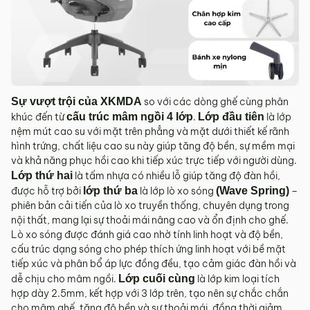
Sản phẩm hư hỏng trong quá trình vận chuyển (rách, xước,
vỡ…).
Sản phẩm còn nguyên tình trạng ban đầu, chưa qua sử
dụng, còn nguyên chứng từ mua hàng do MyChair cung
cấp có chữ ký của bên bán và bên mua.
* Trường hợp khách hàng đổi trả sản phẩm mà chúng tôi
Sự vượt trội của XKMDA
so với các dòng ghế cùng phân
không còn sản phẩm thay thế, khách hàng không chọn được
khúc đến từ
cấu trúc mâm ngồi 4 lớp
.
Lớp đầu tiên
là lớp
mẫu sản phẩm khác ưng ý thì Quý khách sẽ được hoàn tiền
nệm mút cao su với mặt trên phẳng và mặt dưới thiết kế rãnh
đúng với số tiền đã mua sản phẩm hoặc Quý khách tiến hành
hình trứng, chất liệu cao su này giúp tăng độ bền, sự mềm mại
đặt hàng sản xuất theo yêu cầu.
và khả năng phục hồi cao khi tiếp xúc trực tiếp với người dùng.
4.2. Các trường hợp không được đổi trả sản
Lớp thứ hai
là tấm nhựa có nhiều lỗ giúp tăng độ đàn hồi,
phẩm
được hỗ trợ bởi
lớp thứ ba
là lớp lò xo sóng
(Wave Spring)
–
phiên bản cải tiến của lò xo truyền thống, chuyên dụng trong
Sản phẩm đã qua sử dụng, sản phẩm có dấu hiệu chỉnh sửa
nội thất, mang lại sự thoải mái nâng cao và ổn định cho ghế.
hoặc tự ý sửa chữa mà không có sự đồng ý của nhà sản
Lò xo sóng được đánh giá cao nhờ tính linh hoạt và độ bền,
xuất.
cấu trúc dạng sóng cho phép thích ứng linh hoạt với bề mặt
tiếp xúc và phân bổ áp lực đồng đều, tạo cảm giác đàn hồi và
Sản phẩm sau khi đã được giao hàng, nhận hàng, Quý
dễ chịu cho mâm ngồi.
Lớp cuối cùng
là lớp kim loại tích
khách kiểm tra hàng không có bất kỳ lỗi sản phẩm nào và
hợp dày 2.5mm, kết hợp với 3 lớp trên, tạo nên sự chắc chắn
đã ký vào biên bản nghiệm thu.
cho mâm ghế, tăng độ bền và sự thoải mái, đồng thời giảm