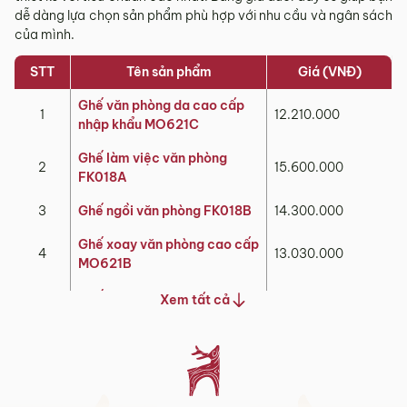
dễ dàng lựa chọn sản phẩm phù hợp với nhu cầu và ngân sách
của mình.
STT
Tên sản phẩm
Giá (VNĐ)
Ghế
văn phòng da cao cấp
1
12.210.000
nhập khẩu MO621C
Ghế làm việc văn phòng
2
15.600.000
FK018A
3
Ghế ngồi văn phòng FK018B
14.300.000
Ghế xoay văn phòng cao cấp
4
13.030.000
MO621B
Ghế văn phòng cho chủ tịch
Xem tất cả
5
15.040.000
MyChair NO056A
Ghế giám đốc văn phòng
6
10.780.000
FA636B
Ghế ngồi làm việc văn phòng