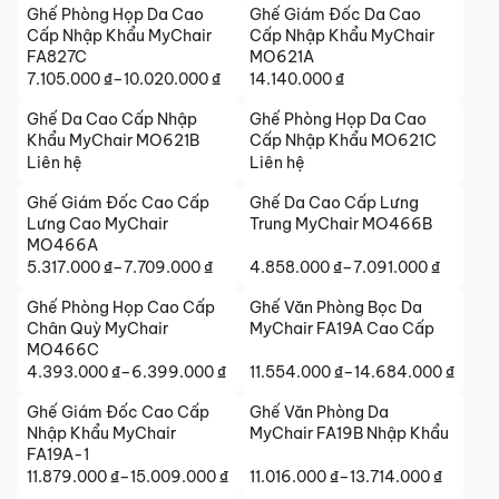
giá:
giá:
Ghế Phòng Họp Da Cao
Ghế Giám Đốc Da Cao
từ
từ
Cấp Nhập Khẩu MyChair
Cấp Nhập Khẩu MyChair
8.391.000 ₫
8.030.000 ₫
FA827C
MO621A
đến
7.105.000
₫
–
10.020.000
₫
đến
14.140.000
₫
Khoảng
11.637.000 ₫
10.520.000 ₫
giá:
Ghế Da Cao Cấp Nhập
Ghế Phòng Họp Da Cao
từ
Khẩu MyChair MO621B
Cấp Nhập Khẩu MO621C
7.105.000 ₫
Liên hệ
Liên hệ
đến
Ghế Giám Đốc Cao Cấp
Ghế Da Cao Cấp Lưng
10.020.000 ₫
Lưng Cao MyChair
Trung MyChair MO466B
MO466A
5.317.000
₫
–
7.709.000
₫
4.858.000
₫
–
7.091.000
₫
Khoảng
Khoảng
giá:
giá:
Ghế Phòng Họp Cao Cấp
Ghế Văn Phòng Bọc Da
từ
từ
Chân Quỳ MyChair
MyChair FA19A Cao Cấp
5.317.000 ₫
4.858.000 ₫
MO466C
đến
4.393.000
₫
–
6.399.000
₫
đến
11.554.000
₫
–
14.684.000
₫
Khoảng
Khoảng
7.709.000 ₫
7.091.000 ₫
giá:
giá:
Ghế Giám Đốc Cao Cấp
Ghế Văn Phòng Da
từ
từ
Nhập Khẩu MyChair
MyChair FA19B Nhập Khẩu
4.393.000 ₫
11.554.000 ₫
FA19A-1
đến
11.879.000
₫
–
15.009.000
₫
đến
11.016.000
₫
–
13.714.000
₫
Khoảng
Khoảng