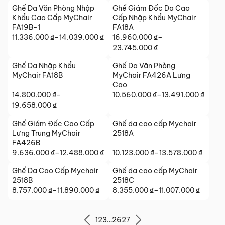
6.399.000 ₫
14.684.000 ₫
giá:
giá:
Ghế Da Văn Phòng Nhập
Ghế Giám Đốc Da Cao
từ
từ
Khẩu Cao Cấp MyChair
Cấp Nhập Khẩu MyChair
11.879.000 ₫
11.016.000 ₫
FA19B-1
FA18A
đến
11.336.000
₫
–
14.039.000
₫
đến
16.960.000
₫
–
Khoảng
Khoảng
15.009.000 ₫
13.714.000 ₫
23.745.000
₫
giá:
giá:
từ
Ghế Da Nhập Khẩu
Ghế Da Văn Phòng
từ
11.336.000 ₫
MyChair FA18B
MyChair FA426A Lưng
16.960.000 ₫
đến
Cao
đến
14.039.000 ₫
14.800.000
₫
–
10.560.000
₫
–
13.491.000
₫
Khoảng
23.745.000 ₫
Khoảng
19.658.000
₫
giá:
giá:
từ
Ghế Giám Đốc Cao Cấp
Ghế da cao cấp Mychair
từ
10.560.000 ₫
Lưng Trung MyChair
2518A
14.800.000 ₫
đến
FA426B
đến
9.636.000
₫
–
12.488.000
₫
13.491.000 ₫
10.123.000
₫
–
13.578.000
₫
Khoảng
Khoảng
19.658.000 ₫
giá:
giá:
Ghế Da Cao Cấp Mychair
Ghế da cao cấp MyChair
từ
từ
2518B
2518C
9.636.000 ₫
10.123.000 ₫
8.757.000
₫
–
11.890.000
₫
8.355.000
₫
–
11.007.000
₫
Khoảng
Khoảng
đến
đến
giá:
giá:
12.488.000 ₫
13.578.000 ₫
từ
từ
1
2
3
…
26
27