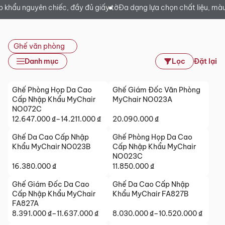
p khẩu nguyên chiếc, đầy đủ giấy tờ
Đa dạng lựa chọn chất liệu, m
Ghế văn phòng
Danh mục
Lọc
Đặt lại
Ghế Phòng Họp Da Cao
Ghế Giám Đốc Văn Phòng
Cấp Nhập Khẩu MyChair
MyChair NO023A
NO072C
12.647.000
₫
–
14.211.000
₫
20.090.000
₫
Khoảng
giá:
Ghế Da Cao Cấp Nhập
Ghế Phòng Họp Da Cao
từ
Khẩu MyChair NO023B
Cấp Nhập Khẩu MyChair
12.647.000 ₫
NO023C
đến
16.380.000
₫
11.850.000
₫
14.211.000 ₫
Ghế Giám Đốc Da Cao
Ghế Da Cao Cấp Nhập
Cấp Nhập Khẩu MyChair
Khẩu MyChair FA827B
FA827A
8.391.000
₫
–
11.637.000
₫
8.030.000
₫
–
10.520.000
₫
Khoảng
Khoảng