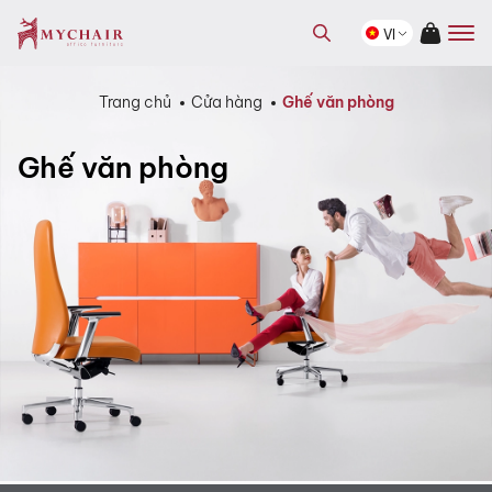
kiếm
Tìm
sản
VI
kiếm
phẩm
sản
phẩm
Trang chủ
Cửa hàng
Ghế văn phòng
Ghế văn phòng