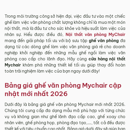
8.757.000 ₫
8.355.000 ₫
đến
đến
11.890.000 ₫
11.007.000 ₫
Trong môi trường công sở hiện đại, việc đầu tư vào một chiếc
ghế làm việc văn phòng chất lượng không chỉ là mua một món
nội thất, mà là đầu tư cho sức khỏe và hiệu suất làm việc của
nhân sự. Hiểu được điều đó,
Nội thất văn phòng MyChair
mang đến giải pháp tối ưu với bộ sưu tập
ghế văn phòng
đa
dạng từ các dòng ghế làm việc văn phòng giá rẻ cho doanh
nghiệp khởi nghiệp đến những mẫu ghế ngồi làm việc văn
phòng cao cấp cho lãnh đạo. Hãy cùng
cửa hàng nội thất
Mychair
khám phá những thiết kế tối ưu giúp thay đổi hoàn
toàn trải nghiệm làm việc của bạn ngay dưới đây!
Bảng giá ghế văn phòng Mychair cập
nhật mới nhất 2026
Dưới đây là bảng giá ghế văn phòng Mychair mới nhất 2026.
Chúng tôi cung cấp đa dạng mẫu mã phù hợp với từng chức
vụ và không gian như ghế lãnh đạo cấp cao, ghế xoay cho
nhân viên, ghế phòng họp, phòng đạo tạo,…., tất cả đều được
thiết kế với tiêu chuẩn cao nhất. Bảng giá dưới đây sẽ giúp bạn