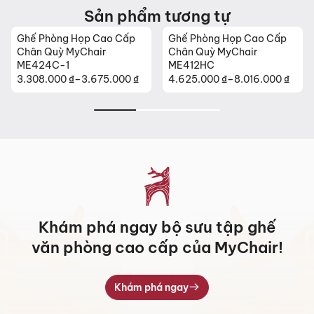
Sản phẩm tương tự
Ghế Phòng Họp Cao Cấp
Ghế Phòng Họp Cao Cấp
Chân Quỳ MyChair
Chân Quỳ MyChair
ME424C-1
ME412HC
3.308.000
₫
–
3.675.000
₫
4.625.000
₫
–
8.016.000
₫
Khoảng
Khoảng
giá:
giá:
từ
từ
3.308.000 ₫
4.625.000 ₫
đến
đến
3.675.000 ₫
8.016.000 ₫
Khám phá ngay bộ sưu tập ghế
văn phòng cao cấp của MyChair!
Khám phá ngay