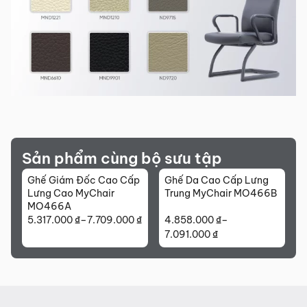
Sản phẩm cùng bộ sưu tập
Ghế Giám Đốc Cao Cấp
Ghế Da Cao Cấp Lưng
Lưng Cao MyChair
Trung MyChair MO466B
MO466A
5.317.000
₫
–
7.709.000
₫
4.858.000
₫
–
Khoảng
Khoảng
7.091.000
₫
giá:
giá:
từ
từ
5.317.000 ₫
4.858.000 ₫
đến
đến
7.709.000 ₫
7.091.000 ₫