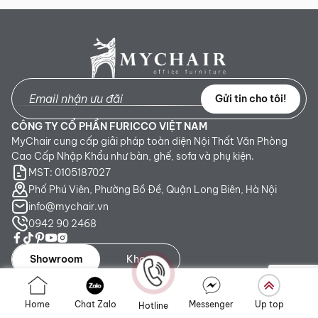
Gửi tin cho tôi!
CÔNG TY CỔ PHẦN FURICCO VIỆT NAM
MyChair cung cấp giải pháp toàn diện Nội Thất Văn Phòng
Cao Cấp Nhập Khẩu như bàn, ghế, sofa và phụ kiện.
MST: 0105187027
Phố Phú Viên, Phường Bồ Đề, Quận Long Biên, Hà Nội
info@mychair.vn
0942 90 2468
Showroom
Kho
Showroom TP. HCM:
Số 345 - 347 Trần Phú, phường An
Home
Chat Zalo
Messenger
Up top
Hotline
Đông, TP.HCM