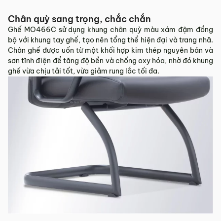
Sản phẩm mới đã quá thời gian 3 ngày kể từ ngày nhận
hàng.
Chân quỳ sang trọng, chắc chắn
Mọi thông tin cần hỗ trợ và giải đáp vui lòng liên hệ MyChair
Ghế MO466C sử dụng khung chân quỳ màu xám đậm đồng
qua:
bộ với khung tay ghế, tạo nên tổng thể hiện đại và trang nhã.
Chân ghế được uốn từ một khối hợp kim thép nguyên bản và
Hotline:
0942 902 468
(Call, Zalo)
sơn tĩnh điện để tăng độ bền và chống oxy hóa, nhờ đó khung
Email:
info@mychair.vn
ghế vừa chịu tải tốt, vừa giảm rung lắc tối đa.