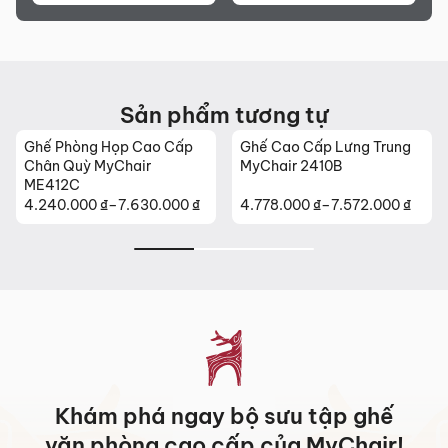
Sản phẩm mới đã quá thời gian 3 ngày kể từ ngày nhận
hàng.
Mọi thông tin cần hỗ trợ và giải đáp vui lòng liên hệ MyChair
qua:
Sản phẩm tương tự
Hotline:
0942 902 468
(Call, Zalo)
Email:
info@mychair.vn
Ghế Phòng Họp Cao Cấp
Ghế Cao Cấp Lưng Trung
Chân Quỳ MyChair
MyChair 2410B
ME412C
4.240.000
₫
–
7.630.000
₫
4.778.000
₫
–
7.572.000
₫
Khoảng
Khoảng
giá:
giá:
từ
từ
4.240.000 ₫
4.778.000 ₫
đến
đến
7.630.000 ₫
7.572.000 ₫
Khám phá ngay bộ sưu tập ghế
văn phòng cao cấp của MyChair!