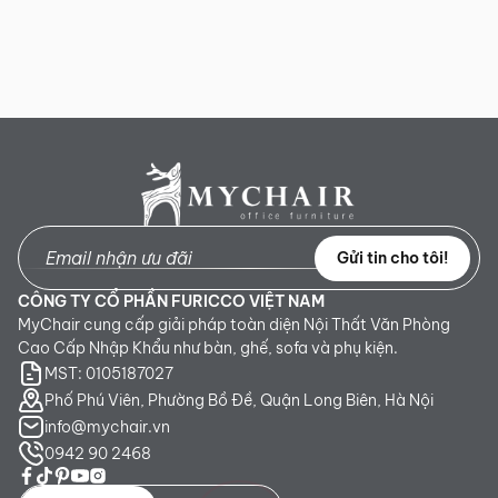
Gửi tin cho tôi!
CÔNG TY CỔ PHẦN FURICCO VIỆT NAM
MyChair cung cấp giải pháp toàn diện Nội Thất Văn Phòng
Cao Cấp Nhập Khẩu như bàn, ghế, sofa và phụ kiện.
MST: 0105187027
Phố Phú Viên, Phường Bồ Đề, Quận Long Biên, Hà Nội
info@mychair.vn
0942 90 2468