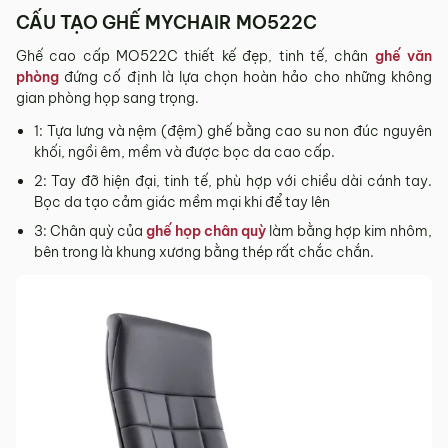
tỉnh/thành phố khác
CẤU TẠO GHẾ MYCHAIR MO522C
Các Tỉnh/ Thành khác ngoài khu vực Hà Nội, Đà Nẵng và
Ghế cao cấp MO522C thiết kế đẹp, tinh tế, chân
ghế văn
TP. Hồ Chí Minh phí vận chuyển sẽ được tính trên từng đơn
phòng
đứng cố định là lựa chọn hoàn hảo cho những không
hàng theo từng khu vực.
gian phòng họp sang trọng.
Phí giao hàng sẽ được MyChair thông báo và xác nhận với
1: Tựa lưng và nệm (đệm) ghế bằng cao su non đúc nguyên
khách hàng trước khi tiến hành thanh toán đơn hàng và
khối, ngồi êm, mềm và được bọc da cao cấp.
giao hàng.
2: Tay đỡ hiện đại, tinh tế, phù hợp với chiều dài cánh tay.
Trong quá trình vận chuyển quý khách có bất kỳ thắc mắc,
Bọc da tạo cảm giác mềm mại khi để tay lên
phát sinh hoặc góp ý nào vui lòng liên hệ Hotline
0942 902
3: Chân quỳ của
ghế họp chân quỳ
làm bằng hợp kim nhôm,
468
để nhận được sự hỗ trợ nhanh nhất.
bên trong là khung xương bằng thép rất chắc chắn.
4. Chính sách Đổi trả, Hoàn tiền
Thời hạn:
Quý khách có thể đổi/trả sản phẩm trong vòng 3
ngày kể từ ngày nhận hàng.
4.1. Các trường hợp được đổi trả sản phẩm
Sản phẩm bị lỗi do nhà sản xuất.
Giao sai sản phẩm, sai mẫu mã so với đơn hàng.