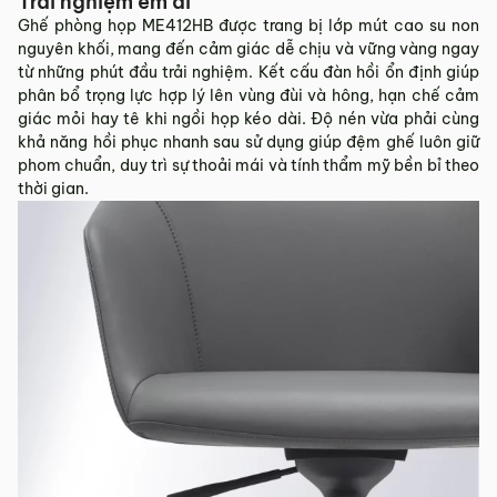
Trải nghiệm êm ái
Sản phẩm mới đã quá thời gian 3 ngày kể từ ngày nhận
Ghế phòng họp ME412HB được trang bị lớp mút cao su non
hàng.
nguyên khối, mang đến cảm giác dễ chịu và vững vàng ngay
Mọi thông tin cần hỗ trợ và giải đáp vui lòng liên hệ MyChair
từ những phút đầu trải nghiệm. Kết cấu đàn hồi ổn định giúp
qua:
phân bổ trọng lực hợp lý lên vùng đùi và hông, hạn chế cảm
giác mỏi hay tê khi ngồi họp kéo dài. Độ nén vừa phải cùng
Hotline:
0942 902 468
(Call, Zalo)
khả năng hồi phục nhanh sau sử dụng giúp đệm ghế luôn giữ
Email:
info@mychair.vn
phom chuẩn, duy trì sự thoải mái và tính thẩm mỹ bền bỉ theo
thời gian.