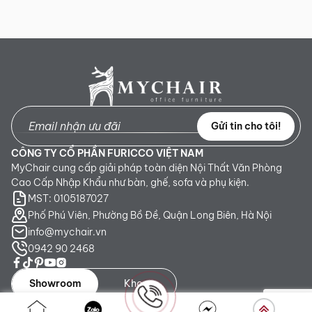
Gửi tin cho tôi!
CÔNG TY CỔ PHẦN FURICCO VIỆT NAM
MyChair cung cấp giải pháp toàn diện Nội Thất Văn Phòng
Cao Cấp Nhập Khẩu như bàn, ghế, sofa và phụ kiện.
MST: 0105187027
Phố Phú Viên, Phường Bồ Đề, Quận Long Biên, Hà Nội
info@mychair.vn
0942 90 2468
Showroom
Kho