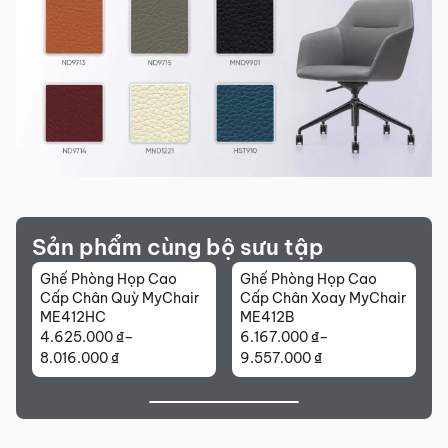
Sản phẩm cùng bộ sưu tập
Ghế Phòng Họp Cao
Ghế Phòng Họp Cao
Cấp Chân Quỳ MyChair
Cấp Chân Xoay MyChair
ME412HC
ME412B
4.625.000
₫
–
6.167.000
₫
–
Khoảng
Khoảng
8.016.000
₫
9.557.000
₫
giá:
giá:
từ
từ
4.625.000 ₫
6.167.000 ₫
đến
đến