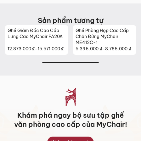
8.016.000 ₫
9.557.000 ₫
Sản phẩm tương tự
Ghế Giám Đốc Cao Cấp
Ghế Phòng Họp Cao Cấp
Lưng Cao MyChair FA20A
Chân Đứng MyChair
ME412C-1
12.873.000
₫
–
15.571.000
₫
5.396.000
₫
–
8.786.000
₫
Khoảng
Khoảng
giá:
giá:
từ
từ
12.873.000 ₫
5.396.000 ₫
đến
đến
15.571.000 ₫
8.786.000 ₫
Khám phá ngay bộ sưu tập ghế
văn phòng cao cấp của MyChair!