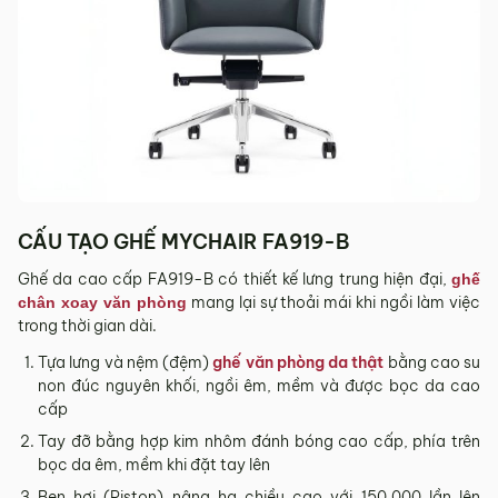
Sản phẩm hư hỏng trong quá trình vận chuyển (rách, xước,
vỡ…).
Sản phẩm còn nguyên tình trạng ban đầu, chưa qua sử
dụng, còn nguyên chứng từ mua hàng do MyChair cung
cấp có chữ ký của bên bán và bên mua.
* Trường hợp khách hàng đổi trả sản phẩm mà chúng tôi
không còn sản phẩm thay thế, khách hàng không chọn được
mẫu sản phẩm khác ưng ý thì Quý khách sẽ được hoàn tiền
đúng với số tiền đã mua sản phẩm hoặc Quý khách tiến hành
CẤU TẠO GHẾ MYCHAIR
FA919-B
đặt hàng sản xuất theo yêu cầu.
Ghế da cao cấp FA919-B có thiết kế lưng trung hiện đại,
4.2. Các trường hợp không được đổi trả sản
ghế
mang lại sự thoải mái khi ngồi làm việc
chân xoay văn phòng
phẩm
trong thời gian dài.
Sản phẩm đã qua sử dụng, sản phẩm có dấu hiệu chỉnh sửa
Tựa lưng và nệm (đệm)
ghế văn phòng da thật
bằng cao su
hoặc tự ý sửa chữa mà không có sự đồng ý của nhà sản
non đúc nguyên khối, ngồi êm, mềm và được bọc da cao
xuất.
cấp
Sản phẩm sau khi đã được giao hàng, nhận hàng, Quý
Tay đỡ bằng hợp kim nhôm đánh bóng cao cấp, phía trên
khách kiểm tra hàng không có bất kỳ lỗi sản phẩm nào và
bọc da êm, mềm khi đặt tay lên
đã ký vào biên bản nghiệm thu.
Ben hơi (Piston) nâng hạ chiều cao với 150.000 lần lên