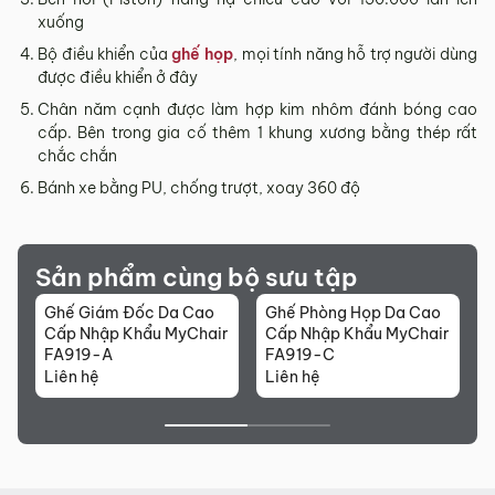
Sản phẩm mới đã quá thời gian 3 ngày kể từ ngày nhận
xuống
hàng.
Bộ điều khiển của
ghế họp
, mọi tính năng hỗ trợ người dùng
Mọi thông tin cần hỗ trợ và giải đáp vui lòng liên hệ MyChair
được điều khiển ở đây
qua:
Chân năm cạnh được làm hợp kim nhôm đánh bóng cao
Hotline:
0942 902 468
(Call, Zalo)
cấp. Bên trong gia cố thêm 1 khung xương bằng thép rất
chắc chắn
Email:
info@mychair.vn
Bánh xe bằng PU, chống trượt, xoay 360 độ
Sản phẩm cùng bộ sưu tập
Ghế Giám Đốc Da Cao
Ghế Phòng Họp Da Cao
G
Cấp Nhập Khẩu MyChair
Cấp Nhập Khẩu MyChair
C
FA919-A
FA919-C
Liên hệ
Liên hệ
L