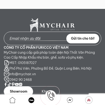
Gửi tin cho tôi!
CÔNG TY CỔ PHẦN FURICCO VIỆT NAM
MyChair cung cấp giải pháp toàn diện Nội Thất Văn Phòng
Cao Cấp Nhập Khẩu như bàn, ghế, sofa và phụ kiện.
MST: 0105187027
Phố Phú Viên, Phường Bồ Đề, Quận Long Biên, Hà Nội
info@mychair.vn
0942 90 2468
Showroom
Kho
Showroom TP. HCM:
Số 345 - 347 Trần Phú, phường An