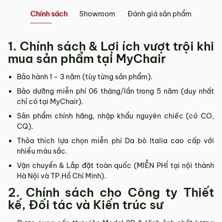
Chính sách
Showroom
Đánh giá sản phẩm
Showroom tại Đà Nẵng
– Địa chỉ:
Số 223 Lê Đình Lý, Phường Hòa Cường, Thành phố
1. Chính sách & Lợi ích vượt trội khi
Đà Nẵng
mua sản phẩm tại MyChair
– Hotline:
0942 90 2468
– Email:
info@mychair.vn
Bảo hành 1 – 3 năm (tùy từng sản phẩm).
–
Showroom mở cửa từ 8h00 – 18h30 (các ngày từ Thứ 2 đến
Bảo dưỡng miễn phí 06 tháng/lần trong 5 năm (duy nhất
Chủ Nhật)
chỉ có tại MyChair).
Xem bản đồ
Sản phẩm chính hãng, nhập khẩu nguyên chiếc (có CO,
CQ).
Thỏa thích lựa chọn miễn phí Da bò Italia cao cấp với
nhiều màu sắc.
Vận chuyển & Lắp đặt toàn quốc (MIỄN PHÍ tại nội thành
Hà Nội và TP.Hồ Chí Minh).
2. Chính sách cho Công ty Thiết
kế, Đối tác và Kiến trúc sư