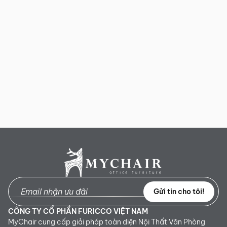
Gửi tin cho tôi!
CÔNG TY CỔ PHẦN FURICCO VIỆT NAM
MyChair cung cấp giải pháp toàn diện Nội Thất Văn Phòng