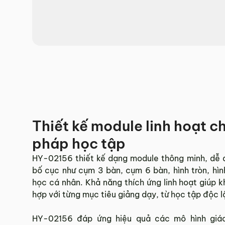
Hotline:
0942 902 468
(Call, Zalo)
Email:
info@mychair.vn
Thiết kế module linh hoạt 
pháp học tập
HY-02156 thiết kế dạng module thông minh, dễ d
bố cục như cụm 3 bàn, cụm 6 bàn, hình tròn, hìn
học cá nhân. Khả năng thích ứng linh hoạt giúp k
hợp với từng mục tiêu giảng dạy, từ học tập độc
HY-02156 đáp ứng hiệu quả các mô hình giáo