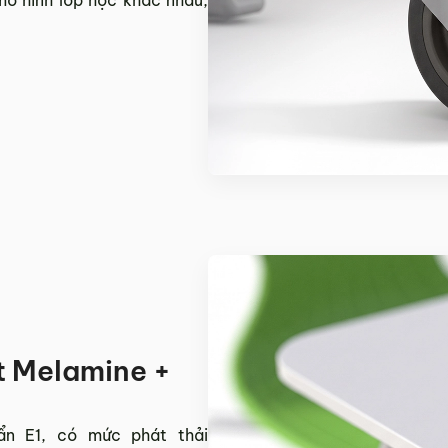
t Melamine +
n E1, có mức phát thải