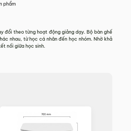
ản phẩm
 Tết.
hay đổi theo từng hoạt động giảng dạy. Bộ bàn ghế
 khác nhau, từ học cá nhân đến học nhóm. Nhờ khả
hí Minh.
t nối giữa học sinh.
sẽ báo phí giao hàng cụ thể.
 đơn hàng theo từng khu vực.
và giao hàng.
902 468
để nhận được sự hỗ trợ nhanh nhất.