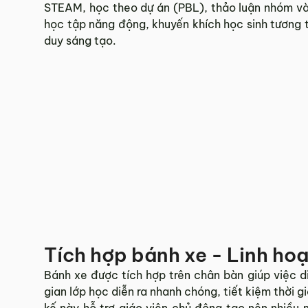
STEAM, học theo dự án (PBL), thảo luận nhóm và
học tập năng động, khuyến khích học sinh tương t
duy sáng tạo.
Tích hợp bánh xe - Linh hoạ
Bánh xe được tích hợp trên chân bàn giúp việc di
gian lớp học diễn ra nhanh chóng, tiết kiệm thời gi
kế này hỗ trợ giáo viên chủ động tạo nên nhiều 