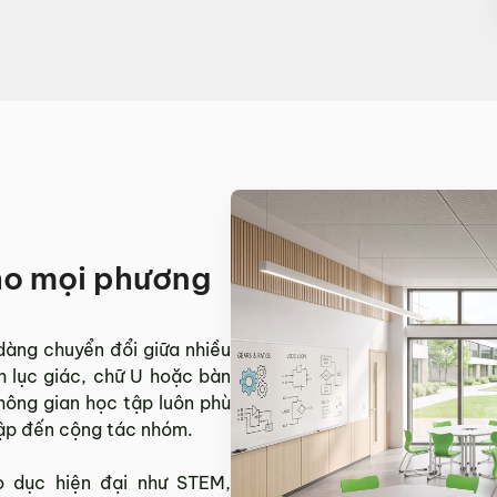
cho mọi phương
àng chuyển đổi giữa nhiều
h lục giác, chữ U hoặc bàn
hông gian học tập luôn phù
 lập đến cộng tác nhóm.
 dục hiện đại như STEM,