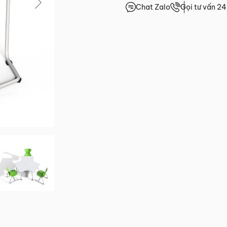
Chat Zalo
Gọi tư vấn 2
0.0/5
(0 lượt đánh giá)
 trước 15h
giá
4h
4h
4h
.HCM
2 đến Chủ Nhật)