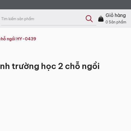
Tìm
kiếm
Giỏ hàng
sản
tích trên 1000m² với hơn 200 mẫu bàn, ghế, sofa và phụ
phẩm
0
Sản phẩm
hất chỉ có tại các sản phẩm của MyChair.
 chỗ ngồi HY-0439
nh trường học 2 chỗ ngồi