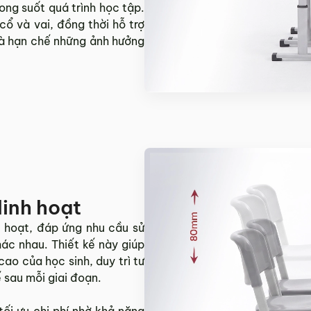
rong suốt quá trình học tập.
cổ và vai, đồng thời hỗ trợ
g và hạn chế những ảnh hưởng
linh hoạt
h hoạt, đáp ứng nhu cầu sử
hác nhau. Thiết kế này giúp
cao của học sinh, duy trì tư
 sau mỗi giai đoạn.
 tối ưu chi phí nhờ khả năng