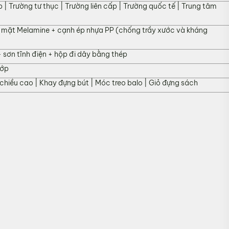
 | Trường tư thục | Trường liên cấp | Trường quốc tế | Trung tâm
 mặt Melamine + cạnh ép nhựa PP (chống trầy xước và kháng
 sơn tĩnh điện + hộp đi dây bằng thép
h phố Đà Nẵng
lớp
xước, vỡ…).
chiều cao | Khay đựng bút | Móc treo balo | Giỏ đựng sách
ử dụng, còn nguyên chứng từ mua hàng do MyChair cung c
2 đến Chủ Nhật)
i không còn sản phẩm thay thế, khách hàng không chọn đư
iến hành đặt hàng sản xuất theo yêu cầu.
phẩm
h sửa hoặc tự ý sửa chữa mà không có sự đồng ý của nhà s
khách kiểm tra hàng không có bất kỳ lỗi sản phẩm nào và 
n hàng.
hair qua: