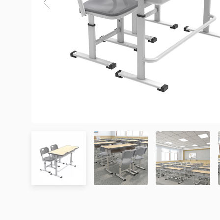
3. Chính sách Giao hàng và Lắp đặt
3.1. Thời gian giao hàng
Khu vực áp dụng
Đơn hàng được xác nhận
Chưa có đánh giá nào. hãy là người đầu tiên để lại đánh 
Hà Nội
Trong ngày hoặc trong 2
Đà Nẵng
Trong ngày hoặc trong 2
TP. Hồ Chí Minh
Trong ngày hoặc trong 2
Showroom tại TP. Hồ Chí minh
– Địa chỉ:
Số 345 – 347 Trần Phú, phường An Đông, TP
Tỉnh/Thành phố
Từ 3 – 5 ngày
– Hotline:
0942 90 2468
khác*
– Email:
info@mychair.vn
–
Showroom mở cửa từ 8h00 – 18h30 (các ngày từ Thứ 
*Lưu ý:
Xem bản đồ