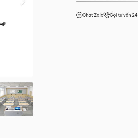
Chat Zalo
Gọi tư vấn 2
0.0/5
(0 lượt đánh giá)
 trước 15h
giá
4h
4h
4h
.HCM
2 đến Chủ Nhật)