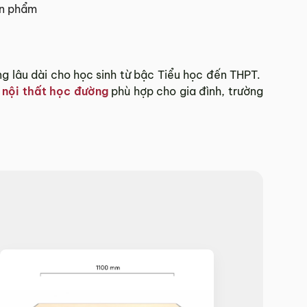
ản phẩm
 Tết.
g lâu dài cho học sinh từ bậc Tiểu học đến THPT.
p
nội thất học đường
phù hợp cho gia đình, trường
hí Minh.
sẽ báo phí giao hàng cụ thể.
 đơn hàng theo từng khu vực.
và giao hàng.
902 468
để nhận được sự hỗ trợ nhanh nhất.