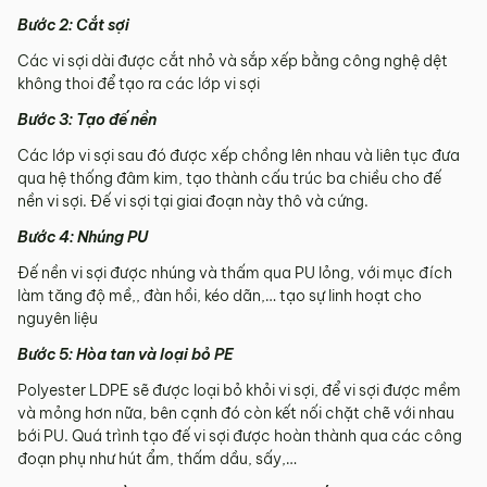
Bước 2: Cắt sợi
Các vi sợi dài được cắt nhỏ và sắp xếp bằng công nghệ dệt
không thoi để tạo ra các lớp vi sợi
Bước 3: Tạo đế nền
Các lớp vi sợi sau đó được xếp chồng lên nhau và liên tục đưa
qua hệ thống đâm kim, tạo thành cấu trúc ba chiều cho đế
nền vi sợi. Đế vi sợi tại giai đoạn này thô và cứng.
Bước 4: Nhúng PU
Đế nền vi sợi được nhúng và thấm qua PU lỏng, với mục đích
làm tăng độ mề,, đàn hồi, kéo dãn,… tạo sự linh hoạt cho
nguyên liệu
Bước 5: Hòa tan và loại bỏ PE
Polyester LDPE sẽ được loại bỏ khỏi vi sợi, để vi sợi được mềm
và mỏng hơn nữa, bên cạnh đó còn kết nối chặt chẽ với nhau
bới PU. Quá trình tạo đế vi sợi được hoàn thành qua các công
đoạn phụ như hút ẩm, thấm dầu, sấy,…