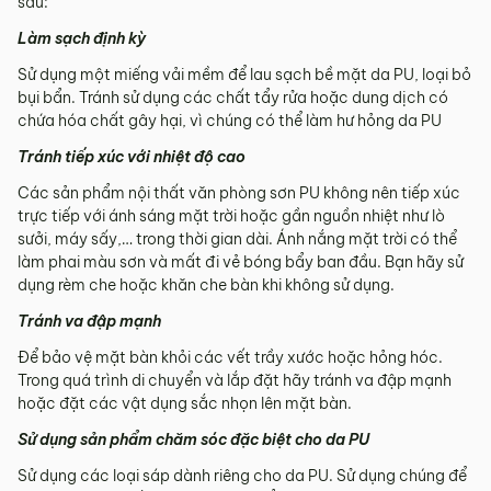
sau:
Làm sạch định kỳ
Sử dụng một miếng vải mềm để lau sạch bề mặt da PU, loại bỏ
bụi bẩn. Tránh sử dụng các chất tẩy rửa hoặc dung dịch có
chứa hóa chất gây hại, vì chúng có thể làm hư hỏng da PU
Tránh tiếp xúc với nhiệt độ cao
Các sản phẩm nội thất văn phòng sơn PU không nên tiếp xúc
trực tiếp với ánh sáng mặt trời hoặc gần nguồn nhiệt như lò
sưởi, máy sấy,… trong thời gian dài. Ánh nắng mặt trời có thể
làm phai màu sơn và mất đi vẻ bóng bẩy ban đầu. Bạn hãy sử
dụng rèm che hoặc khăn che bàn khi không sử dụng.
Tránh va đập mạnh
Để bảo vệ mặt bàn khỏi các vết trầy xước hoặc hỏng hóc.
Trong quá trình di chuyển và lắp đặt hãy tránh va đập mạnh
hoặc đặt các vật dụng sắc nhọn lên mặt bàn.
Sử dụng sản phẩm chăm sóc đặc biệt cho da PU
Sử dụng các loại sáp dành riêng cho da PU. Sử dụng chúng để