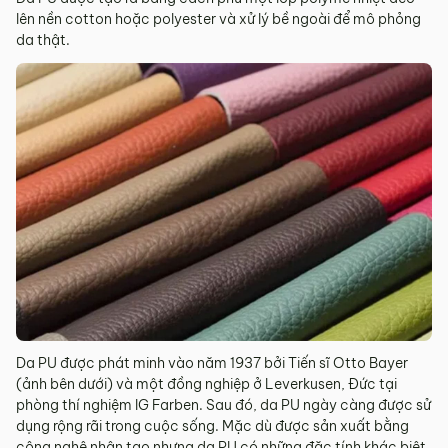
lên nền cotton hoặc polyester và xử lý bề ngoài để mô phỏng
da thật.
Da PU được phát minh vào năm 1937 bởi Tiến sĩ Otto Bayer
(ảnh bên dưới) và một đồng nghiệp ở Leverkusen, Đức tại
phòng thí nghiệm IG Farben. Sau đó, da PU ngày càng được sử
dụng rộng rãi trong cuộc sống. Mặc dù được sản xuất bằng
công nghệ nhân tạo nhưng da PU có những đặc tính khác biệt