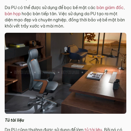
Da PU có thể được sử dụng để bọc bề mặt các
bàn giám đốc
,
bàn họp
hoặc bàn tiếp tân. Việc sử dụng da PU tạo ra một
diện mạo đẹp và chuyên nghiệp, đồng thời bảo vệ bề mặt bàn
khỏi vết trầy xước và mài mòn.
Tủ tài liệu
Da PU cũng thường được sử dụng để làm
tủ tài liệu
. Bởi nó có