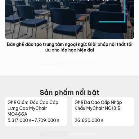
Bàn ghế đào tạo trung tâm ngoại ngữ: Giải pháp nội thất tối
ưu cho lớp học hiện đại
Sản phẩm nổi bật
Ghế Giám Đốc Cao Cấp
Ghế Da Cao Cấp Nhập
Lưng Cao MyChair
Khẩu MyChair NO131B
MO466A
5.317.000
₫
–
7.709.000
₫
26.630.000
₫
Khoảng
giá:
từ