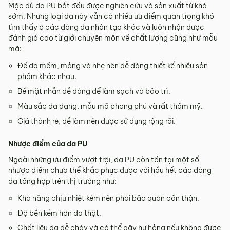
Mặc dù da PU bắt đầu được nghiên cứu và sản xuất từ ​​khá
sớm. Nhưng loại da này vẫn có nhiều ưu điểm quan trọng khó
tìm thấy ở các dòng da nhân tạo khác và luôn nhận được
đánh giá cao từ giới chuyên môn về chất lượng cũng như mẫu
mã:
Đế da mềm, mỏng và nhẹ nên dễ dàng thiết kế nhiều sản
phẩm khác nhau.
Bề mặt nhẵn dễ dàng để làm sạch và bảo trì.
Màu sắc đa dạng, mẫu mã phong phú và rất thẩm mỹ.
Giá thành rẻ, dễ làm nên được sử dụng rộng rãi.
Nhược điểm của da PU
Ngoài những ưu điểm vượt trội, da PU còn tồn tại một số
nhược điểm chưa thể khắc phục được với hầu hết các dòng
da tổng hợp trên thị trường như:
Khả năng chịu nhiệt kém nên phải bảo quản cẩn thận.
Độ bền kém hơn da thật.
Chất liệu da dễ cháy và có thể gây hư hỏng nếu không được