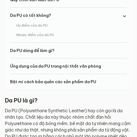
Da PU có tốt không?
Ưu điểm của da PU
Nhược điểm của da PU
Da PU dùng để làm gì?
Ứng dụng của da PU trong nội thất văn phòng
Bật mí cách bảo quản các sản phẩm da PU
Da PU là gì?
Da PU (Polyurethane Synthetic Leather) hay còn gọi là da
nhân tạo. Chất liệu da này thuộc nhóm chất đàn hồi
Polyurethane có độ bóng mềm, bề mặt da tự nhiên mang cảm
giác như da thật, nhưng không phải sản phẩm da từ động vật.
Da PU được tạo ra bằng cách phủ một lớp polyme nhiệt dẻo