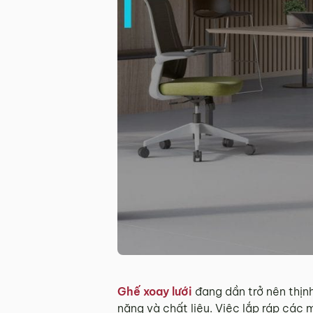
Ghế xoay lưới
đang dần trở nên thịnh
năng và chất liệu. Việc lắp ráp các 