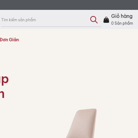
Tìm
kiếm
Giỏ hàng
sản
phẩm
0
Sản phẩm
Đơn Giản
áp
n