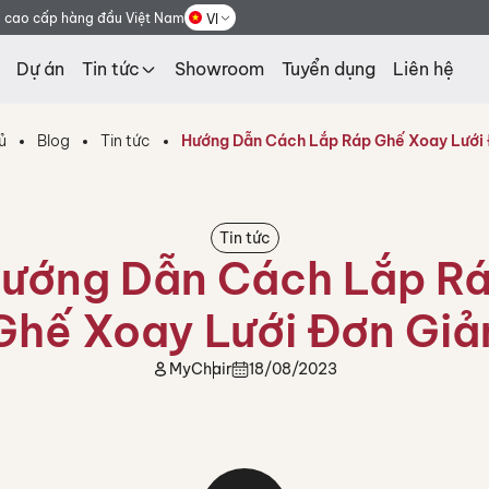
g cao cấp hàng đầu Việt Nam
VI
Dự án
Tin tức
Showroom
Tuyển dụng
Liên hệ
ủ
Blog
Tin tức
Hướng Dẫn Cách Lắp Ráp Ghế Xoay Lưới 
Tin tức
ướng Dẫn Cách Lắp R
Ghế Xoay Lưới Đơn Giả
MyChair
18/08/2023