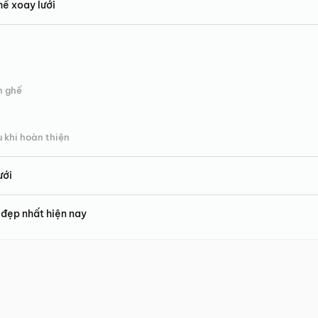
ế xoay lưới
n ghế
 khi hoàn thiện
ưới
 đẹp nhất hiện nay