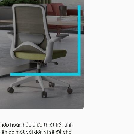
hợp hoàn hảo giữa thiết kế, tính
iên có một vài đơn vị sẽ để cho