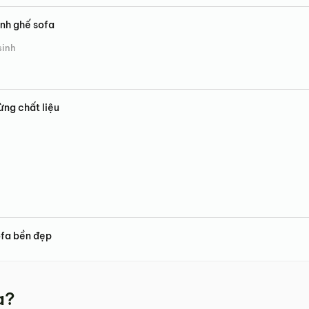
inh ghế sofa
sinh
ừng chất liệu
ofa bền đẹp
a?