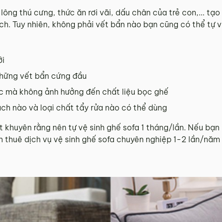
 lông thú cưng, thức ăn rơi vãi, dấu chân của trẻ con,… tạ
h. Tuy nhiên, không phải vết bẩn nào bạn cũng có thể tự vệ
ới
những vết bẩn cứng đầu
c mà không ảnh hưởng đến chất liệu bọc ghế
ách nào và loại chất tẩy rửa nào có thể dùng
 khuyên rằng nên tự vệ sinh ghế sofa 1 tháng/lần. Nếu bạn í
 thuê dịch vụ vệ sinh ghế sofa chuyên nghiệp 1-2 lần/năm