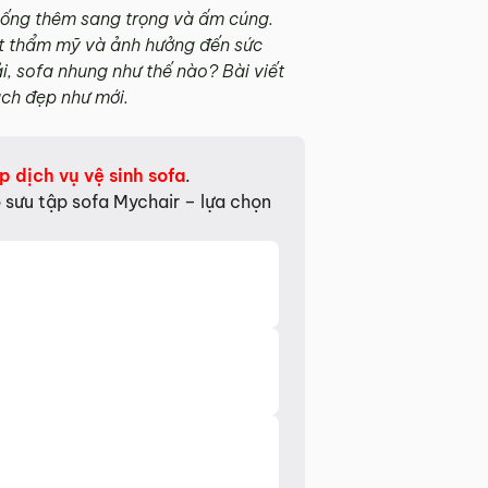
sống thêm sang trọng và ấm cúng.
mất thẩm mỹ và ảnh hưởng đến sức
i, sofa nhung như thế nào? Bài viết
ạch đẹp như mới.
 dịch vụ vệ sinh sofa
.
 sưu tập sofa Mychair – lựa chọn