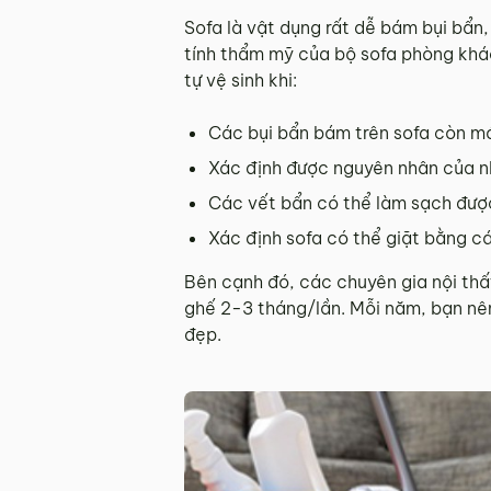
Sofa là vật dụng rất dễ bám bụi bẩn,
tính thẩm mỹ của bộ sofa phòng khác
tự vệ sinh khi:
Các bụi bẩn bám trên sofa còn m
Xác định được nguyên nhân của 
Các vết bẩn có thể làm sạch đượ
Xác định sofa có thể giặt bằng c
Bên cạnh đó, các chuyên gia nội thất
ghế 2-3 tháng/lần. Mỗi năm, bạn nên
đẹp.