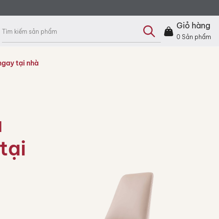
Tìm
kiếm
Giỏ hàng
sản
phẩm
0
Sản phẩm
ngay tại nhà
a
tại