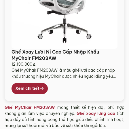
Ghế Xoay Lưới Nỉ Cao Cấp Nhập Khẩu
MyChair FM203AW
12.130.000
₫
Ghế MyChair FM203AW là mẫu ghế lưới cao cấp nhập
khẩu thương hiệu MyChair được nhiều người dùng yêu
thích. Thiết kế hiện đại, kiểu dáng đẹp mắt, mang đến
không gian làm việc chuyên nghiệp. Ghế sở hữu các
Xem chi tiết
tính năng chuẩn của một chiếc ghế công thái học. Bạn
hoàn toàn điều chỉnh ghế […]
Ghế MyChair FM203AW
mang thiết kế hiện đại, phù hợp
không gian làm việc chuyên nghiệp.
Ghế xoay lưng cao
tích
hợp đầy đủ tính năng công thái học giúp điều chỉnh linh hoạt,
mang lại sự thoải mái và bảo vệ sức khỏe khi ngồi lâu.