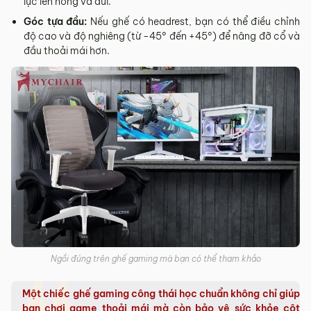
lực lên hông và đùi.
Góc tựa đầu:
Nếu ghế có headrest, bạn có thể điều chỉnh
độ cao và độ nghiêng (từ -45° đến +45°) để nâng đỡ cổ và
đầu thoải mái hơn.
Ngồi đúng trên ghế gaming mà bạn có thể tham khảo
Một chiếc ghế gaming công thái học chuẩn không chỉ giúp
bạn chơi game thoải mái mà còn bảo vệ sức khỏe cột