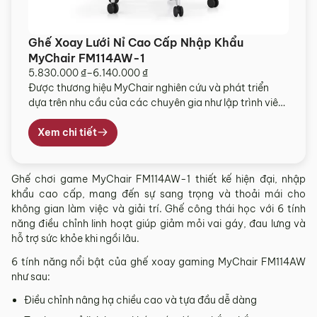
Ghế Xoay Lưới Nỉ Cao Cấp Nhập Khẩu
MyChair FM114AW-1
5.830.000
₫
–
6.140.000
₫
Khoảng
Được thương hiệu MyChair nghiên cứu và phát triển
giá:
dựa trên nhu cầu của các chuyên gia như lập trình viên,
từ
nhà thiết kế hay nhân viên văn phòng, ghế công thái
5.830.000 ₫
học FM114AW-1 là dòng ghế công thái học chuyên
Xem chi tiết
đến
dụng cho môi trường làm việc áp lực cao. Vượt xa khái
6.140.000 ₫
niệm của […]
Ghế chơi game MyChair FM114AW-1 thiết kế hiện đại, nhập
khẩu cao cấp, mang đến sự sang trọng và thoải mái cho
không gian làm việc và giải trí. Ghế công thái học với 6 tính
năng điều chỉnh linh hoạt giúp giảm mỏi vai gáy, đau lưng và
hỗ trợ sức khỏe khi ngồi lâu.
6 tính năng nổi bật của ghế xoay gaming MyChair FM114AW
như sau:
Điều chỉnh nâng hạ chiều cao và tựa đầu dễ dàng