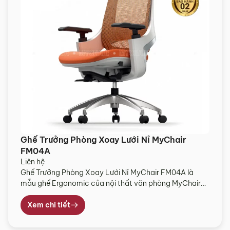
Ghế Trưởng Phòng Xoay Lưới Nỉ MyChair
FM04A
Liên hệ
Ghế Trưởng Phòng Xoay Lưới Nỉ MyChair FM04A là
mẫu ghế Ergonomic của nội thất văn phòng MyChair
được nhiều người sử dụng ưa chuộng. Với thiết kế hiện
đại và tính năng điều chỉnh linh hoạt, ghế trưởng phòng
Xem chi tiết
mang lại tư thế ngồi làm việc thoải mái, phù hợp với nhu
cầu của […]