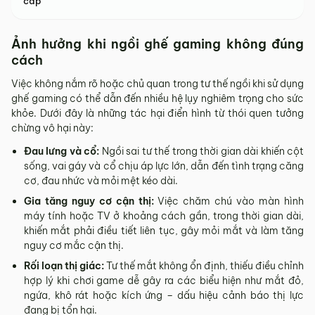
cấp
Ảnh hưởng khi ngồi ghế gaming không đúng
cách
Việc không nắm rõ hoặc chủ quan trong tư thế ngồi khi sử dụng
ghế gaming có thể dẫn đến nhiều hệ lụy nghiêm trọng cho sức
khỏe. Dưới đây là những tác hại điển hình từ thói quen tưởng
chừng vô hại này:
Đau lưng và cổ:
Ngồi sai tư thế trong thời gian dài khiến cột
sống, vai gáy và cổ chịu áp lực lớn, dẫn đến tình trạng căng
cơ, đau nhức và mỏi mệt kéo dài.
Gia tăng nguy cơ cận thị:
Việc chăm chú vào màn hình
máy tính hoặc TV ở khoảng cách gần, trong thời gian dài,
khiến mắt phải điều tiết liên tục, gây mỏi mắt và làm tăng
nguy cơ mắc cận thị.
Rối loạn thị giác:
Tư thế mắt không ổn định, thiếu điều chỉnh
hợp lý khi chơi game dễ gây ra các biểu hiện như mắt đỏ,
ngứa, khô rát hoặc kích ứng – dấu hiệu cảnh báo thị lực
đang bị tổn hại.