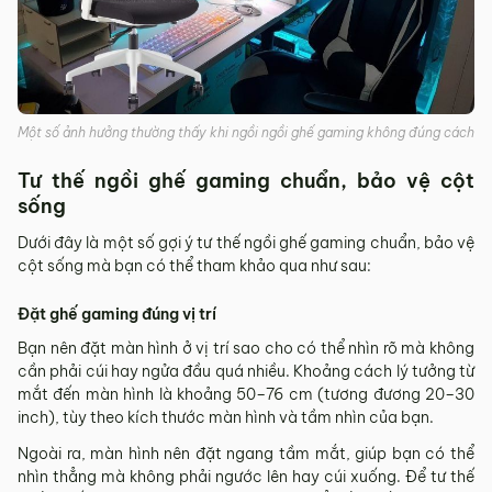
Một số ảnh hưởng thường thấy khi ngồi ngồi ghế gaming không đúng cách
Tư thế ngồi ghế gaming chuẩn, bảo vệ cột
sống
Dưới đây là một số gợi ý tư thế ngồi ghế gaming chuẩn, bảo vệ
cột sống mà bạn có thể tham khảo qua như sau:
Đặt ghế gaming đúng vị trí
Bạn nên đặt màn hình ở vị trí sao cho có thể nhìn rõ mà không
cần phải cúi hay ngửa đầu quá nhiều. Khoảng cách lý tưởng từ
mắt đến màn hình là khoảng 50–76 cm (tương đương 20–30
inch), tùy theo kích thước màn hình và tầm nhìn của bạn.
Ngoài ra, màn hình nên đặt ngang tầm mắt, giúp bạn có thể
nhìn thẳng mà không phải ngước lên hay cúi xuống. Để tư thế