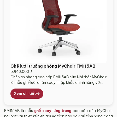
Ghế lưới trưởng phòng MyChair FM115AB
5.940.000
₫
Ghế văn phòng cao cấp FM115AB của Nội thất MyChair
là mẫu ghế lưới chân xoay nhập khẩu chính hãng với
chất lượng vượt trội. Ghế họp cao cấp được thiết kế
nhiều tính năng giúp bạn thoải mái hơn trong quá trình
Xem chi tiết
làm việc, nâng cao hiệu quả công việc và bảo vệ sức
[…]
FM115AB là mẫu
ghế xoay lưng trung
cao cấp của MyChair,
nổi bật với thiết kế hiện đại và tích hợp đầy đủ tính năng công