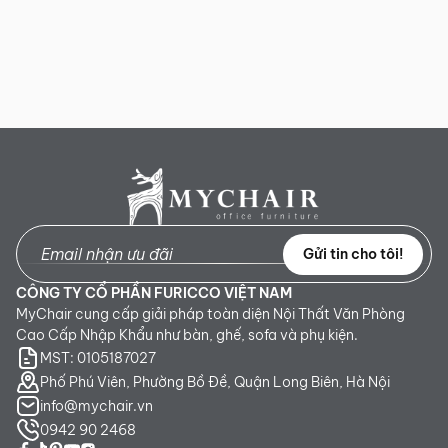
Gửi tin cho tôi!
CÔNG TY CỔ PHẦN FURICCO VIỆT NAM
MyChair cung cấp giải pháp toàn diện Nội Thất Văn Phòng
Cao Cấp Nhập Khẩu như bàn, ghế, sofa và phụ kiện.
MST: 0105187027
Phố Phú Viên, Phường Bồ Đề, Quận Long Biên, Hà Nội
info@mychair.vn
0942 90 2468