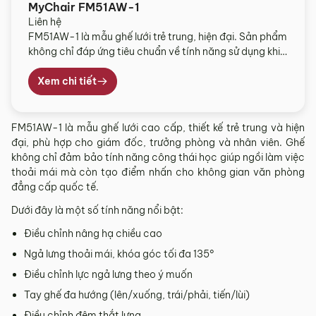
MyChair FM51AW-1
Liên hệ
FM51AW-1 là mẫu ghế lưới trẻ trung, hiện đại. Sản phẩm
không chỉ đáp ứng tiêu chuẩn về tính năng sử dụng khi
ngồi làm việc mà còn tạo ra xu hướng nội thất hiện đại
ở nơi công sở. Ghế MyChair FM51AW-1 được ưa
Xem chi tiết
chuộng sử dụng cho Giám đốc, ghế trưởng phòng,
nhân […]
FM51AW-1 là mẫu ghế lưới cao cấp, thiết kế trẻ trung và hiện
đại, phù hợp cho giám đốc, trưởng phòng và nhân viên. Ghế
không chỉ đảm bảo tính năng công thái học giúp ngồi làm việc
thoải mái mà còn tạo điểm nhấn cho không gian văn phòng
đẳng cấp quốc tế.
Dưới đây là một số tính năng nổi bật:
Điều chỉnh nâng hạ chiều cao
Ngả lưng thoải mái, khóa góc tối đa 135°
Điều chỉnh lực ngả lưng theo ý muốn
Tay ghế đa hướng (lên/xuống, trái/phải, tiến/lùi)
Điều chỉnh đệm thắt lưng