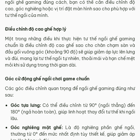
ngồi ghế gaming đúng cách, bạn có thể cần điều chỉnh độ
cao, góc nghiêng hoặc vị trí đặt màn hình sao cho phù hợp với
tư thế ngồi của mình.
Điều chỉnh độ cao ghế hợp lý
Một trong những điều khi thực hiện tư thế ngồi ghế gaming
chuẩn là điều chỉnh độ cao ghế sao cho chân chạm sàn và
đầu gối vuông góc (khoảng 90 độ) sẽ giúp giảm áp lực lên lưng
và đùi, mang lại tư thế ngồi tự nhiên, thoải mái và hạn chế mệt
mỏi khi sử dụng trong thời gian dài.
Góc cử động ghế ngồi chơi game chuẩn
Các góc điều chỉnh quan trọng để ngồi ghế gaming đúng như
sau:
Góc tựa lưng:
Có thể điều chỉnh từ 90° (ngồi thẳng) đến
180° (ngả hoàn toàn), giúp linh hoạt thay đổi tư thế khi ngồi
lâu.
Góc nghiêng mặt ghế:
Là độ nghiêng phần ghế ngồi,
thường từ 0° đến mức nhất định tùy thiết kế, giúp giảm áp