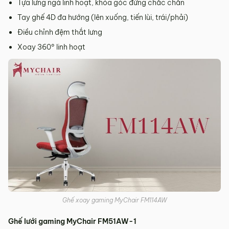
Tựa lưng ngả linh hoạt, khóa góc đứng chắc chắn
Tay ghế 4D đa hướng (lên xuống, tiến lùi, trái/phải)
Điều chỉnh đệm thắt lưng
Xoay 360° linh hoạt
Ghế xoay gaming MyChair FM114AW
Ghế lưới gaming MyChair FM51AW-1