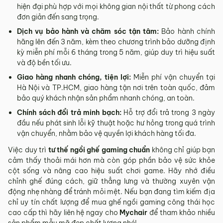
hiện đại phù hợp với mọi không gian nội thất từ phong cách
đơn giản đến sang trọng.
Dịch vụ bảo hành và chăm sóc tận tâm:
Bảo hành chính
hãng lên đến 3 năm, kèm theo chương trình bảo dưỡng định
kỳ miễn phí mỗi 6 tháng trong 5 năm, giúp duy trì hiệu suất
và độ bền tối ưu.
Giao hàng nhanh chóng, tiện lợi:
Miễn phí vận chuyển tại
Hà Nội và TP.HCM, giao hàng tận nơi trên toàn quốc, đảm
bảo quý khách nhận sản phẩm nhanh chóng, an toàn.
Chính sách đổi trả minh bạch:
Hỗ trợ đổi trả trong 3 ngày
đầu nếu phát sinh lỗi kỹ thuật hoặc hư hỏng trong quá trình
vận chuyển, nhằm bảo vệ quyền lợi khách hàng tối đa.
Việc duy trì
tư thế ngồi ghế gaming chuẩn
không chỉ giúp bạn
cảm thấy thoải mái hơn mà còn góp phần bảo vệ sức khỏe
cột sống và nâng cao hiệu suất chơi game. Hãy nhớ điều
chỉnh ghế đúng cách, giữ thẳng lưng và thường xuyên vận
động nhẹ nhàng để tránh mỏi mệt. Nếu bạn đang tìm kiếm địa
chỉ uy tín chất lượng để mua ghế ngồi gaming công thái học
cao cấp thì hãy liên hệ ngay cho
Mychair
để tham khảo nhiều