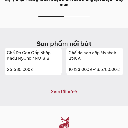
mắn
Sản phẩm nổi bật
Ghế Da Cao Cấp Nhập
Ghế da cao cấp Mychair
Khẩu MyChair NO131B
2518A
26.630.000
₫
10.123.000
₫
–
13.578.000
₫
Khoảng
giá:
từ
10.123.000 ₫
Xem tất cả
đến
13.578.000 ₫