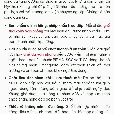
sống và tăng cường sự thoải mái tối đa. Những sản phẩm tại
MyChair không chỉ đáp ứng tốt nhu cầu chơi game mà còn
phù hợp với môi trường làm việc chuyên nghiệp. Chúng tôi sẵn
sàng cam kết:
Sản phẩm chính hãng, nhập khẩu trực tiếp:
Mỗi chiếc
ghế
tựa xoay văn phòng
tại MyChair đều được nhập khẩu 100%
từ nhà sản xuất uy tín, đảm bảo chất lượng và mức giá
cạnh tranh nhất thị trường.
Đạt chuẩn quốc tế về chất lượng và an toàn:
Các loại ghế
lưới hay
ghế da văn phòng
đều được kiểm nghiệm nghiêm
ngặt theo các tiêu chuẩn BIFMA, SGS và TUV, đồng thời sở
hữu chứng nhận Greenguard, cam kết thân thiện với môi
trường và an toàn cho sức khỏe người sử dụng.
Chất liệu tinh chọn, tối ưu sự thoải mái:
Da bò thật, da
NDPU cao cấp hay vải lưới nỉ mềm mại, thoáng khí giúp
người dùng tận hưởng cảm giác dễ chịu suốt ngày dài.
Khung ghế được gia công từ nhựa ABS và hợp kim thép
chắc chắn, nâng cao độ bền vượt trội.
Thiết kế thông minh, đa năng:
Ghế tích hợp nhiều chức
năng điều chỉnh linh hoạt, dễ thao tác, kết hợp đường nét