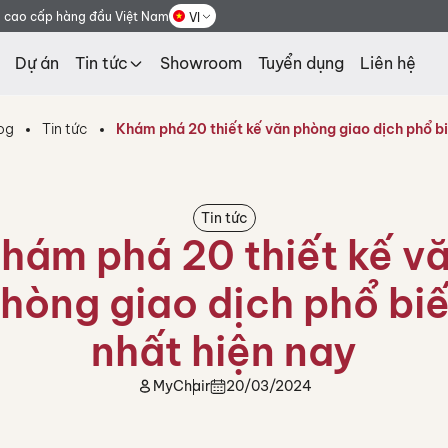
g cao cấp hàng đầu Việt Nam
VI
Dự án
Tin tức
Showroom
Tuyển dụng
Liên hệ
og
Tin tức
Khám phá 20 thiết kế văn phòng giao dịch phổ bi
Tin tức
hám phá 20 thiết kế v
hòng giao dịch phổ bi
nhất hiện nay
MyChair
20/03/2024