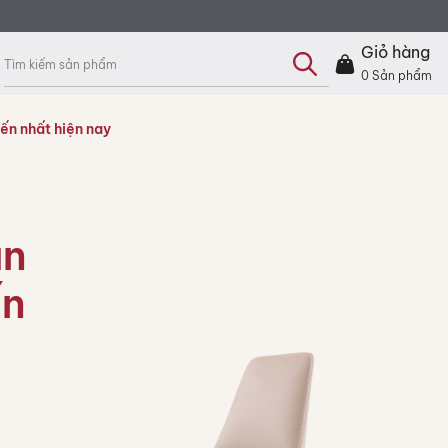
Tìm
kiếm
Giỏ hàng
sản
phẩm
0
Sản phẩm
ến nhất hiện nay
ăn
ến