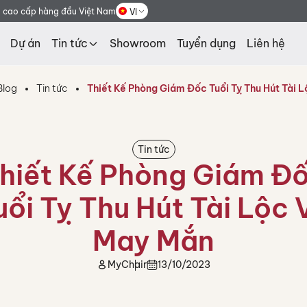
g cao cấp hàng đầu Việt Nam
VI
Dự án
Tin tức
Showroom
Tuyển dụng
Liên hệ
Blog
Tin tức
Thiết Kế Phòng Giám Đốc Tuổi Tỵ Thu Hút Tài 
Tin tức
hiết Kế Phòng Giám Đ
uổi Tỵ Thu Hút Tài Lộc 
May Mắn
MyChair
13/10/2023