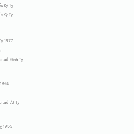
ốc Kỷ Tỵ
ốc Kỷ Tỵ
Tỵ 1977
i
c tuổi Đinh Tỵ
 1965
c tuổi Ất Tỵ
Tỵ 1953