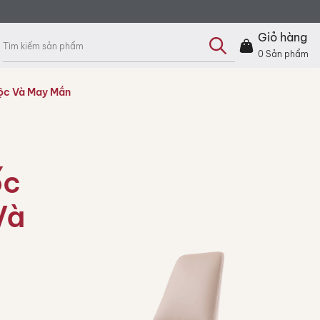
Tìm
kiếm
Giỏ hàng
sản
phẩm
0
Sản phẩm
Lộc Và May Mắn
ốc
Và