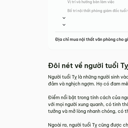
Vị trí và hướng bàn làm việc
Bố trí nội thất phòng giám đốc tuổi
Địa chỉ mua nội thất văn phòng cho gi
Đôi nét về người tuổi T
Người tuổi Tỵ là những người sinh v
đảm và nghịch ngợm. Họ có đam mê k
Điểm nổi bật trong tính cách của ngư
với mọi người xung quanh, có tinh th
tưởng và mở lòng nhanh chóng, có th
Ngoài ra, người tuổi Tỵ cũng được 