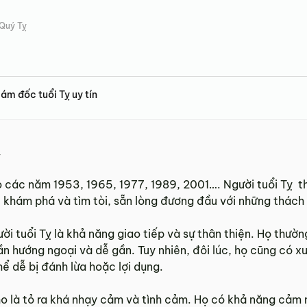
 Quý Tỵ
ám đốc tuổi Tỵ uy tín
ỵ
ào các năm 1953, 1965, 1977, 1989, 2001…. Người tuổi Tỵ 
hám phá và tìm tòi, sẵn lòng đương đầu với những thách 
ời tuổi Tỵ là khả năng giao tiếp và sự thân thiện. Họ thư
ần hướng ngoại và dễ gần. Tuy nhiên, đôi lúc, họ cũng có x
ể dễ bị đánh lừa hoặc lợi dụng.
cho là tỏ ra khá nhạy cảm và tình cảm. Họ có khả năng cả