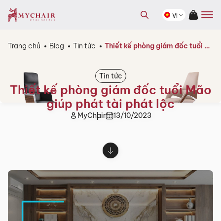
kiếm
Tìm
sản
VI
kiếm
phẩm
sản
phẩm
Trang chủ
Blog
Tin tức
Thiết kế phòng giám đốc tuổi Mão giúp phát tài phát lộc
Tin tức
Thiết kế phòng giám đốc tuổi Mão
giúp phát tài phát lộc
MyChair
13/10/2023