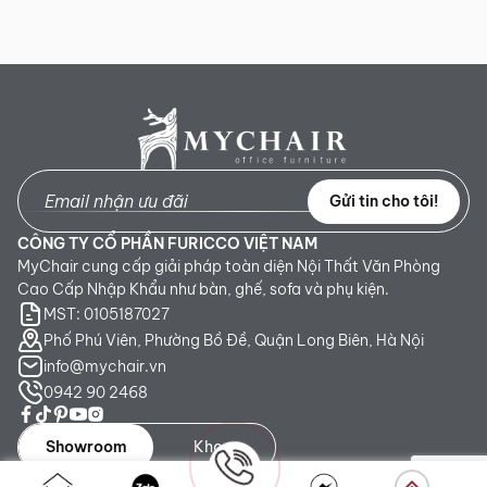
Gửi tin cho tôi!
CÔNG TY CỔ PHẦN FURICCO VIỆT NAM
MyChair cung cấp giải pháp toàn diện Nội Thất Văn Phòng
Cao Cấp Nhập Khẩu như bàn, ghế, sofa và phụ kiện.
MST: 0105187027
Phố Phú Viên, Phường Bồ Đề, Quận Long Biên, Hà Nội
info@mychair.vn
0942 90 2468
Showroom
Kho