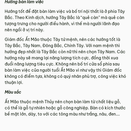
Hướng bàn làm việc
Hướng tốt để đặt bàn làm việc và bố trí nội thất là ở phía Tây
Bắc. Theo Kinh dịch, hướng Tây Bắc là “quẻ càn” mà quẻ càn
tượng trưng cho người điều hành, vì thế mà người lãnh đạo
nên ngồi ở vị trí này.
Giám đốc Ất Mão thuộc Tây tứ mệnh, nên các hướng tốt là
Tây Bắc, Tây Nam, Đông Bắc, Chính Tây. Với nam mệnh thì
hướng đẹp nhất là Tây Bắc còn nữ thì nên chọn Tây Nam. Các
hướng này sẽ mang lại năng lượng tích cực, đồng thời xua
đuổi năng lượng tiêu cực. Không nên bố trí cửa sổ phía sau
bàn làm việc của người tuổi Ất Mão vì như vậy thì Giám đốc
không có điểm tựa, không có quý nhân phù trợ, công việc khó
thuận lợi.
Màu sắc
Ất Mão thuộc mệnh Thủy nên chọn bàn làm từ chất liệu gỗ,
có thể là gỗ tự nhiên hoặc gỗ công nghiệp. Bàn có kích thước
bề mặt lớn, dày, to với các tông màu như trắng, nâu, đen….