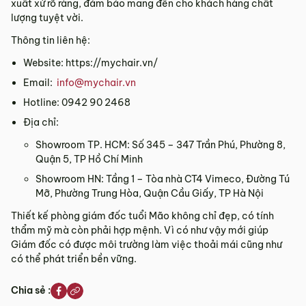
xuất xứ rõ ràng, đảm bảo mang đến cho khách hàng chất
lượng tuyệt vời.
Thông tin liên hệ:
Website:
https://mychair.vn/
Email:
info@mychair.vn
Hotline: 0942 90 2468
Địa chỉ:
Showroom TP. HCM: Số 345 – 347 Trần Phú, Phường 8,
Quận 5, TP Hồ Chí Minh
Showroom HN: Tầng 1 – Tòa nhà CT4 Vimeco, Đường Tú
Mỡ, Phường Trung Hòa, Quận Cầu Giấy, TP Hà Nội
Thiết kế phòng giám đốc tuổi Mão không chỉ đẹp, có tính
thẩm mỹ mà còn phải hợp mệnh. Vì có như vậy mới giúp
Giám đốc có được môi trường làm việc thoải mái cũng như
có thể phát triển bền vững.
Chia sẻ :