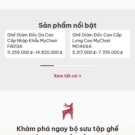
Sản phẩm nổi bật
Ghế Giám Đốc Da Cao
Ghế Giám Đốc Cao Cấp
Cấp Nhập Khẩu MyChair
Lưng Cao MyChair
FA013A
MO466A
11.259.000
₫
–
14.820.000
₫
5.317.000
₫
–
7.709.000
₫
Khoảng
Khoảng
giá:
giá:
từ
từ
11.259.000 ₫
5.317.000 ₫
Xem tất cả
đến
đến
14.820.000 ₫
7.709.000 ₫
Khám phá ngay bộ sưu tập ghế