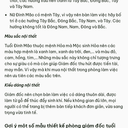
thời, các hướng xấu nên tránh là Tây Bắc, Đông Bắc, Tây
và Tây Nam.
Nữ Đinh Mão có mệnh Tây, vì vậy nên bàn làm việc hãy bố
trí ở các hướng Tây Bắc, Đông Bắc, Tây Nam, và Tây. Các
hướng không tốt là Đông Nam, Nam, Đông và Bắc.
Màu sắc nội thất
Tuổi Đinh Mão thuộc mệnh Hỏa mà Mộc sinh Hỏa nên các
màu hợp mệnh là xanh lam, xanh da trời, đen,… và màu đỏ,
cam, hồng, tím,… Những màu sắc này không chỉ tượng trưng
cho sự giàu có mà còn giúp Giám đốc thu hút được tiền tài,
may mắn. Vì vậy mà khi mua nội thất trong phòng làm việc
nên ưu tiên các màu sắc trên.
Kiểu dáng nội thất
Giám đốc nên chọn bàn làm việc có dáng thuôn dài, được
làm từ gỗ để thúc đẩy sinh khí. Nếu không gian đủ lớn, mọi
người có thể trang bị thêm bàn tiếp khách đơn giản, vừa sang
trọng vừa tinh tế.
Gợi ý một số mẫu thiết kế phòng giám đốc tuổi