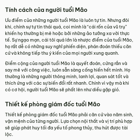
Tính cách của người tuổi Mão
Ưu điểm của những người tuổi Mão là luôn tự tin. Nhưng đôi
khi, chính sự tự tin thái quá, coi mình là “cái rốn của vũ trụ”
khiến họ thường bị mê hoặc bởi những ảo tưởng xa vời thực
tế. Sự ngạo mạn, cái tôi quá lớn là nhược điểm của tuổi Mão,
họ rất dễ có những suy nghĩ phiến diện, phán đoán thiếu căn
cứ và không tiếp thu ý kiến của mọi người xung quanh.
Điểm cộng của người tuổi Mão là quyết đoán, cứng rắn và
say mê với công việc, luôn sẵn sàng cống hiến hết mình. Họ
thường là những người thông minh, lanh lợi, quan sát tốt và
thích ứng với các sự biến đổi rất nhanh. Chính vì vậy mà khi
có cơ hội, người tuổi Mão sẽ phất lên như diều gặp gió.
Thiết kế phòng giám đốc tuổi Mão
Thiết kế phòng giám đốc tuổi Mão phải căn cứ vào năm sinh,
vận mệnh của từng người. Lựa chọn nội thất và vị trí phù hợp
sẽ giúp phát huy tối đa yếu tố phong thủy, thu hút được tài
lộc.