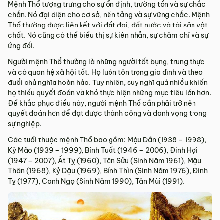
Mệnh Thổ tượng trưng cho sự ổn định, trường tồn và sự chắc
chắn. Nó đại diện cho cơ sở, nền tảng và sự vững chắc. Mệnh
Thổ thường được liên kết với đất đai, đất nước và tài sản vật
chất. Nó cũng có thể biểu thị sự kiên nhẫn, sự chăm chỉ và sự
ứng đối.
Người mệnh Thổ thường là những người tốt bụng, trung thực
và có quan hệ xã hội tốt. Họ luôn tôn trọng gia đình và theo
đuổi chủ nghĩa hoàn hảo. Tuy nhiên, suy nghĩ quá nhiều khiến
họ thiếu quyết đoán và khó thực hiện những mục tiêu lớn hơn.
Để khắc phục điều này, người mệnh Thổ cần phải trở nên
quyết đoán hơn để đạt được thành công và danh vọng trong
sự nghiệp.
Các tuổi thuộc mệnh Thổ bao gồm: Mậu Dần (1938 – 1998),
Kỷ Mão (1939 – 1999), Bính Tuất (1946 – 2006), Đinh Hợi
(1947 – 2007), Ất Tỵ (1960), Tân Sửu (Sinh Năm 1961), Mậu
Thân (1968), Kỷ Dậu (1969), Bính Thìn (Sinh Năm 1976), Đinh
Tỵ (1977), Canh Ngọ (Sinh Năm 1990), Tân Mùi (1991).