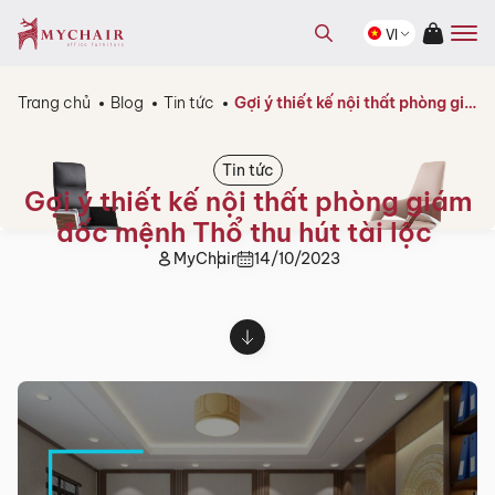
kiếm
Tìm
sản
VI
kiếm
phẩm
sản
phẩm
Trang chủ
Blog
Tin tức
Gợi ý thiết kế nội thất phòng giám đốc mệnh Thổ thu hút tài lộc
Tin tức
Gợi ý thiết kế nội thất phòng giám
đốc mệnh Thổ thu hút tài lộc
MyChair
14/10/2023