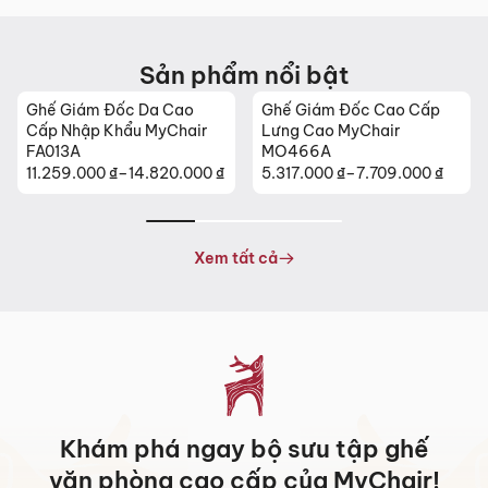
Sản phẩm nổi bật
Ghế Giám Đốc Da Cao
Ghế Giám Đốc Cao Cấp
Cấp Nhập Khẩu MyChair
Lưng Cao MyChair
FA013A
MO466A
11.259.000
₫
–
14.820.000
₫
5.317.000
₫
–
7.709.000
₫
Khoảng
Khoảng
giá:
giá:
từ
từ
11.259.000 ₫
5.317.000 ₫
Xem tất cả
đến
đến
14.820.000 ₫
7.709.000 ₫
Khám phá ngay bộ sưu tập ghế
văn phòng cao cấp của MyChair!