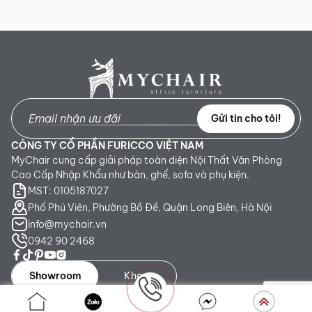
Gửi tin cho tôi!
CÔNG TY CỔ PHẦN FURICCO VIỆT NAM
MyChair cung cấp giải pháp toàn diện Nội Thất Văn Phòng
Cao Cấp Nhập Khẩu như bàn, ghế, sofa và phụ kiện.
MST: 0105187027
Phố Phú Viên, Phường Bồ Đề, Quận Long Biên, Hà Nội
info@mychair.vn
0942 90 2468
Showroom
Kho