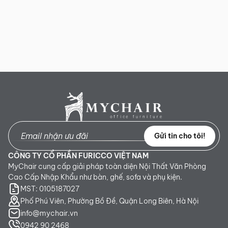
Gửi tin cho tôi!
CÔNG TY CỔ PHẦN FURICCO VIỆT NAM
MyChair cung cấp giải pháp toàn diện Nội Thất Văn Phòng
Cao Cấp Nhập Khẩu như bàn, ghế, sofa và phụ kiện.
MST: 0105187027
Phố Phú Viên, Phường Bồ Đề, Quận Long Biên, Hà Nội
info@mychair.vn
0942 90 2468