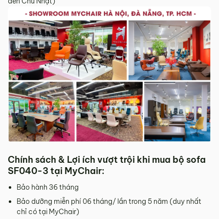
đến Chủ Nhật)
Sản phẩm mới đã quá thời gian 3 ngày kể từ ngày nhận
hàng.
Mọi thông tin cần hỗ trợ và giải đáp vui lòng liên hệ MyChair
qua:
Hotline:
0942 902 468
(Call, Zalo)
Email:
info@mychair.vn
Chính sách & Lợi ích vượt trội khi mua bộ sofa
SF040-3 tại MyChair:
Bảo hành 36 tháng
Bảo dưỡng miễn phí 06 tháng/ lần trong 5 năm (duy nhất
chỉ có tại MyChair)