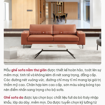
tỉnh/thành phố khác
Các Tỉnh/ Thành khác ngoài khu vực Hà Nội, Đà Nẵng và
TP. Hồ Chí Minh phí vận chuyển sẽ được tính trên từng đơn
hàng theo từng khu vực.
Phí giao hàng sẽ được MyChair thông báo và xác nhận với
khách hàng trước khi tiến hành thanh toán đơn hàng và
giao hàng.
Trong quá trình vận chuyển quý khách có bất kỳ thắc mắc,
phát sinh hoặc góp ý nào vui lòng liên hệ Hotline
0942 902
468
để nhận được sự hỗ trợ nhanh nhất.
4. Chính sách Đổi trả, Hoàn tiền
Mẫu
ghế sofa nằm thư giãn
được thiết kế hoàn hảo, toát lên sự
Thời hạn:
Quý khách có thể đổi/trả sản phẩm trong vòng 3
mềm mại, tinh tế và không kém đi nét sang trọng, đẳng cấp.
ngày kể từ ngày nhận hàng.
Các đường nét vuông vức, đường chỉ may tỉ mỉ mang lại giá trị
thẩm mỹ cao. Chân hợp kim cao cấp, sơn màu sáng bóng tạo
4.1. Các trường hợp được đổi trả sản phẩm
nên điểm nhấn sang trọng cho bộ sofa.
Sản phẩm bị lỗi do nhà sản xuất.
Ghế sofa da
được lựa chọn bọc chất liệu full da bò Italy nhập
Giao sai sản phẩm, sai mẫu mã so với đơn hàng.
khẩu, lớp da dày, mềm mịn. Da được tuyển chọn kỹ lưỡng từ