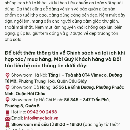
những con bò to khỏe, xử lý theo tiêu chuẩn an toàn với người
Sản phẩm hư hỏng trong quá trình vận chuyển (rách, xước,
dùng. Da thật cũng dễ dàng vệ sinh và bảo quản giúp sản
vỡ…).
phẩm có tuổi thọ cao, càng dùng càng bền đẹp. Nệm mút dày
Sản phẩm còn nguyên tình trạng ban đầu, chưa qua sử
dặn, ngồi êm, mang đến cho người dùng cảm giác thư giãn,
dụng, còn nguyên chứng từ mua hàng do MyChair cung
thoải mái nhất. Nệm mút làm nguyên khối chống xẹp lún, biến
cấp có chữ ký của bên bán và bên mua.
dạng, giúp lưu giữ form dáng và giữ được vẻ đẹp trường tồn
cho sofa.
* Trường hợp khách hàng đổi trả sản phẩm mà chúng tôi
không còn sản phẩm thay thế, khách hàng không chọn được
mẫu sản phẩm khác ưng ý thì Quý khách sẽ được hoàn tiền
Để biết thêm thông tin về Chính sách và lợi ích khi
đúng với số tiền đã mua sản phẩm hoặc Quý khách tiến hành
hợp tác/ mua hàng, Mời Quý Khách hàng và Đối
đặt hàng sản xuất theo yêu cầu.
tác liên hệ các thông tin dưới đây:
4.2. Các trường hợp không được đổi trả sản
Showroom Hà Nội:
Tầng 1 – Toà nhà CT4 Vimeco, Đường
phẩm
Tú Mỡ, Phường Trung Hoà, Quận Cầu Giấy
Showroom Đà Nẵng:
Số 56 Lê Đình Dương, Phường Phước
Sản phẩm đã qua sử dụng, sản phẩm có dấu hiệu chỉnh sửa
Ninh, Quận Hải Châu
hoặc tự ý sửa chữa mà không có sự đồng ý của nhà sản
Showroom Tp Hồ Chí Minh:
Số 345 – 347 Trần Phú,
xuất.
Phường 8, Quận 5
Sản phẩm sau khi đã được giao hàng, nhận hàng, Quý
Hotline:
0942 90 2468
khách kiểm tra hàng không có bất kỳ lỗi sản phẩm nào và
Email:
info@mychair.vn
đã ký vào biên bản nghiệm thu.
Showroom mở cửa t
ừ 8h00 – 18h30
(các ngày từ Thứ 2