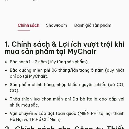
Showroom tại Đà Nẵng
– Địa chỉ:
Số 223 Lê Đình Lý, Phường Hòa Cường, Thành phố
Chính sách
Showroom
Đánh giá sản phẩm
Đà Nẵng
– Hotline:
0942 90 2468
1. Chính sách & Lợi ích vượt trội khi
– Email:
info@mychair.vn
–
Showroom mở cửa từ 8h00 – 18h30 (các ngày từ Thứ 2 đến
mua sản phẩm tại MyChair
Chủ Nhật)
Bảo hành 1 – 3 năm (tùy từng sản phẩm).
Xem bản đồ
Bảo dưỡng miễn phí 06 tháng/lần trong 5 năm (duy nhất
chỉ có tại MyChair).
Sản phẩm chính hãng, nhập khẩu nguyên chiếc (có CO,
CQ).
Thỏa thích lựa chọn miễn phí Da bò Italia cao cấp với
nhiều màu sắc.
Vận chuyển & Lắp đặt toàn quốc (MIỄN PHÍ tại nội thành
Hà Nội và TP.Hồ Chí Minh).