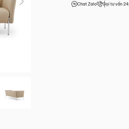
Chat Zalo
Gọi tư vấn 2
0.0/5
(0 lượt đánh giá)
giá
.HCM
2 đến Chủ Nhật)