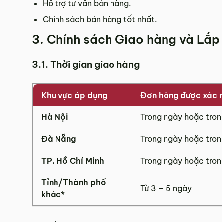
Hỗ trợ tư vấn bán hàng.
Chính sách bán hàng tốt nhất.
3. Chính sách Giao hàng và Lắp
Showroom tại Đà Nẵng
– Địa chỉ:
Số 223 Lê Đình Lý, Phường Hòa Cường, Thàn
3.1. Thời gian giao hàng
– Hotline:
0942 90 2468
– Email:
info@mychair.vn
–
Showroom mở cửa từ 8h00 – 18h30 (các ngày từ Thứ 
Khu vực áp dụng
Đơn hàng được xác 
Xem bản đồ
Hà Nội
Trong ngày hoặc tro
Đà Nẵng
Trong ngày hoặc tro
TP. Hồ Chí Minh
Trong ngày hoặc tro
Tỉnh/Thành phố
Từ 3 – 5 ngày
khác*