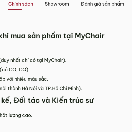
Chính sách
Showroom
Đánh giá sản phẩm
i khi mua sản phẩm tại MyChair
duy nhất chỉ có tại MyChair).
 (có CO, CQ).
cấp với nhiều màu sắc.
nội thành Hà Nội và TP.Hồ Chí Minh).
kế, Đối tác và Kiến trúc sư
hất lượng cao.