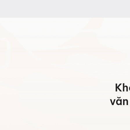
Kh
văn