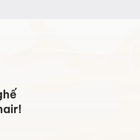
ghế
air!