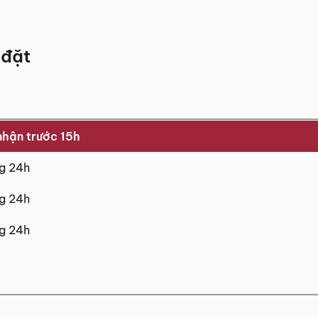
 đặt
h phố Đà Nẵng
2 đến Chủ Nhật)
nhận trước 15h
ng 24h
ng 24h
ng 24h