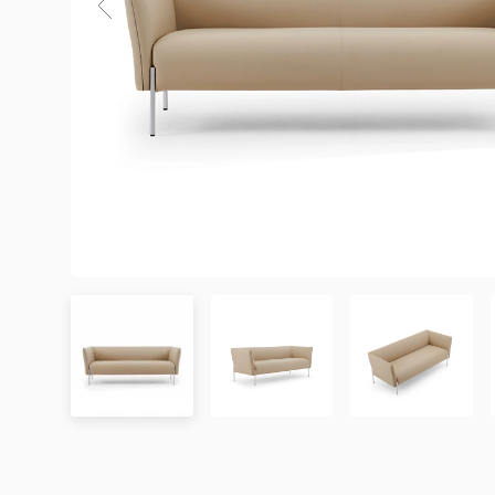
Chưa có đánh giá nào. hãy là người đầu tiên để lại đánh 
Showroom tại TP. Hồ Chí minh
– Địa chỉ:
Số 345 – 347 Trần Phú, phường An Đông, TP
– Hotline:
0942 90 2468
– Email:
info@mychair.vn
–
Showroom mở cửa từ 8h00 – 18h30 (các ngày từ Thứ 
Xem bản đồ