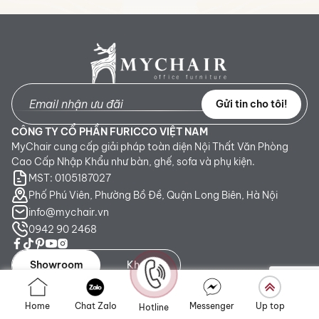
Gửi tin cho tôi!
CÔNG TY CỔ PHẦN FURICCO VIỆT NAM
MyChair cung cấp giải pháp toàn diện Nội Thất Văn Phòng
Cao Cấp Nhập Khẩu như bàn, ghế, sofa và phụ kiện.
MST: 0105187027
Phố Phú Viên, Phường Bồ Đề, Quận Long Biên, Hà Nội
info@mychair.vn
0942 90 2468
Showroom
Kho
Showroom TP. HCM:
Số 345 - 347 Trần Phú, phường An
Home
Chat Zalo
Messenger
Up top
Hotline
Đông, TP.HCM