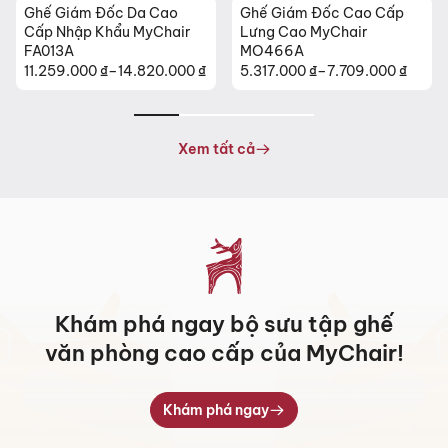
Ghế Giám Đốc Cao Cấp
Ghế Da Cao Cấp Nhập
Lưng Cao MyChair
Khẩu MyChair NO131B
MO466A
5.317.000
₫
–
7.709.000
₫
26.630.000
₫
Khoảng
giá:
từ
5.317.000 ₫
Xem tất cả
đến
7.709.000 ₫
Khám phá ngay bộ sưu tập ghế
văn phòng cao cấp của MyChair!
Khám phá ngay