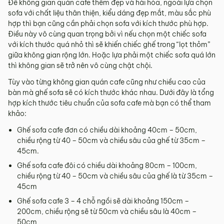
Để không gian quán cafe thêm đẹp và hài hòa, ngoài lựa chọn
sofa với chất liệu thân thiện, kiểu dáng đẹp mắt, màu sắc phù
hợp thì bạn cũng cần phải chọn sofa với kích thước phù hợp.
Điều này vô cùng quan trọng bởi vì nếu chọn một chiếc sofa
với kích thước quá nhỏ thì sẽ khiến chiếc ghế trong “lọt thỏm”
giữa không gian rộng lớn. Hoặc lựa phải một chiếc sofa quá lớn
thì không gian sẽ trở nên vô cùng chật chội.
Tùy vào từng không gian quán cafe cũng như chiều cao của
bàn mà ghế sofa sẽ có kích thước khác nhau. Dưới đây là tổng
hợp kích thước tiêu chuẩn của sofa cafe mà bạn có thể tham
khảo:
Ghế sofa cafe đơn có chiều dài khoảng 40cm – 50cm,
chiều rộng từ 40 – 50cm và chiều sâu của ghế từ 35cm –
45cm.
Ghế sofa cafe đôi có chiều dài khoảng 80cm – 100cm,
chiều rộng từ 40 – 50cm và chiều sâu của ghế là từ 35cm –
45cm
Ghế sofa cafe 3 – 4 chỗ ngồi sẽ dài khoảng 150cm –
200cm, chiều rộng sẽ từ 50cm và chiều sâu là 40cm –
50cm