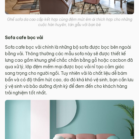
Ghế sofa da cao cấp kết hợp cùng đệm mút êm ái thích hợp cho những
cuộc hàn huyên, tán gẫu với bạn bè
Sofa cafe bọc vải
Sofa cafe bọc vải chính là những bộ sofa được bọc bên ngoài
bằng vải. Thông thường các mẫu sofa này sẽ được thiết kế
lưng cao gồm khung ghế chắc chắn bằng gỗ hoặc cacbon đã
qua xử lý, lớp đệm mềm mại được bọc vải nỉ tạo cảm giác
sang trọng cho người ngồi. Tuy nhiên vải là chất liệu dễ bám
bẩn và có độ thấm hút cao, do đó khá khó vệ sinh, bạn cần lưu
ý vệ sinh và bảo dưỡng định kỳ để đem đến cho khách hàng
trải nghiệm tốt nhất.