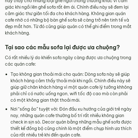
này thay cho những loại ghế ngồi thông thường khác vì cảm
giác khi ngồi lên ghế sofa rất êm ái. Chính điều này sẽ đem lại
cảm giác thư giãn tối đa cho khách hàng. Không gian quán
cafe nhờ có những bộ bàn ghế sofa sẽ càng trở nên tinh tế và
đẹp mắt hơn. Từ đó cũng giúp quán có thể ghi điểm trong mắt
khách hàng.
Tại sao các mẫu sofa lại được ưa chuộng?
Có rất nhiều lý do khiến sofa ngày càng được ưa chuộng trong
các quán cafe:
Tạo không gian thoải mái cho quán: Dòng sofa này sẽ giúp
khách hàng cảm thấy thoải mái khi ngồi. Chính điều này sẽ
giúp giữ chân khách hàng vì một quán cafe lý tưởng khhông
phải chỉ có nước uống ngon, wifi tốc độ cao mà còn phải
có một không gian thật thoải mái.
Nơi “sống ảo” tuyệt vời: Đón đầu xu hướng của giới trẻ ngày
nay, những quán cafe thường bố trí rất nhiều không gian
check in sịn sò. Decor quán bằng những mẫu ghế sofa được
thiết kế đồng bộ cũng chính là một điểm chụp hình ưa thích
của rất nhiều trẻ khi đến quán cafe.