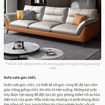
Thiết kế, kiểu dáng và màu sắc đa dạng giúp mang lại không gian bừng
sáng
Sofa cafe góc chữ L
Sofa cafe góc chữ L có thiết kế với góc cong 90 độ tạo cảm
giác trông giống chữ L khi nhìn từ trên xuống. Những bộ sofa
này được tận dụng để đặt tại các góc phòng nhằm tối ưu hóa
diện tích của quán. Mẫu sofa này thường có phần khung được
làm bằng gỗ, bọc ngoài bằng da công nghiệp hoặc vải với