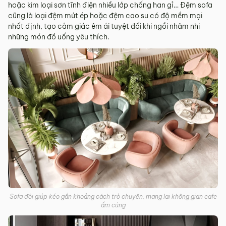
hoặc kim loại sơn tĩnh điện nhiều lớp chống han gỉ… Đệm sofa
cũng là loại đệm mút ép hoặc đệm cao su có độ mềm mại
nhất định, tạo cảm giác êm ái tuyệt đối khi ngồi nhâm nhi
những món đồ uống yêu thích.
Sofa đôi giúp kéo gần khoảng cách trò chuyện, mang lại không gian cafe
ấm cúng