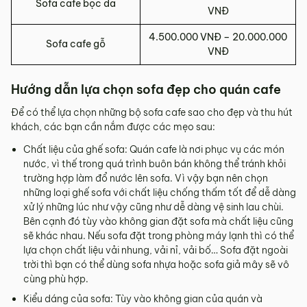
Sofa cafe bọc da
VNĐ
4.500.000 VNĐ – 20.000.000
Sofa cafe gỗ
VNĐ
Hướng dẫn lựa chọn sofa đẹp cho quán cafe
Để có thể lựa chọn những bộ sofa cafe sao cho đẹp và thu hút
khách, các bạn cần nắm được các mẹo sau:
Chất liệu của ghế sofa: Quán cafe là nơi phục vụ các món
nước, vì thế trong quá trình buôn bán không thể tránh khỏi
trường hợp làm đổ nước lên sofa. Vì vậy bạn nên chọn
những loại ghế sofa với chất liệu chống thấm tốt để dễ dàng
xử lý những lúc như vậy cũng như dễ dàng vệ sinh lau chùi.
Bên cạnh đó tùy vào không gian đặt sofa mà chất liệu cũng
sẽ khác nhau. Nếu sofa đặt trong phòng máy lạnh thì có thể
lựa chọn chất liệu vải nhung, vải nỉ, vải bố… Sofa đặt ngoài
trời thì bạn có thể dùng sofa nhựa hoặc sofa giả mây sẽ vô
cùng phù hợp.
Kiểu dáng của sofa: Tùy vào không gian của quán và