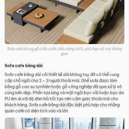
Sofa cafe khung gỗ chắc chắn, kiểu dáng chữ L phù hợp với mọi không
gian
Sofa cafe băng dài
Sofa cafe băng dài với thiết kế dài không tay đỡ có thể cung
cấp chỗ ngồi cho 2 – 3 người thoải mái. Ghế sofa được làm
bằng gỗ cao su tự nhiên hoặc gỗ công nghiệp đã qua xử lý vô
cùng bền đẹp. Phần tựa lưng và mặt ngồi bọc vải hoặc bọc da
PU êm ái với độ đàn hồi tốt tạo nên cảm giác thoải mái cho
khách hàng. Sofa cafe băng dài đặc biệt phù hợp cho những
quán cafe có diện tích vừa và lớn