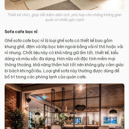
Thiết kế chữ L giúp tiết kiệm diện tích, phù hợp cho những không gian
quán có nhiều góc cạnh
Sofa cafe bọc nỉ
Ghế sofa cafe bọc nỉ là loại ghế sofa có thiết kế bao gồm
khung ghế, đệm và lớp bọc bên ngoài bằng vải nỉ thô hoặc vải
nỉ nhung. Chất liệu này có khả năng giữ ấm tốt, thiết kế, kiểu
dáng và màu sắc đa dạng. Hơn nữa với đặc tính mềm mại
thông thoáng, khả năng thấm hút tốt nên không gây cảm giác
bí bách khi ngồi lâu. Loại ghế sofa này thường được dùng để
bố trí trong các phòng lạnh của quán cafe.