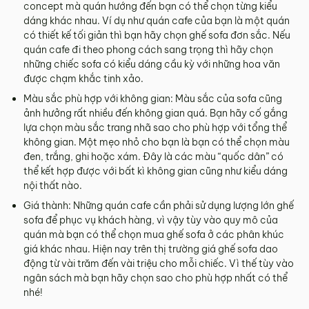
concept mà quán hướng đến bạn có thể chọn từng kiểu
dáng khác nhau. Ví dụ như quán cafe của bạn là một quán
có thiết kế tối giản thì bạn hãy chọn ghế sofa đơn sắc. Nếu
quán cafe đi theo phong cách sang trọng thì hãy chọn
những chiếc sofa có kiểu dáng cầu kỳ với những hoa văn
được chạm khắc tinh xảo.
Màu sắc phù hợp với không gian: Màu sắc của sofa cũng
ảnh hưởng rất nhiều đến không gian quá. Bạn hãy cố gắng
lựa chọn màu sắc trang nhã sao cho phù hợp với tổng thể
không gian. Một mẹo nhỏ cho bạn là bạn có thể chọn màu
đen, trắng, ghi hoặc xám. Đây là các màu “quốc dân” có
thể kết hợp được với bất kì không gian cũng như kiểu dáng
nội thất nào.
Giá thành: Những quán cafe cần phải sử dụng lượng lớn ghế
sofa để phục vụ khách hàng, vì vậy tùy vào quy mô của
quán mà bạn có thể chọn mua ghế sofa ở các phân khúc
giá khác nhau. Hiện nay trên thị trường giá ghế sofa dao
động từ vài trăm đến vài triệu cho mỗi chiếc. Vì thế tùy vào
ngân sách mà bạn hãy chọn sao cho phù hợp nhất có thể
nhé!