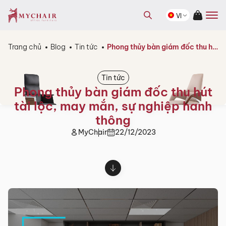
kiếm
Tìm
sản
VI
kiếm
phẩm
sản
phẩm
Trang chủ
Blog
Tin tức
Phong thủy bàn giám đốc thu hút tài lộc, may mắn, sự nghiệp hanh thông
Tin tức
Phong thủy bàn giám đốc thu hút
tài lộc, may mắn, sự nghiệp hanh
thông
MyChair
22/12/2023