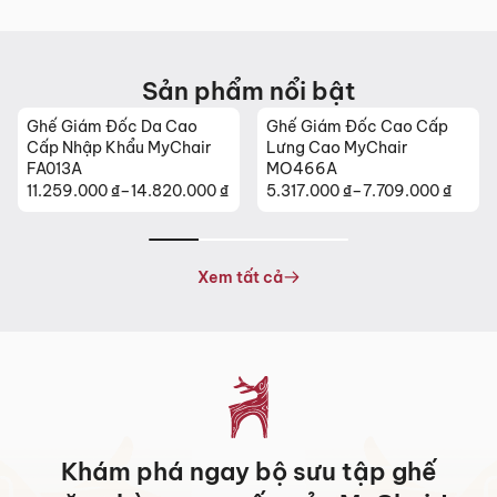
Sản phẩm nổi bật
Ghế Giám Đốc Da Cao
Ghế Giám Đốc Cao Cấp
Cấp Nhập Khẩu MyChair
Lưng Cao MyChair
FA013A
MO466A
11.259.000
₫
–
14.820.000
₫
5.317.000
₫
–
7.709.000
₫
Khoảng
Khoảng
giá:
giá:
từ
từ
11.259.000 ₫
5.317.000 ₫
Xem tất cả
đến
đến
14.820.000 ₫
7.709.000 ₫
Khám phá ngay bộ sưu tập ghế