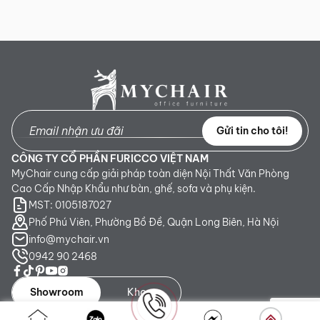
Gửi tin cho tôi!
CÔNG TY CỔ PHẦN FURICCO VIỆT NAM
MyChair cung cấp giải pháp toàn diện Nội Thất Văn Phòng
Cao Cấp Nhập Khẩu như bàn, ghế, sofa và phụ kiện.
MST: 0105187027
Phố Phú Viên, Phường Bồ Đề, Quận Long Biên, Hà Nội
info@mychair.vn
0942 90 2468
Showroom
Kho