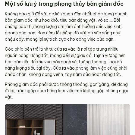
Một số lưu ý trong phong thủy bàn giám đốc
Không bao giờ để vật có liên quan đến chết chóc xung quanh
bàn giám đốc như hoa khô, tiêu bản động vật, vỏ sò,… Bởi
chúng hấp thụ năng lượng âm làm ảnh hưởng đến việc kinh
doanh của bạn. Bạn nên để những đồ vật có sức sống như
chậu cây, mang lại sự tích cực cho công việc của bạn.
Góc phía bên trái tính từ cửa ra vào là nơi tập trung nhiều
nguồn năng lượng tốt, mang đến sự giàu có, thịnh vượng nên
bạn cần nên để khu vực này sạch sẽ, thông thoáng, loại bỏ
năng lượng xấu tại đây. Cửa ra vào phòng làm việc cũng phải
chắc chắn, không cong vênh, tay nắm cửa hoạt động tốt.
Phòng giám đốc phải được thông thoáng, gọn gàng, dễ dàng
đi lại, tràn ngập cảm hứng làm việc mà không gặp chứng ngại
vật.