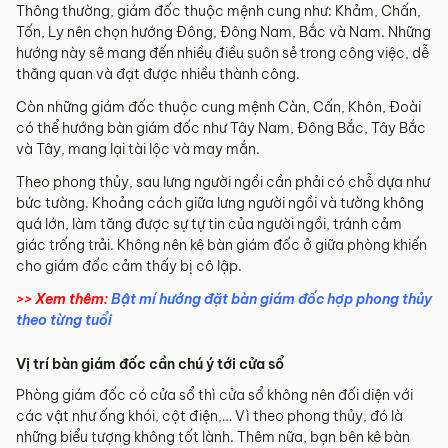
Thông thường, giám đốc thuộc mệnh cung như: Khảm, Chấn,
Tốn, Ly nên chọn hướng Đông, Đông Nam, Bắc và Nam. Những
hướng này sẽ mang đến nhiều điều suôn sẻ trong công việc, dễ
thăng quan và đạt được nhiều thành công.
Còn những giám đốc thuộc cung mệnh Càn, Cấn, Khôn, Đoài
có thể hướng bàn giám đốc như Tây Nam, Đông Bắc, Tây Bắc
và Tây, mang lại tài lộc và may mắn.
Theo phong thủy, sau lưng người ngồi cần phải có chỗ dựa như
bức tường. Khoảng cách giữa lưng người ngồi và tường không
quá lớn, làm tăng được sự tự tin của người ngồi, tránh cảm
giác trống trải. Không nên kê bàn giám đốc ở giữa phòng khiến
cho giám đốc cảm thấy bị cô lập.
>> Xem thêm:
Bật mí hướng đặt bàn giám đốc hợp phong thủy
theo từng tuổi
Vị trí bàn giám đốc cần chú ý tới cửa sổ
Phòng giám đốc có cửa sổ thì cửa sổ không nên đối diện với
các vật như ống khói, cột điện,… Vì theo phong thủy, đó là
những biểu tượng không tốt lành. Thêm nữa, bạn bên kê bàn