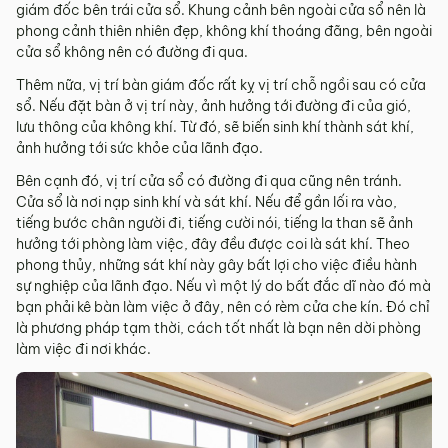
giám đốc bên trái cửa sổ. Khung cảnh bên ngoài cửa sổ nên là
phong cảnh thiên nhiên đẹp, không khí thoáng đãng, bên ngoài
cửa sổ không nên có đường đi qua.
Thêm nữa, vị trí bàn giám đốc rất kỵ vị trí chỗ ngồi sau có cửa
sổ. Nếu đặt bàn ở vị trí này, ảnh hưởng tới đường đi của gió,
lưu thông của không khí. Từ đó, sẽ biến sinh khí thành sát khí,
ảnh hưởng tới sức khỏe của lãnh đạo.
Bên cạnh đó, vị trí cửa sổ có đường đi qua cũng nên tránh.
Cửa sổ là nơi nạp sinh khí và sát khí. Nếu để gần lối ra vào,
tiếng bước chân người đi, tiếng cười nói, tiếng la than sẽ ảnh
hưởng tới phòng làm việc, đây đều được coi là sát khí. Theo
phong thủy, những sát khí này gây bất lợi cho việc điều hành
sự nghiệp của lãnh đạo. Nếu vì một lý do bất đắc dĩ nào đó mà
bạn phải kê bàn làm việc ở đây, nên có rèm cửa che kín. Đó chỉ
là phương pháp tạm thời, cách tốt nhất là bạn nên dời phòng
làm việc đi nơi khác.