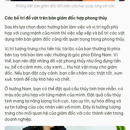
Không đặt bàn giám đốc đối diện cửa hay quay lưng với cửa
Các bố trí đồ vật trên bàn giám đốc hợp phong thủy
Sau khi lựa chọn được hướng bàn làm việc và vị trí ngồi phù
hợp với cung mệnh của mình thì việc sắp xếp và bố trí các vật
dụng trên bàn giám đốc cũng rất quan trọng trong phong thủy.
Vị trí tượng trưng cho tiền tài, tài lộc của bạn thường là phía
bên tay trái bàn làm việc thường là góc phía Đông Nam. Vì
thế, bạn nên đặt những đồ vật phong thủy như ống đựng tiền
xu, bể cá cảnh mini, cây xanh,… thu hút vận may cho giám
đốc. Nếu bạn đặt cây cảnh, bạn cần chăm sóc thật tốt, xum
xuê, tránh để cây khô héo và chết.
Ở hướng Nam, bạn có thể đặt quả cầu thủy tinh trơn nhẵn, có
màu sắc phù hợp với từng mệnh của mình. Đặt quả cầu thủy
tinh mang lại năng lượng tích cực, tạo uy tín, sự hòa đồng và
sự tin tưởng của các nhân viên với mình. Đây là hướng tượng
trưng cho mối quan hệ của giám đốc với các thành viên trong
doanh nghiệp.