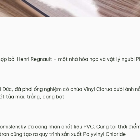
hợp bởi Henri Regnault – một nhà hóa học và vật lý người 
Đức, đã phơi ống nghiệm có chứa Vinyl Clorua dưới ánh nắ
kết tủa màu trắng, dạng bột
mislensky đã công nhận chất liệu PVC. Cũng tại thời điểm
on cũng tạo ra quy trình sản xuất Polyvinyl Chloride