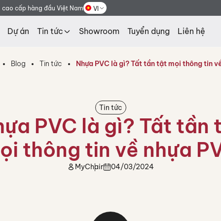
g cao cấp hàng đầu Việt Nam
VI
Dự án
Tin tức
Showroom
Tuyển dụng
Liên hệ
Blog
Tin tức
Nhựa PVC là gì? Tất tần tật mọi thông tin 
Tin tức
ựa PVC là gì? Tất tần 
ọi thông tin về nhựa P
MyChair
04/03/2024