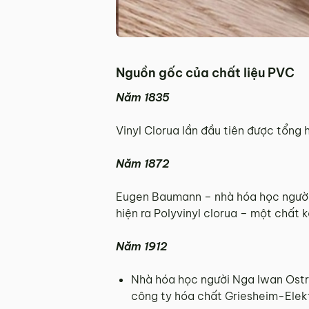
Nguồn gốc của chất liệu PVC
Năm 1835
Vinyl Clorua lần đầu tiên được tổng 
Năm 1872
Eugen Baumann – nhà hóa học người 
hiện ra Polyvinyl clorua – một chất 
Năm 1912
Nhà hóa học người Nga Iwan Ostro
công ty hóa chất Griesheim-Elektr