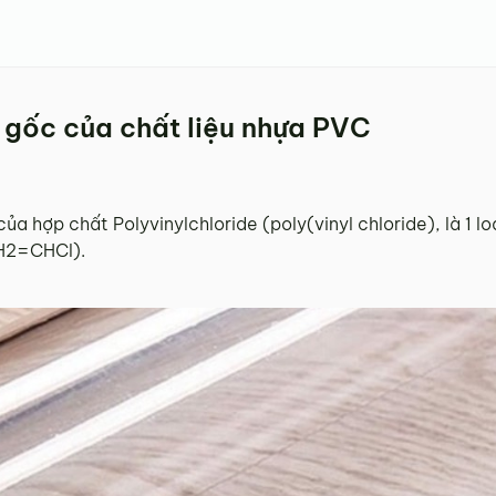
 gốc của chất liệu nhựa PVC
ủa hợp chất Polyvinylchloride (poly(vinyl chloride), là 1 l
CH2=CHCl).