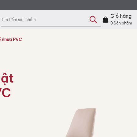
Tìm
kiếm
Giỏ hàng
sản
phẩm
0
Sản phẩm
về nhựa PVC
tật
VC