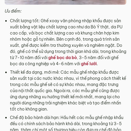
Ưu điểm:
Chất lượng tốt: Ghế xoay văn phòng nhập khẩu được sản
xuất bằng vật liệu chất lượng cao như da Bò Ý thật, da PU
cao cấp, vải bọc chất lượng cao và khung chân hợp kim
nhôm hoặc gỗ tự nhiên. Bên cạnh đó, trong quá trình sản
xuất, ghế được kiểm tra thường xuyên và nghiêm ngặt. Do
đó, ghế có thể sử dụng trong thời gian khá dài, trong khoảng
từ 7-10 năm đối với
ghế bọc da bò
, 3-5 năm đối với ghế
bọc da công nghiệp và 4-6 năm với
ghế lưới
.
Thiết kế đa dạng, mới mẻ: Các mẫu ghế nhập khẩu được
sản xuất tại các nước khác nhau, vì thế phong cách thiết kế
trong các mẫu ghế sẽ có sự khác nhau, mang đặc trưng
của nội thất quốc gia. Ngoài ra, các mẫu ghế cũng được
ứng dụng những xu hướng thiết kế mới nhất, mang lại cho
người dùng những trải nghiệm khác biệt và tạo điểm nhấn
tốt cho không gian.
Chế độ bảo hành dài hạn: Hầu hết các mẫu ghế nhập khẩu
đều có chính sách bảo hành khá dài, trong khoảng từ 3-5
năm, thậm chí một số thương hiệu còn đưa ra chế độ bảo