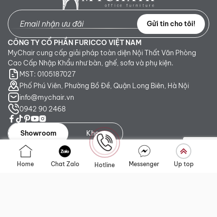
Gửi tin cho tôi!
CÔNG TY CỔ PHẦN FURICCO VIỆT NAM
MyChair cung cấp giải pháp toàn diện Nội Thất Văn Phòng
Cao Cấp Nhập Khẩu như bàn, ghế, sofa và phụ kiện.
MST: 0105187027
Phố Phú Viên, Phường Bồ Đề, Quận Long Biên, Hà Nội
info@mychair.vn
0942 90 2468
Showroom
Kho
Showroom TP. HCM:
Số 345 - 347 Trần Phú, phường An
Home
Chat Zalo
Messenger
Up top
Hotline
Đông, TP.HCM
Showroom Hà Nội:
Tầng 1, Toà CT4 Vimeco Tú Mỡ, Phường
Yên Hòa, Hà Nội
Showroom Đà Nẵng:
223 Lê Đình Lý, phường Hòa Cường,
Thành phố Đà Nẵng
Liên kết nhanh
Chính sách