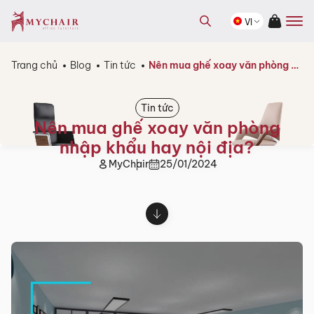
kiếm
Tìm
sản
VI
kiếm
phẩm
sản
phẩm
Trang chủ
Blog
Tin tức
Nên mua ghế xoay văn phòng nhập khẩu hay nội địa?
Tin tức
Nên mua ghế xoay văn phòng
nhập khẩu hay nội địa?
MyChair
25/01/2024