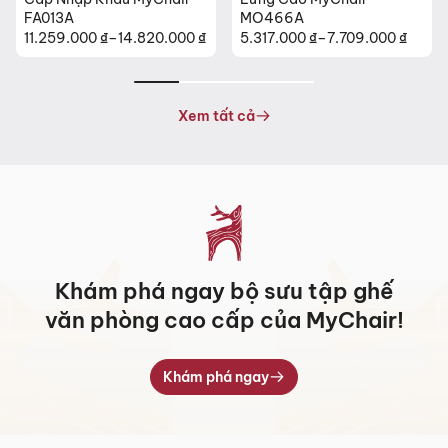
FA013A
MO466A
11.259.000
₫
–
14.820.000
₫
5.317.000
₫
–
7.709.000
₫
Khoảng
Khoảng
giá:
giá:
từ
từ
11.259.000 ₫
5.317.000 ₫
Xem tất cả
đến
đến
14.820.000 ₫
7.709.000 ₫
Khám phá ngay bộ sưu tập ghế
văn phòng cao cấp của MyChair!
Khám phá ngay